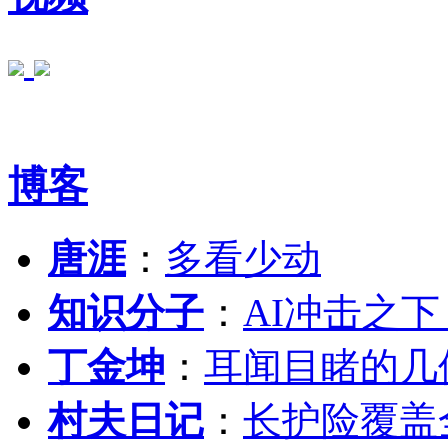
博客
唐涯
：
多看少动
知识分子
：
AI冲击之
丁金坤
：
耳闻目睹的几
村夫日记
：
长护险覆盖