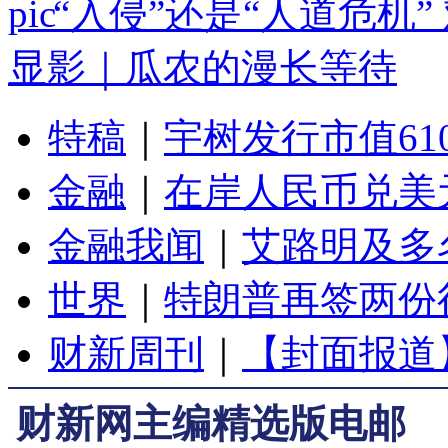
“入侵”还是“人道危机
显影｜瓜农的漫长等待
特稿
｜
宇树发行市值61
金融
｜
在岸人民币兑美元
金融我闻
｜
艾路明及多
世界
｜
特朗普再签两份
财新周刊
｜
【封面报道
财新网主编精选版电邮