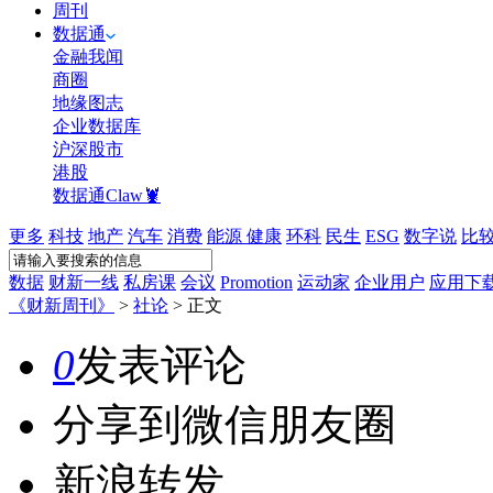
周刊
数据通
金融我闻
商圈
地缘图志
企业数据库
沪深股市
港股
数据通Claw🦞
更多
科技
地产
汽车
消费
能源
健康
环科
民生
ESG
数字说
比
数据
财新一线
私房课
会议
Promotion
运动家
企业用户
应用下
《财新周刊》
>
社论
>
正文
0
发表评论
分享到微信朋友圈
新浪转发