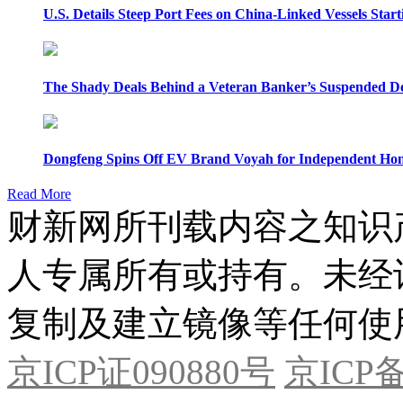
U.S. Details Steep Port Fees on China-Linked Vessels Start
The Shady Deals Behind a Veteran Banker’s Suspended D
Dongfeng Spins Off EV Brand Voyah for Independent Hon
Read More
财新网所刊载内容之知识
人专属所有或持有。未经
复制及建立镜像等任何使
京ICP证090880号
京ICP备