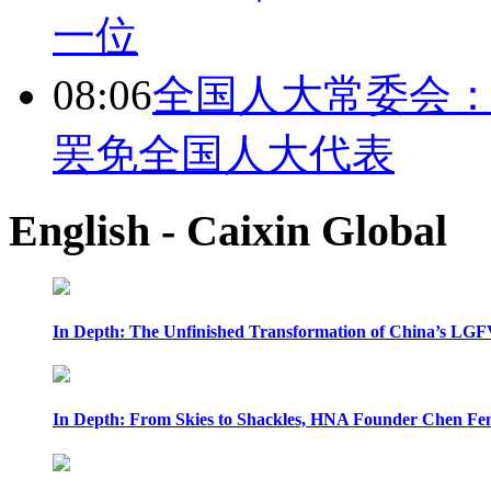
一位
08:06
全国人大常委会：
罢免全国人大代表
English - Caixin Global
In Depth: The Unfinished Transformation of China’s LGF
In Depth: From Skies to Shackles, HNA Founder Chen Feng