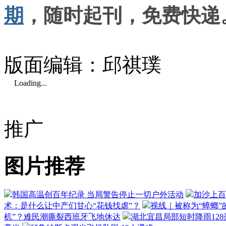
期
，随时起刊，免费快递
版面编辑：邱祺璞
Loading...
推广
图片推荐
韩国高温创百年纪录 当局警告停止一切户外活动
加沙上百
术：是什么让中产们甘心“花钱找虐”？
视线｜被称为“蟑螂”
机”？难民潮撕裂西班牙飞地休达
湖北宜昌局部短时降雨128毫