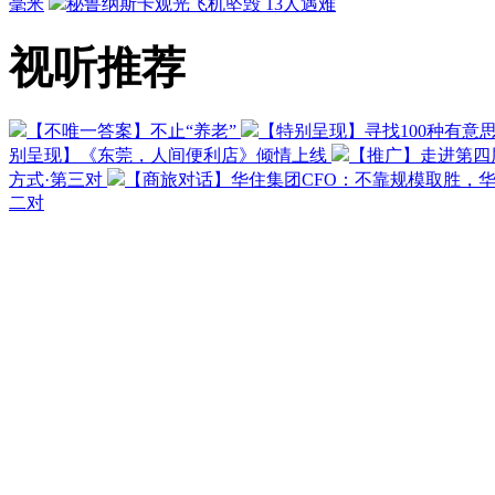
毫米
秘鲁纳斯卡观光飞机坠毁 13人遇难
视听推荐
【不唯一答案】不止“养老”
【特别呈现】寻找100种有意
别呈现】《东莞，人间便利店》倾情上线
【推广】走进第四
方式·第三对
【商旅对话】华住集团CFO：不靠规模取胜，
二对