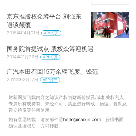
京东推股权众筹平台 刘强东
避谈颠覆
2015年04月01日
APP打开
国务院首提试点 股权众筹迎机遇
2014年11月22日
APP打开
广汽本田召回15万余辆飞度、锋范
2011年02月17日
APP打开
财新网所刊载内容之知识产权为财新传媒及/或相关权利人
专属所有或持有。未经许可，禁止进行转载、摘编、复制及
建立镜像等任何使用。
如有意愿转载，请发邮件至
hello@caixin.com
，获得书面
确认及授权后，方可转载。