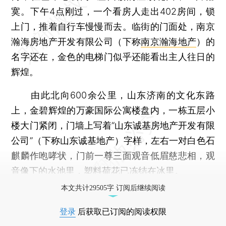
寞。下午4点刚过，一个看房人走出402房间，锁
上门，推着自行车慢慢而去。临街的门面处，南京
瀚海房地产开发有限公司（下称
南京瀚海地产
）的
名字还在，金色的电梯门似乎还能看出主人往日的
辉煌。
由此北向600余公里，山东济南的文化东路
上，金碧辉煌的万豪国际公寓楼盘内，一栋五层小
楼大门紧闭，门墙上写着“山东诚基房地产开发有限
公司”（下称山东诚基地产）字样，左右一对白色石
麒麟作咆哮状，门前一尊三面观音低眉慈悲相，观
音像下的水池里，塑料荷花已冻结在冰里。
本文共计29505字 订阅后继续阅读
登录
后获取已订阅的阅读权限