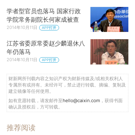
学者型官员也落马 国家行政
学院常务副院长何家成被查
2014年10月11日
APP打开
江苏省委原常委赵少麟退休八
年仍落马
2014年10月11日
APP打开
财新网所刊载内容之知识产权为财新传媒及/或相关权利人
专属所有或持有。未经许可，禁止进行转载、摘编、复制及
建立镜像等任何使用。
如有意愿转载，请发邮件至
hello@caixin.com
，获得书面
确认及授权后，方可转载。
推荐阅读