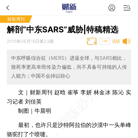
财新周刊
解剖“中东SARS”威胁|特稿精选
2015年06月15日第23期
试听
T中
中东呼吸综合征（MERS）进逼全球，与SARS相比，
致死率更高幸而传染力偏低，尚不具备可持续的人传
人能力；中国不会掉以轻心
文｜财新周刊 赵晗 崔筝 李妍 林金冰 陈沁 实
习记者 刘佳英
制图｜牛晨明
最初，也许只是沙特阿拉伯的沙漠中一头单峰
骆驼打了个喷嚏。