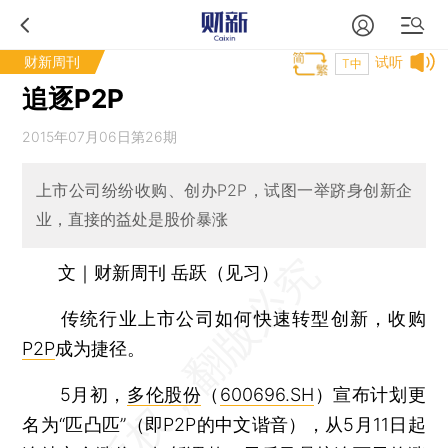
财新周刊
试听
T中
追逐P2P
2015年07月06日第26期
上市公司纷纷收购、创办P2P，试图一举跻身创新企
业，直接的益处是股价暴涨
文｜财新周刊 岳跃（见习）
传统行业上市公司如何快速转型创新，收购
P2P
成为捷径。
5月初，
多伦股份
（
600696.SH
）宣布计划更
名为“匹凸匹”（即P2P的中文谐音），从5月11日起