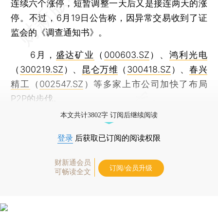
连续六个涨停，短暂调整一天后又是接连两天的涨
停。不过，6月19日公告称，因异常交易收到了证
监会的《调查通知书》。
6月，
盛达矿业
（
000603.SZ
）、
鸿利光电
（
300219.SZ
）、
昆仑万维
（
300418.SZ
）、
春兴
精工
（
002547.SZ
）等多家上市公司加快了布局
P2P的步伐。
本文共计3802字 订阅后继续阅读
登录
后获取已订阅的阅读权限
财新通会员
订阅/会员升级
可畅读全文