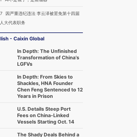
07
因严重违纪违法 李云泽被罢免第十四届
人大代表职务
lish - Caixin Global
In Depth: The Unfinished
Transformation of China’s
LGFVs
In Depth: From Skies to
Shackles, HNA Founder
Chen Feng Sentenced to 12
Years in Prison
U.S. Details Steep Port
Fees on China-Linked
Vessels Starting Oct. 14
The Shady Deals Behind a