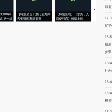
速有
【推广】走
找100种
【特别呈现】澳门全力探
【特别呈现】《东莞，人
会，让数智科
17:
式·第一对
索葡语国家新渠道
间便利店》倾情上线
业
优势
16:
最新
参数
16:
社融
16:
15:
模型
15:2