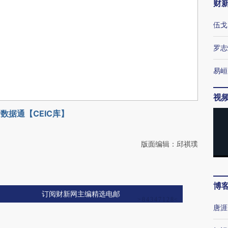
财
伍戈
罗志
易峘
视
数据通【CEIC库】
版面编辑：邱祺璞
博
订阅财新网主编精选电邮
唐涯