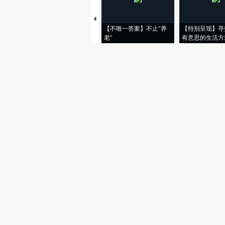
【不唯一答案】不止“养
【特别呈现】寻
老”
有意思的生活方