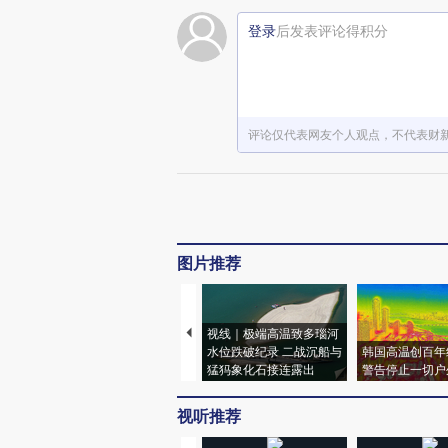
登录
后发表评论得积分
评论仅代表网友个人观点，不代表财
图片推荐
视线｜极端高温致多瑙河
水位跌破纪录 二战沉船与
韩国高温创百年
猛犸象化石接连露出
警告停止一切户
视听推荐