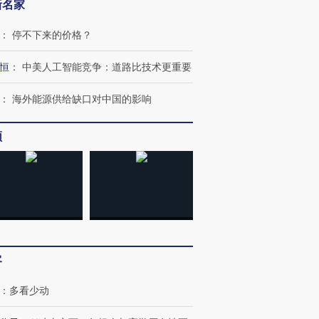
新名家
：
停不下来的价格？
恒
：
中美人工智能竞争：道路比技术更重要
：
海外能源供给缺口对中国的影响
频
客
：
多看少动