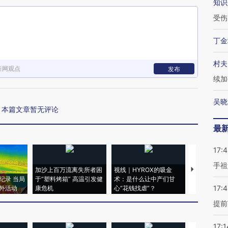
知识
受伤
丁金
村夫
新网观点
发布
续加
吴晓
本篇文章暂无评论
最
17:
手祖
加沙上百万流离失所者困
视线｜HYROX的吸金
马航飞行员
纪录 当局
于“塑料烤箱” 高温引发健
术：是什么让中产们甘
粒摇头丸 尿
17:
外活动
康危机
心“花钱找虐”？
毒品
提前
17:1