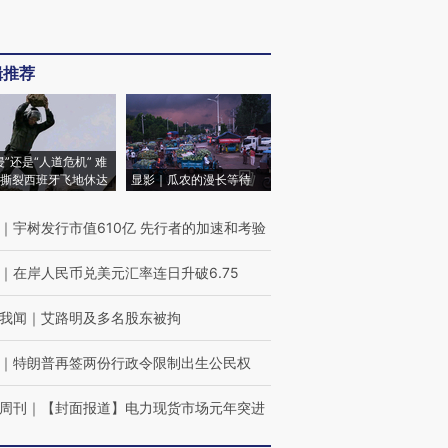
辑推荐
侵”还是“人道危机” 难
撕裂西班牙飞地休达
显影｜瓜农的漫长等待
｜
宇树发行市值610亿 先行者的加速和考验
｜
在岸人民币兑美元汇率连日升破6.75
我闻
｜
艾路明及多名股东被拘
｜
特朗普再签两份行政令限制出生公民权
周刊
｜
【封面报道】电力现货市场元年突进