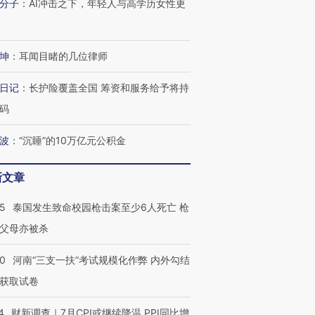
分子
：
AI冲击之下，年轻人与高学历女性更
坤
：
耳闻目睹的几位律师
日记
：
长护险覆盖全国 筹资和服务给予将持
码
波
：
“沉睡”的10万亿元公积金
新文章
45
泰国发生致命校园枪击案至少6人死亡 枪
父母亦被杀
跨国走私7万
视线｜被称为“蟑螂”的印
视线｜“入侵”还是“人道危
检体内含3种
度Z世代 用街头抗争将教
机”？难民潮撕裂西班牙
秘鲁纳斯
40
河南“三支一扶”考试规模化作弊 内外勾结
育部长拱下台
飞地休达
13人遇难
获取试卷
4
财新调查｜7月CPI或继续降温 PPI同比增