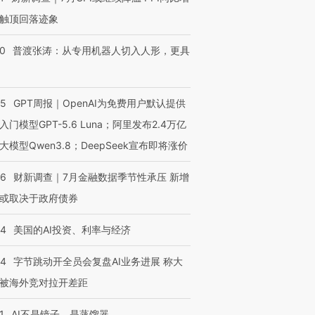
触顶回落迹象
进第四届链博
【商旅对话】华住集团
技“链”接产
【特别呈现】寻找100种
CFO：不靠规模取胜，华
【特别呈
00
普渡张涛：从专用机器人切入人形，更具
有意思的生活方式·第三对
住三大增长引擎是什么？
有意思的
55
GPT周报｜OpenAI为免费用户默认提供
入门模型GPT-5.6 Luna；阿里发布2.4万亿
大模型Qwen3.8；DeepSeek宣布即将涨价
46
财新调查｜7月金融数据季节性承压 新增
或取决于政府债券
44
美国的AI投资、利率与经济
44
字节跳动开全员会复盘AI业务进展 称大
被海外竞对拉开差距
1
AI不是镜子，是蒸馏器