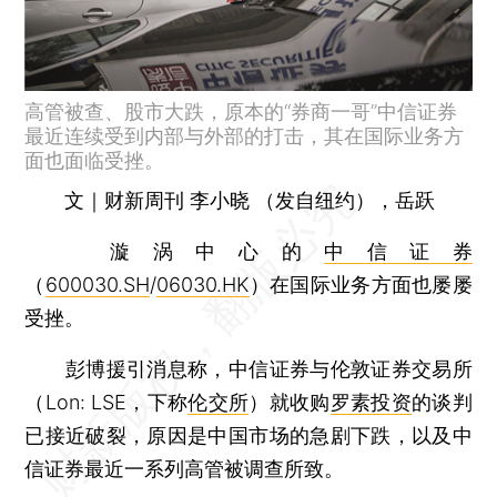
高管被查、股市大跌，原本的“券商一哥”中信证券
最近连续受到内部与外部的打击，其在国际业务方
面也面临受挫。
文｜财新周刊 李小晓 （发自纽约），岳跃
漩涡中心的
中信证券
（
600030.SH
/
06030.HK
）在国际业务方面也屡屡
受挫。
彭博援引消息称，中信证券与伦敦证券交易所
（Lon: LSE，下称
伦交所
）就收购
罗素投资
的谈判
已接近破裂，原因是中国市场的急剧下跌，以及中
信证券最近一系列高管被调查所致。