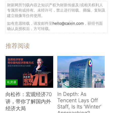
财新网所刊载内容之知识产权为财新传媒及/或相关权利人
专属所有或持有。未经许可，禁止进行转载、摘编、复制及
建立镜像等任何使用。
如有意愿转载，请发邮件至
hello@caixin.com
，获得书面
确认及授权后，方可转载。
推荐阅读
私房课
In Depth: As
向松祚：宏观经济70
Tencent Lays Off
讲，带你了解国内外
Staff, Is Its ‘Winter’
经济大局
Approaching?