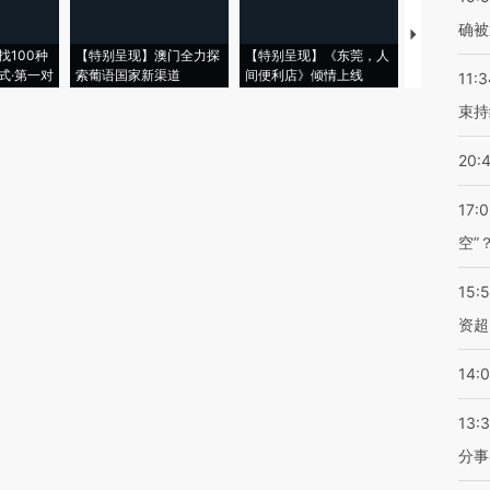
确被
【推广】走
找100种
【特别呈现】澳门全力探
【特别呈现】《东莞，人
会，让数智科
式·第一对
索葡语国家新渠道
间便利店》倾情上线
业
11:3
束持
20:
17:
空”
15:
资超
14:
13:
分事