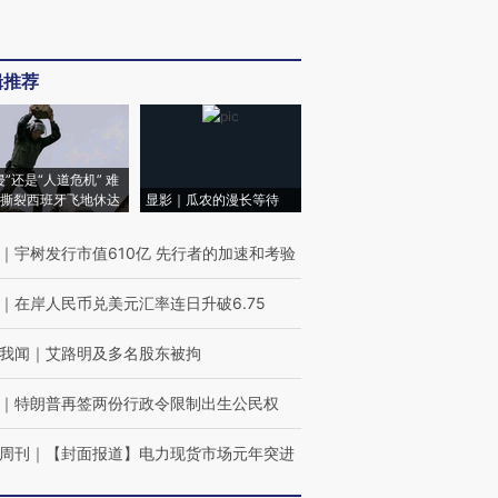
辑推荐
侵”还是“人道危机” 难
撕裂西班牙飞地休达
显影｜瓜农的漫长等待
｜
宇树发行市值610亿 先行者的加速和考验
｜
在岸人民币兑美元汇率连日升破6.75
我闻
｜
艾路明及多名股东被拘
｜
特朗普再签两份行政令限制出生公民权
周刊
｜
【封面报道】电力现货市场元年突进