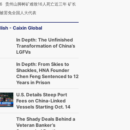
36
贵州山脚树矿难致16人死亡近三年 矿长
被罢免全国人大代表
lish - Caixin Global
In Depth: The Unfinished
Transformation of China’s
LGFVs
In Depth: From Skies to
Shackles, HNA Founder
Chen Feng Sentenced to 12
Years in Prison
U.S. Details Steep Port
Fees on China-Linked
Vessels Starting Oct. 14
The Shady Deals Behind a
Veteran Banker’s