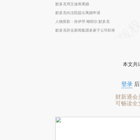
默多克邓文迪将离婚
默多克向法院提出离婚申请
人物剪影：孙伊萍 梅耶尔 默多克
默多克辞去新闻集团多家子公司职务
本文共计
登录
后
财新通会
可畅读全