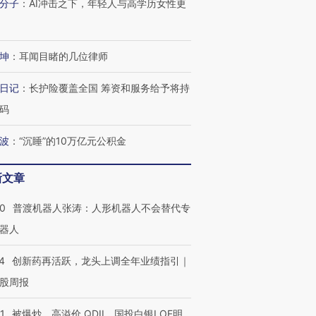
分子
：
AI冲击之下，年轻人与高学历女性更
坤
：
耳闻目睹的几位律师
日记
：
长护险覆盖全国 筹资和服务给予将持
码
波
：
“沉睡”的10万亿元公积金
新文章
00
普渡机器人张涛：人形机器人不会替代专
器人
”还是“人道危
湖北宜昌局部短时降雨
哈尔滨遭遇短时极端强降
撕裂西班牙
128毫米 紧急转移近
雨 3小时累计雨量超80毫
秘鲁纳斯
4000人
米
13人遇难
4
创新药再活跃，龙头上调全年业绩指引｜
股周报
1
被爆炒、高溢价 QDII、国投白银LOF明