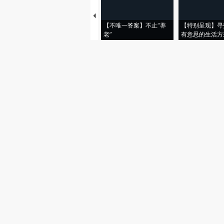
【不唯一答案】不止“养
【特别呈现】寻
老”
有意思的生活方