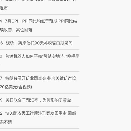
退市
进第四届链博
【商旅对话】华住集团
技“链”接产
【特别呈现】寻找100种
CFO：不靠规模取胜，华
【特别呈
有意思的生活方式·第三对
住三大增长引擎是什么？
有意思的
4
7月CPI、PPI同比均低于预期 PPI同比结
续改善、高位回落
46
观势｜离岸信托90天补税窗口期疑问
00
普渡机器人如何平衡“脚踏实地”与“仰望星
？
57
特朗普召开矿业圆桌会 拟向关键矿产投
20亿美元(含视频)
09
美日联合干预汇率，为何影响了黄金
32
“90后”农民工讨薪涉刑案发回重审 因部
实不清