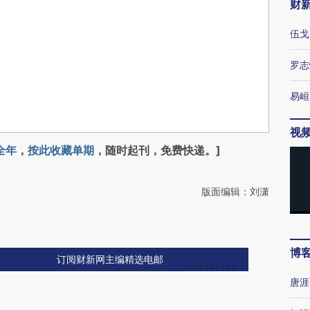
财
伍戈
罗志
易峘
视
全年
，
按此收藏单期
，随时起刊，免费快递。]
版面编辑：刘潇
博
订阅财新网主编精选电邮
唐涯