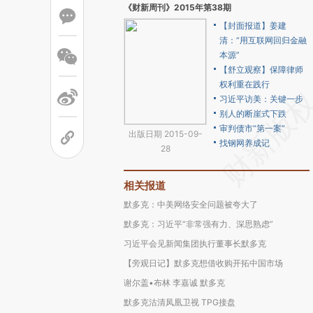
《财新周刊》2015年第38期
【封面报道】姜建
清：“用互联网回归金融
本源”
【舒立观察】保障律师
权利重在践行
习近平访美：关键一步
别人的断崖式下跌
审判债市“第一案”
出版日期 2015-09-
找钢网养成记
28
相关报道
默多克：中美网络安全问题被夸大了
默多克：习近平“非常强有力、深思熟虑”
习近平会见新闻集团执行董事长默多克
【旁观日记】默多克想借收购开拓中国市场
谢尔盖•布林 李嘉诚 默多克
默多克沽清凤凰卫视 TPG接盘