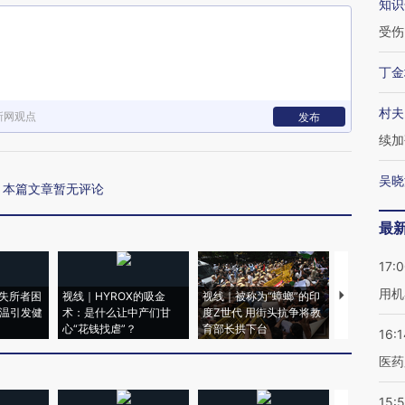
知识
受伤
丁金
村夫
新网观点
发布
续加
吴晓
本篇文章暂无评论
最
17:
用机
失所者困
视线｜HYROX的吸金
视线｜被称为“蟑螂”的印
视线｜“入侵
高温引发健
术：是什么让中产们甘
度Z世代 用街头抗争将教
机”？难民潮
心“花钱找虐”？
育部长拱下台
飞地休达
16:1
医药
15:5