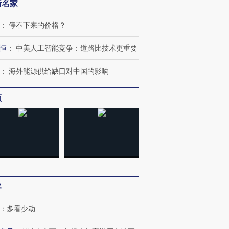
新名家
：
停不下来的价格？
恒
：
中美人工智能竞争：道路比技术更重要
：
海外能源供给缺口对中国的影响
频
客
：
多看少动