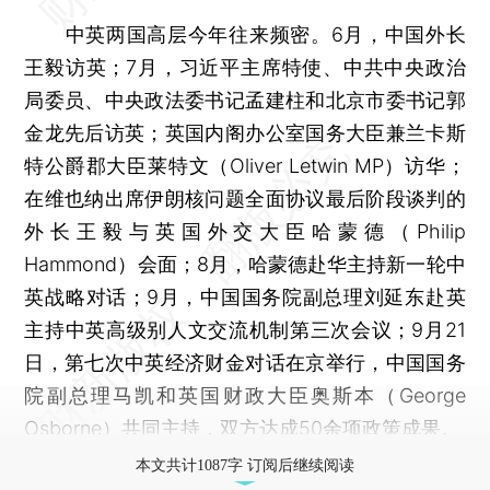
中英两国高层今年往来频密。6月，中国外长
王毅访英；7月，习近平主席特使、中共中央政治
局委员、中央政法委书记孟建柱和北京市委书记郭
金龙先后访英；英国内阁办公室国务大臣兼兰卡斯
特公爵郡大臣莱特文（Oliver Letwin MP）访华；
在维也纳出席伊朗核问题全面协议最后阶段谈判的
外长王毅与英国外交大臣哈蒙德（Philip
Hammond）会面；8月，哈蒙德赴华主持新一轮中
英战略对话；9月，中国国务院副总理刘延东赴英
主持中英高级别人文交流机制第三次会议；9月21
日，第七次中英经济财金对话在京举行，中国国务
院副总理马凯和英国财政大臣奥斯本（George
Osborne）共同主持，双方达成50余项政策成果。
本文共计1087字 订阅后继续阅读