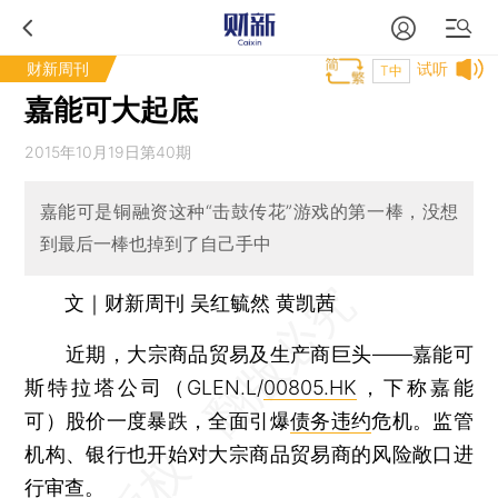
财新周刊
试听
T中
嘉能可大起底
2015年10月19日第40期
嘉能可是铜融资这种“击鼓传花”游戏的第一棒，没想
到最后一棒也掉到了自己手中
文｜财新周刊 吴红毓然 黄凯茜
近期，大宗商品贸易及生产商巨头——嘉能可
斯特拉塔公司（GLEN.L/
00805.HK
，下称嘉能
可）股价一度暴跌，全面引爆
债务违约
危机。监管
机构、银行也开始对大宗商品贸易商的风险敞口进
行审查。