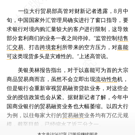
一位大行贸易部高管对财新记者透露，8月中
旬，中国国家外汇管理局确实进行了窗口指导，要
求银行对境内购汇量较大的客户进行限制，这导致
部分套利商们的业务一夜之间停掉。“监管控制
结售
汇交易
、打击
跨境套利
所带来的空方压力，对
嘉能
可
这类现货多头是灾难性的。”上述高管说。
美银美林报告指出，对于以嘉能可为首的大宗
商品贸易商而言，虽然不会立即出现
流动性危
机，
但是银行会重新审视贸易融资贷款业务，对这些企
业的授信政策也会从紧。据财新记者了解，今年中
国商业银行的贸易融资业务也大幅萎缩。以四大行
为例，以往每家大行的
贸易融资
业务均有万亿元规
模，截至目前，已经缩水了近三分之一。
本文共计5637字 订阅后继续阅读