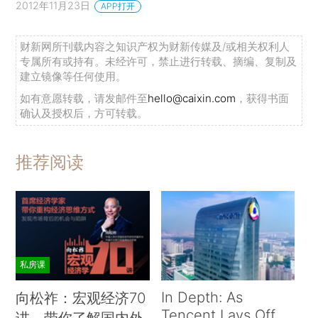
2012年11月23日
APP打开
财新网所刊载内容之知识产权为财新传媒及/或相关权利人
专属所有或持有。未经许可，禁止进行转载、摘编、复制及
建立镜像等任何使用。
如有意愿转载，请发邮件至
hello@caixin.com
，获得书面
确认及授权后，方可转载。
推荐阅读
私房课
In Depth: As
向松祚：宏观经济70
Tencent Lays Off
讲，带你了解国内外