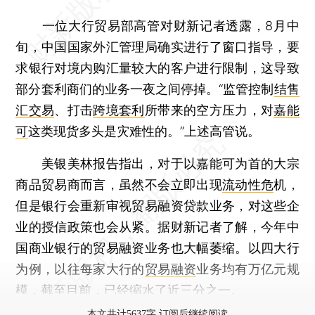
一位大行贸易部高管对财新记者透露，8月中
旬，中国国家外汇管理局确实进行了窗口指导，要
求银行对境内购汇量较大的客户进行限制，这导致
部分套利商们的业务一夜之间停掉。“监管控制
结售
汇交易
、打击
跨境套利
所带来的空方压力，对
嘉能
可
这类现货多头是灾难性的。”上述高管说。
美银美林报告指出，对于以嘉能可为首的大宗
商品贸易商而言，虽然不会立即出现
流动性危
机，
但是银行会重新审视贸易融资贷款业务，对这些企
业的授信政策也会从紧。据财新记者了解，今年中
国商业银行的贸易融资业务也大幅萎缩。以四大行
为例，以往每家大行的
贸易融资
业务均有万亿元规
模，截至目前，已经缩水了近三分之一。
本文共计5637字 订阅后继续阅读