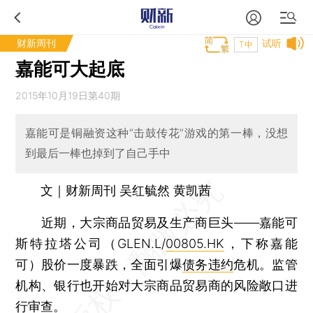
财新周刊
试听
T中
嘉能可大起底
2015年10月19日第40期
嘉能可是铜融资这种“击鼓传花”游戏的第一棒，没想
到最后一棒也掉到了自己手中
文｜财新周刊 吴红毓然 黄凯茜
近期，大宗商品贸易及生产商巨头——嘉能可
斯特拉塔公司（GLEN.L/
00805.HK
，下称嘉能
可）股价一度暴跌，全面引爆
债务违约
危机。监管
机构、银行也开始对大宗商品贸易商的风险敞口进
行审查。