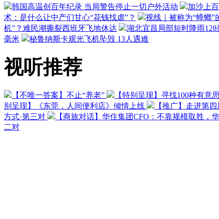
韩国高温创百年纪录 当局警告停止一切户外活动
加沙上百
术：是什么让中产们甘心“花钱找虐”？
视线｜被称为“蟑螂”
机”？难民潮撕裂西班牙飞地休达
湖北宜昌局部短时降雨128毫
毫米
秘鲁纳斯卡观光飞机坠毁 13人遇难
视听推荐
【不唯一答案】不止“养老”
【特别呈现】寻找100种有意
别呈现】《东莞，人间便利店》倾情上线
【推广】走进第四
方式·第三对
【商旅对话】华住集团CFO：不靠规模取胜，
二对