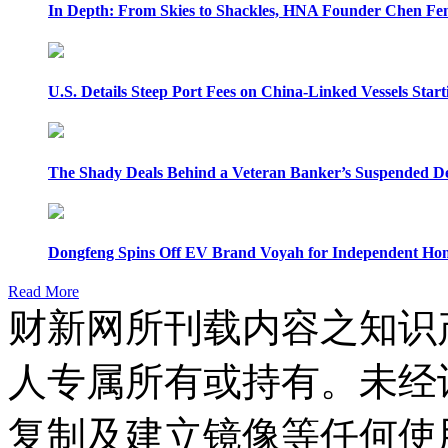
In Depth: From Skies to Shackles, HNA Founder Chen Feng
U.S. Details Steep Port Fees on China-Linked Vessels Start
The Shady Deals Behind a Veteran Banker’s Suspended D
Dongfeng Spins Off EV Brand Voyah for Independent Hon
Read More
财新网所刊载内容之知识
人专属所有或持有。未经
复制及建立镜像等任何使