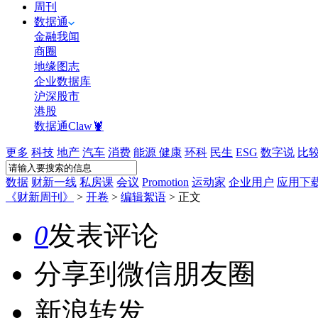
周刊
数据通
金融我闻
商圈
地缘图志
企业数据库
沪深股市
港股
数据通Claw🦞
更多
科技
地产
汽车
消费
能源
健康
环科
民生
ESG
数字说
比
数据
财新一线
私房课
会议
Promotion
运动家
企业用户
应用下
《财新周刊》
>
开卷
>
编辑絮语
>
正文
0
发表评论
分享到微信朋友圈
新浪转发