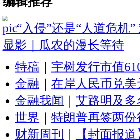
编辑推荐
“入侵”还是“人道危机
显影｜瓜农的漫长等待
特稿
｜
宇树发行市值61
金融
｜
在岸人民币兑美元
金融我闻
｜
艾路明及多
世界
｜
特朗普再签两份
财新周刊
｜
【封面报道