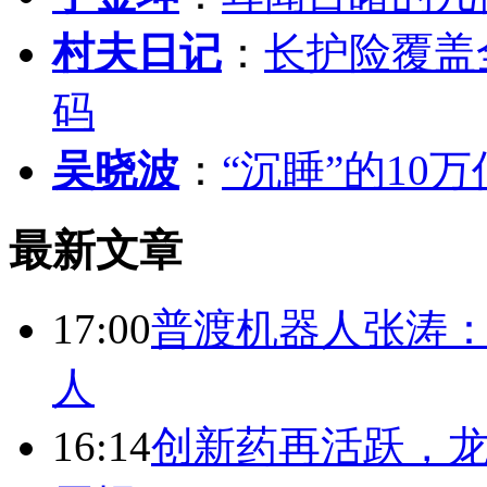
村夫日记
：
长护险覆盖
码
吴晓波
：
“沉睡”的10
最新文章
17:00
普渡机器人张涛
人
16:14
创新药再活跃，