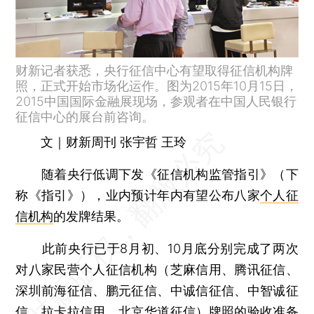
财新记者获悉，央行征信中心有望取得征信机构牌
照，正式开始市场化运作。图为2015年10月15日，
2015中国国际金融展现场，参观者在中国人民银行
征信中心的展台前咨询。
文｜财新周刊 张宇哲 王玲
随着央行低调下发《征信机构监管指引》（下
称《指引》），业内预计年内有望公布八家
个人征
信机构
的发牌结果。
此前央行已于8月初、10月底分别完成了两次
对八家民营个人征信机构（芝麻信用、腾讯征信、
深圳前海征信、鹏元征信、中诚信征信、中智诚征
信、拉卡拉信用、北京华道征信）牌照的验收准备