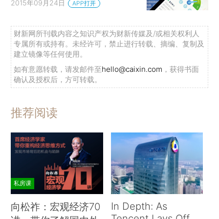
2015年09月24日
APP打开
财新网所刊载内容之知识产权为财新传媒及/或相关权利人
专属所有或持有。未经许可，禁止进行转载、摘编、复制及
建立镜像等任何使用。
如有意愿转载，请发邮件至
hello@caixin.com
，获得书面
确认及授权后，方可转载。
推荐阅读
私房课
In Depth: As
向松祚：宏观经济70
Tencent Lays Off