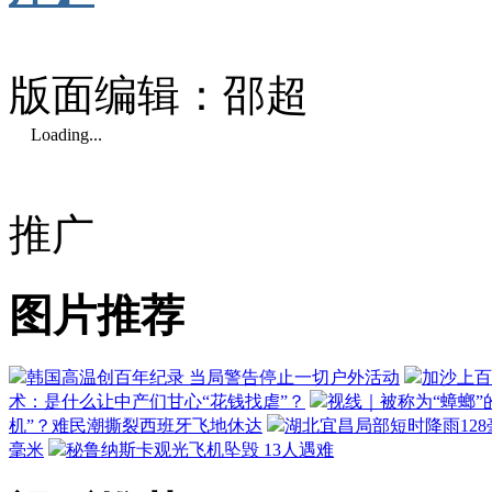
版面编辑：邵超
Loading...
推广
图片推荐
韩国高温创百年纪录 当局警告停止一切户外活动
加沙上百
术：是什么让中产们甘心“花钱找虐”？
视线｜被称为“蟑螂”
机”？难民潮撕裂西班牙飞地休达
湖北宜昌局部短时降雨128毫
毫米
秘鲁纳斯卡观光飞机坠毁 13人遇难