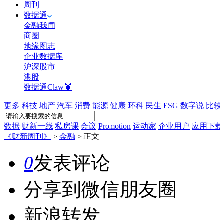
周刊
数据通
金融我闻
商圈
地缘图志
企业数据库
沪深股市
港股
数据通Claw🦞
更多
科技
地产
汽车
消费
能源
健康
环科
民生
ESG
数字说
比
数据
财新一线
私房课
会议
Promotion
运动家
企业用户
应用下
《财新周刊》
>
金融
>
正文
0
发表评论
分享到微信朋友圈
新浪转发