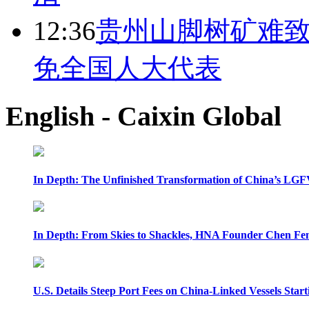
12:36
贵州山脚树矿难致
免全国人大代表
English - Caixin Global
In Depth: The Unfinished Transformation of China’s LGF
In Depth: From Skies to Shackles, HNA Founder Chen Feng
U.S. Details Steep Port Fees on China-Linked Vessels Start