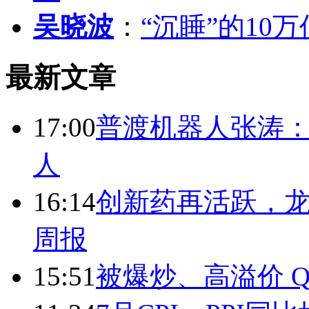
吴晓波
：
“沉睡”的10
最新文章
17:00
普渡机器人张涛
人
16:14
创新药再活跃，
周报
15:51
被爆炒、高溢价 Q