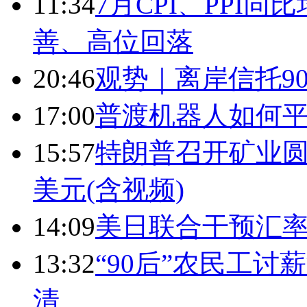
11:34
7月CPI、PPI同
善、高位回落
20:46
观势｜离岸信托9
17:00
普渡机器人如何平
15:57
特朗普召开矿业圆
美元(含视频)
14:09
美日联合干预汇
13:32
“90后”农民工
清