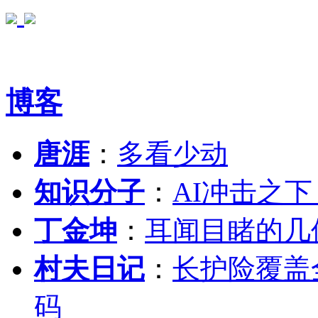
博客
唐涯
：
多看少动
知识分子
：
AI冲击之
丁金坤
：
耳闻目睹的几
村夫日记
：
长护险覆盖
码