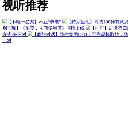
视听推荐
【不唯一答案】不止“养老”
【特别呈现】寻找100种有意
别呈现】《东莞，人间便利店》倾情上线
【推广】走进第四
方式·第三对
【商旅对话】华住集团CFO：不靠规模取胜，
二对