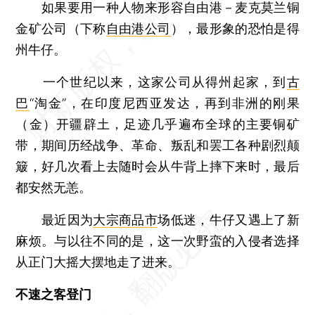
如果要用一种人物来形容自由港－麦克莫兰铜
金矿公司（下称
自由港公司
），最形象的恐怕是得
州牛仔。
一个世纪以来，这家公司从得州起家，到
古
巴
“淘金”，在印度尼西亚发达，再到非洲的刚果
（金）开疆辟土，足迹几乎遍布全球的主要铜矿
带，期间历经战争、革命、叛乱和罢工各种剧烈颠
簸，好几次看上去随时会从牛背上摔下来时，最后
都安然无恙。
最近因为
大宗商品市
场低迷，牛仔又遇上了新
麻烦。与以往不同的是，这一次野蛮的入侵者选择
从正门大摇大摆地走了进来。
不速之客登门