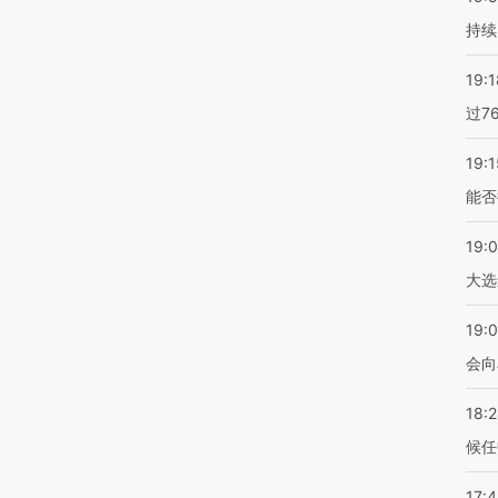
持续
19:1
过7
19:1
能否
19:
大选
19:0
会向
18:
候任
17: