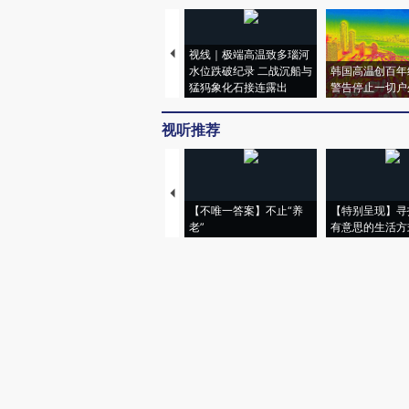
视线｜极端高温致多瑙河
水位跌破纪录 二战沉船与
韩国高温创百年
猛犸象化石接连露出
警告停止一切户
视听推荐
【不唯一答案】不止“养
【特别呈现】寻
老”
有意思的生活方