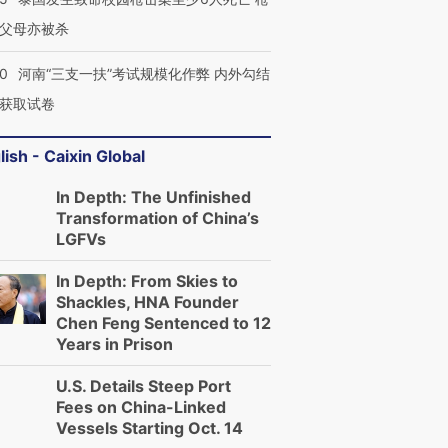
父母亦被杀
40
河南“三支一扶”考试规模化作弊 内外勾结
获取试卷
lish - Caixin Global
In Depth: The Unfinished
Transformation of China’s
LGFVs
In Depth: From Skies to
Shackles, HNA Founder
Chen Feng Sentenced to 12
Years in Prison
U.S. Details Steep Port
Fees on China-Linked
Vessels Starting Oct. 14