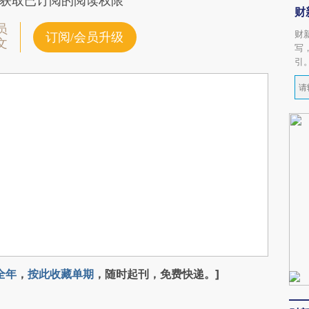
获取已订阅的阅读权限
财
员
财
订阅/会员升级
文
写
引
全年
，
按此收藏单期
，随时起刊，免费快递。]