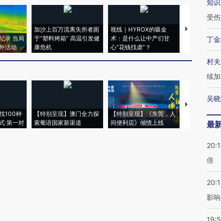
知识
受伤
加沙上百万流离失所者困
视线｜HYROX的吸金
马航飞行员
纪录 当局
于“塑料烤箱” 高温引发健
术：是什么让中产们甘
粒摇头丸 尿
丁金
外活动
康危机
心“花钱找虐”？
毒品
村夫
续加
吴晓
【推广】走
找100种
【特别呈现】澳门全力探
【特别呈现】《东莞，人
会，让数智科
式·第一对
索葡语国家新渠道
间便利店》倾情上线
业
最
20:
倍
20:1
影响
19:5