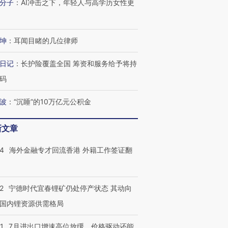
分子
：
AI冲击之下，年轻人与高学历女性更
跨国走私7万
视线｜被称为“蟑螂”的印
视线｜“入侵”还是“人道危
检体内含3种
度Z世代 用街头抗争将教
机”？难民潮撕裂西班牙
秘鲁纳斯
坤
：
耳闻目睹的几位律师
育部长拱下台
飞地休达
13人遇难
日记
：
长护险覆盖全国 筹资和服务给予将持
码
波
：
“沉睡”的10万亿元公积金
进第四届链博
【商旅对话】华住集团
技“链”接产
【特别呈现】寻找100种
CFO：不靠规模取胜，华
【特别呈
有意思的生活方式·第三对
住三大增长引擎是什么？
有意思的
新文章
14
海外金融专才回流香港 外籍工作签证翻
2
宁德时代宜春锂矿仍处停产状态 其动向
国内锂资源供需格局
1
7月进出口增速高位放缓，价格驱动还能