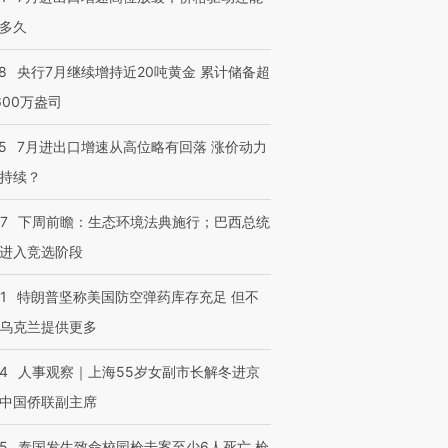
多久
8
央行7月继续增持近20吨黄金 累计储备超
600万盎司
5
7月进出口增速从高位略有回落 涨价动力
持续？
07
下周前瞻：生态环境法典施行；巴西总统
进入竞选阶段
1
特朗普坚称美国防空弹药库存充足 但不
乌克兰提供更多
24
人事观察｜上海55岁女副市长解冬进京
中国侨联副主席
45
泰国发生致命校园枪击案至少6人死亡 枪