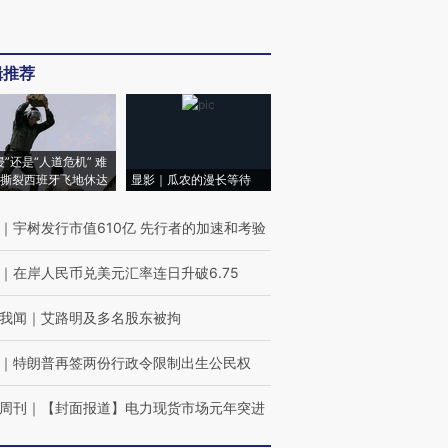
辑推荐
侵”还是“人道危机” 难
撕裂西班牙飞地休达
显影｜瓜农的漫长等待
｜
宇树发行市值610亿 先行者的加速和考验
｜
在岸人民币兑美元汇率连日升破6.75
我闻
｜
艾路明及多名股东被拘
｜
特朗普再签两份行政令限制出生公民权
周刊
｜
【封面报道】电力现货市场元年突进