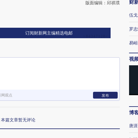
财
版面编辑：邱祺璞
伍戈
罗志
订阅财新网主编精选电邮
易峘
视
新网观点
发布
博
本篇文章暂无评论
唐涯