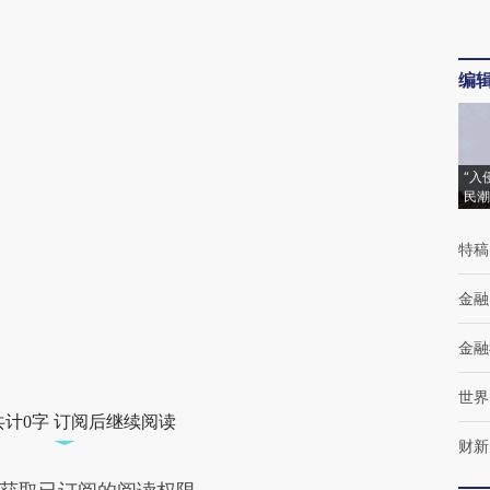
编
“入
民潮
特稿
金融
金融
世界
共计0字 订阅后继续阅读
财新