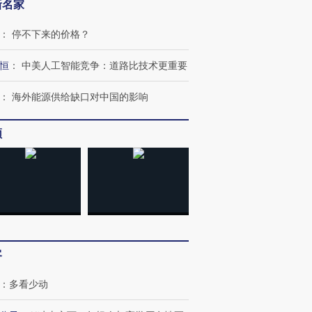
新名家
：
停不下来的价格？
恒
：
中美人工智能竞争：道路比技术更重要
：
海外能源供给缺口对中国的影响
频
客
：
多看少动