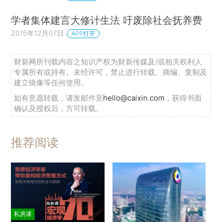
学者集体建言大修计生法 吁废除社会抚养费
2015年12月07日
APP打开
财新网所刊载内容之知识产权为财新传媒及/或相关权利人
专属所有或持有。未经许可，禁止进行转载、摘编、复制及
建立镜像等任何使用。
如有意愿转载，请发邮件至
hello@caixin.com
，获得书面
确认及授权后，方可转载。
推荐阅读
私房课