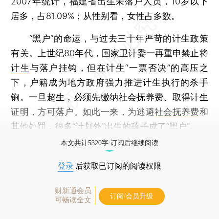
2007年统计，福建省出生未落户人员，10岁以下
居多，占81.09%；从性别看，女性占多数。
“黑户”的命运，与过去三十年严苛的计生政策
有关。上世纪80年代，国家卫计委一再重申禁止将
计生
与落户挂钩，但在计生“一票否决”的高压之
下，户籍成为地方政府强力推进计生执行的杀手
锏。一旦超生，必须先缴纳社会抚养费、取得计生
证明，方可落户。如此一来，为逃避
社会抚养费
和
其他处罚，很多“计划外”出生的孩子成了“黑户”。
本文共计5320字 订阅后继续阅读
登录
后获取已订阅的阅读权限
财新通会员
订阅/会员升级
可畅读全文