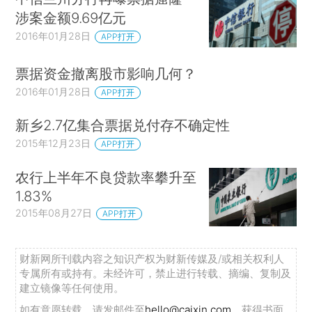
涉案金额9.69亿元
2016年01月28日
APP打开
票据资金撤离股市影响几何？
2016年01月28日
APP打开
新乡2.7亿集合票据兑付存不确定性
2015年12月23日
APP打开
农行上半年不良贷款率攀升至
1.83%
2015年08月27日
APP打开
财新网所刊载内容之知识产权为财新传媒及/或相关权利人
专属所有或持有。未经许可，禁止进行转载、摘编、复制及
建立镜像等任何使用。
如有意愿转载，请发邮件至
hello@caixin.com
，获得书面