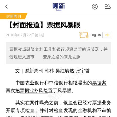
财新周刊
【封面报道】票据风暴眼
2016年02月22日第7期
English
T中
票据变成融资套利工具和银行规避监管的调节器，并
违规进入股市——变身之路的来龙去脉
文｜财新周刊 韩祎 吴红毓然 张宇哲
中国农业银行和中信银行相继曝出的
票据案
，
再次把
票据业务风险
置于风暴眼。
其实在案件曝光之前，银监会已经对票据业务
开展专项检查，并针对检查发现的金融机构不审慎