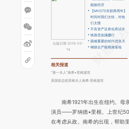
能振经济
【MH370失联两周年】
时间对我们太快，对他
们太慢
不良资产证券化再试水
铁路货改蹒跚行
困难重重的80%优良天
出版日期 2016-03-
钢煤去产能艰难落地
14
相关报道
“第一夫人”南希•里根逝世
美国前总统里根夫人南希·里根逝世
南希1921年出生在纽约。母
演员——罗纳德•里根。上世纪5
在考虑从政。南希的出现，帮助