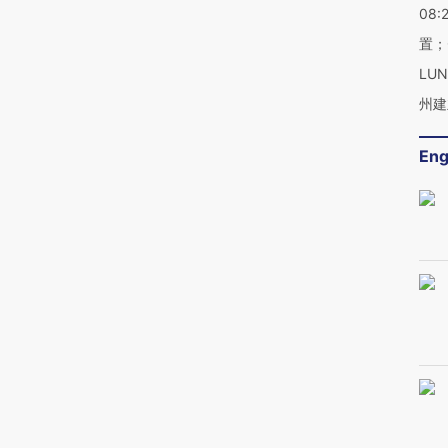
08:
置；
LU
州建
Eng