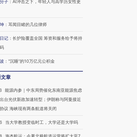
分子
：
AI冲击之下，年轻人与高学历女性更
坤
：
耳闻目睹的几位律师
日记
：
长护险覆盖全国 筹资和服务给予将持
OX的吸金
马航飞行员跨国走私7万
视线｜被称为“蟑螂”的印
码
让中产们甘
粒摇头丸 尿检体内含3种
度Z世代 用街头抗争将教
秘鲁纳斯
”？
毒品
育部长拱下台
13人遇难
波
：
“沉睡”的10万亿元公积金
新文章
3
能源内参｜中东局势催化东南亚能源焦虑
进第四届链博
【商旅对话】华住集团
技“链”接产
【特别呈现】寻找100种
CFO：不靠规模取胜，华
【特别呈
出台光伏新政加速转型；伊朗称与阿曼接近
有意思的生活方式·第三对
住三大增长引擎是什么？
有意思的
协议 海峡现有两条航道将关闭
6
当大学教授变临时工，大学还是大学吗
8
海杰航运：今夏北极航道运营将扩大至7