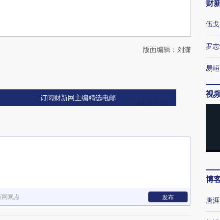
财
伍戈
罗志
版面编辑：刘潇
易峘
视
订阅财新网主编精选电邮
博
新网观点
发布
唐涯