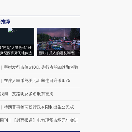
辑推荐
侵”还是“人道危机” 难
撕裂西班牙飞地休达
显影｜瓜农的漫长等待
｜
宇树发行市值610亿 先行者的加速和考验
｜
在岸人民币兑美元汇率连日升破6.75
我闻
｜
艾路明及多名股东被拘
｜
特朗普再签两份行政令限制出生公民权
周刊
｜
【封面报道】电力现货市场元年突进