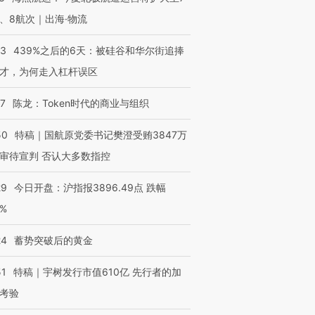
、8航次｜出海·物流
53
439%之后的6天：被硅谷和华尔街追捧
才，为何走入杠杆误区
07
陈龙：Token时代的商业与组织
50
特稿｜国航原党委书记樊澄受贿3847万
审待宣判 否认大多数指控
29
今日开盘：沪指报3896.49点 跌幅
0%
24
蓄势突破后的黄金
51
特稿｜宇树发行市值610亿 先行者的加
考验