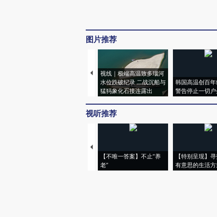
图片推荐
视线｜极端高温致多瑙河
水位跌破纪录 二战沉船与
韩国高温创百年
猛犸象化石接连露出
警告停止一切户
视听推荐
【不唯一答案】不止“养
【特别呈现】寻
老”
有意思的生活方