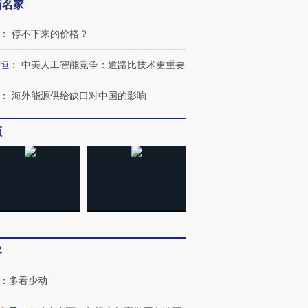
新名家
：
停不下来的价格？
恒
：
中美人工智能竞争：道路比技术更重要
：
海外能源供给缺口对中国的影响
频
客
：
多看少动