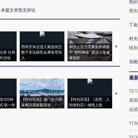
知识
本篇文章暂无评论
受伤
丁金
村夫
西班牙休达进入紧急状态
加沙上百万流离失所者困
视线｜HYR
续加
纪录 当局
数千非法移民从摩洛哥闯
于“塑料烤箱” 高温引发健
术：是什么
外活动
入
康危机
心“花钱找虐
吴晓
最
12:1
【推广】走
找100种
【特别呈现】澳门全力探
【特别呈现】《东莞，人
会，让数智科
多国
式·第一对
索葡语国家新渠道
间便利店》倾情上线
业
达成
11:5
11:3