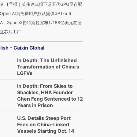
29
T早报｜英伟达或拟下调下代GPU显存配
Open AI为免费用户默认提供GPT-5.6
NA；SpaceX协特斯拉宣布斥168亿美元在德
立芯片工厂
lish - Caixin Global
In Depth: The Unfinished
Transformation of China’s
LGFVs
In Depth: From Skies to
Shackles, HNA Founder
Chen Feng Sentenced to 12
Years in Prison
U.S. Details Steep Port
Fees on China-Linked
Vessels Starting Oct. 14