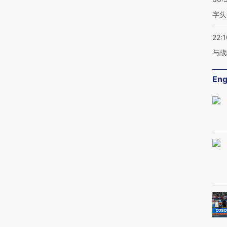
字头
22:1
与战
Eng