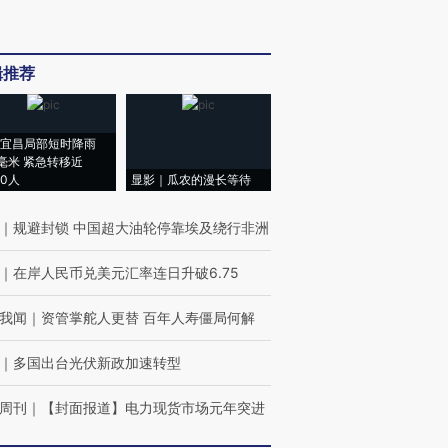
辑推荐
宜昌局部短时降雨
8毫米 紧急转移近
00人
显影｜瓜农的漫长等待
｜
规避封锁 中国超大油轮停靠埃及绕行非洲
｜
在岸人民币兑美元汇率连日升破6.75
我闻
｜
资管掌舵人更替 百年人寿僵局何解
｜
多国出台光伏新政加速转型
周刊
｜
【封面报道】电力现货市场元年突进