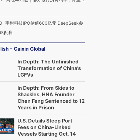
0
宇树科技IPO估值600亿元 DeepSeek参
略配售
lish - Caixin Global
In Depth: The Unfinished
Transformation of China’s
LGFVs
In Depth: From Skies to
Shackles, HNA Founder
Chen Feng Sentenced to 12
Years in Prison
U.S. Details Steep Port
Fees on China-Linked
Vessels Starting Oct. 14