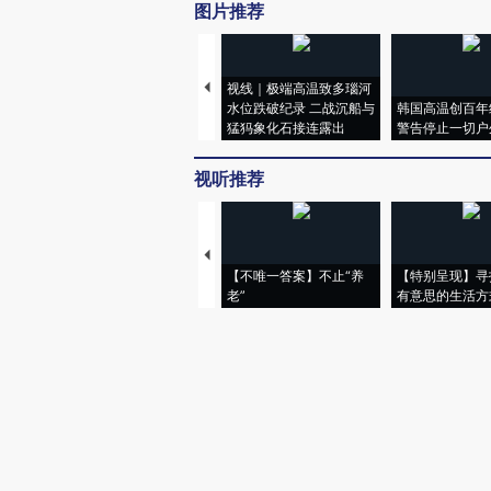
图片推荐
视线｜极端高温致多瑙河
水位跌破纪录 二战沉船与
韩国高温创百年
猛犸象化石接连露出
警告停止一切户
视听推荐
【不唯一答案】不止“养
【特别呈现】寻
老”
有意思的生活方