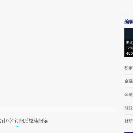
编
湖北
12
40
独家
金融
金融
能源
共计0字 订阅后继续阅读
财新