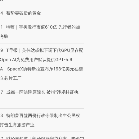
24
蓄势突破后的黄金
51
特稿｜宇树发行市值610亿 先行者的加
考验
29
T早报｜英伟达或拟下调下代GPU显存配
Open AI为免费用户默认提供GPT-5.6
NA；SpaceX协特斯拉宣布斥168亿美元在德
立芯片工厂
07
成都一区法院原院长 被指“违规挂证执
43
特朗普再签两份行政令限制出生公民权
打击生育旅游产业
37
财经早知道｜部分银行房贷利率，降至“2