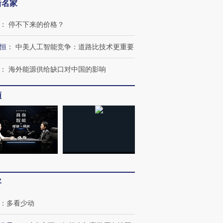
新名家
：
停不下来的价格？
恒
：
中美人工智能竞争：道路比技术更重要
：
海外能源供给缺口对中国的影响
频
客
：
多看少动