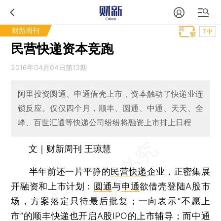
财新周刊
T中
民营快递资本竞跑
2016年04月04日第13期
阿里投资圆通、申通借壳上市，资本触动了快递业连
锁反应。仅仅四个月，顺丰、圆通、中通、天天、全
峰、百世汇通等快递公司纷纷将融资上市排上日程
文｜财新周刊 王琼慧
半年前还一片平静的
民营快递
企业，正密集展
开融资和上市计划：
圆通
与
申通
欲借壳登陆A股市
场，方案落定只待最后批复；一向表示“不愿上
市”的顺丰快递也开启A股IPO的上市辅导；而中通