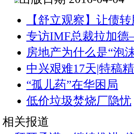
【舒立观察】让债转
专访IMF总裁拉加德
房地产为什么是“泡沫
中兴艰难17天|特稿
“孤儿药”在华困局
低价垃圾焚烧厂隐忧
相关报道