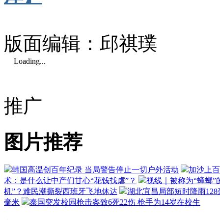
版面编辑：邱祺璞
Loading...
推广
图片推荐
韩国高温创百年纪录 当局警告停止一切户外活动
加沙上百
术：是什么让中产们甘心“花钱找虐”？
视线｜被称为“蟑螂”
机”？难民潮撕裂西班牙飞地休达
湖北宜昌局部短时降雨128毫
毫米
泰国突发校园枪击案致6死22伤 枪手为14岁在校生