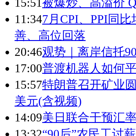
15:51
被爆炒、高溢价 Q
11:34
7月CPI、PPI同
善、高位回落
20:46
观势｜离岸信托9
17:00
普渡机器人如何平
15:57
特朗普召开矿业圆
美元(含视频)
14:09
美日联合干预汇
13:32
“90后”农民工