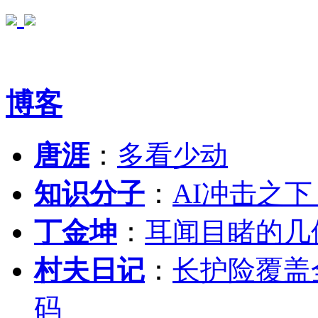
博客
唐涯
：
多看少动
知识分子
：
AI冲击之
丁金坤
：
耳闻目睹的几
村夫日记
：
长护险覆盖
码