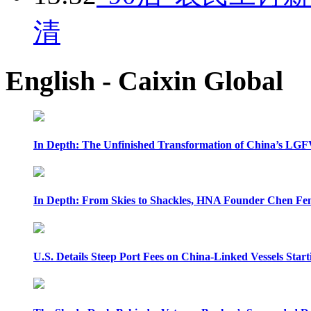
清
English - Caixin Global
In Depth: The Unfinished Transformation of China’s LGF
In Depth: From Skies to Shackles, HNA Founder Chen Feng
U.S. Details Steep Port Fees on China-Linked Vessels Start