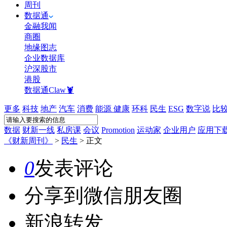
周刊
数据通
金融我闻
商圈
地缘图志
企业数据库
沪深股市
港股
数据通Claw🦞
更多
科技
地产
汽车
消费
能源
健康
环科
民生
ESG
数字说
比
数据
财新一线
私房课
会议
Promotion
运动家
企业用户
应用下
《财新周刊》
>
民生
>
正文
0
发表评论
分享到微信朋友圈
新浪转发