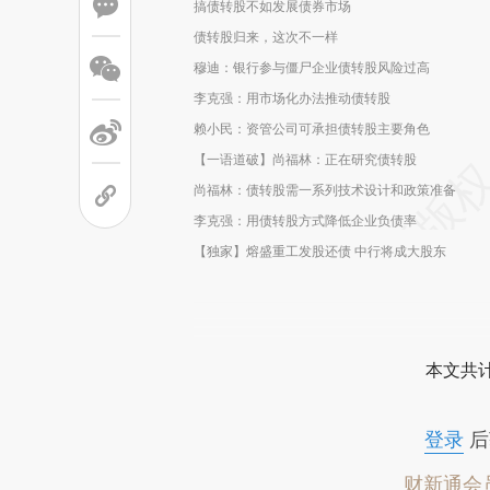
搞债转股不如发展债券市场
债转股归来，这次不一样
穆迪：银行参与僵尸企业债转股风险过高
李克强：用市场化办法推动债转股
赖小民：资管公司可承担债转股主要角色
【一语道破】尚福林：正在研究债转股
尚福林：债转股需一系列技术设计和政策准备
李克强：用债转股方式降低企业负债率
【独家】熔盛重工发股还债 中行将成大股东
本文共计
登录
后
财新通会