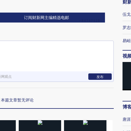
财
伍戈
订阅财新网主编精选电邮
罗志
易峘
视
新网观点
发布
本篇文章暂无评论
博
唐涯