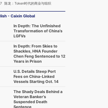
07
陈龙：Token时代的商业与组织
lish - Caixin Global
In Depth: The Unfinished
Transformation of China’s
LGFVs
In Depth: From Skies to
Shackles, HNA Founder
Chen Feng Sentenced to 12
Years in Prison
U.S. Details Steep Port
Fees on China-Linked
Vessels Starting Oct. 14
The Shady Deals Behind a
Veteran Banker’s
Suspended Death
Sentence