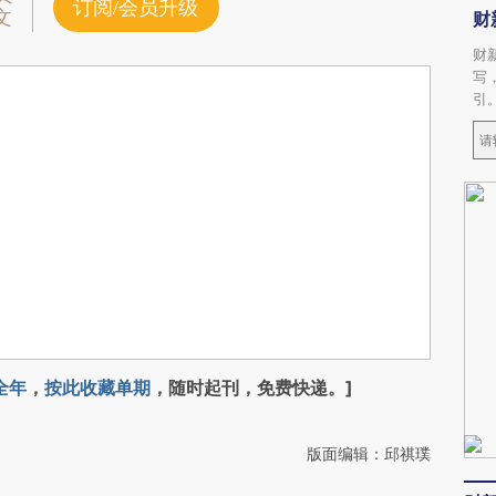
订阅/会员升级
文
财
财
写
引
全年
，
按此收藏单期
，随时起刊，免费快递。]
版面编辑：邱祺璞