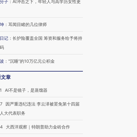
分子
：
AI冲击之下，年轻人与高学历女性更
OX的吸金
马航飞行员跨国走私7万
视线｜被称为“蟑螂”的印
让中产们甘
粒摇头丸 尿检体内含3种
度Z世代 用街头抗争将教
秘鲁纳斯
”？
毒品
育部长拱下台
13人遇难
坤
：
耳闻目睹的几位律师
日记
：
长护险覆盖全国 筹资和服务给予将持
码
进第四届链博
【商旅对话】华住集团
技“链”接产
【特别呈现】寻找100种
CFO：不靠规模取胜，华
【特别呈
波
：
“沉睡”的10万亿元公积金
有意思的生活方式·第三对
住三大增长引擎是什么？
有意思的
新文章
1
AI不是镜子，是蒸馏器
07
因严重违纪违法 李云泽被罢免第十四届
人大代表职务
44
大西洋观察｜特朗普助力金砖合作