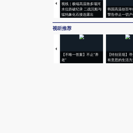
视线｜极端高温致多瑙河
水位跌破纪录 二战沉船与
韩国高温创百年
猛犸象化石接连露出
警告停止一切户
视听推荐
【不唯一答案】不止“养
【特别呈现】寻
老”
有意思的生活方