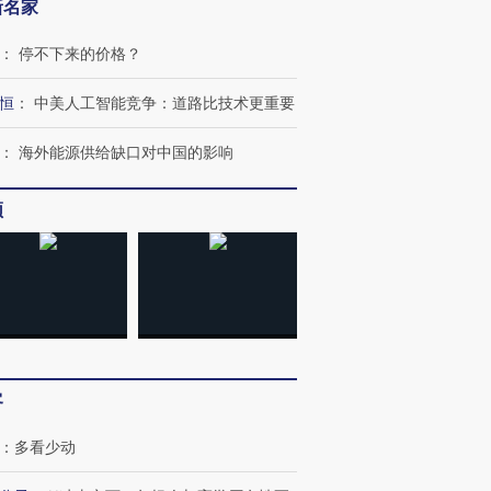
新名家
：
停不下来的价格？
恒
：
中美人工智能竞争：道路比技术更重要
：
海外能源供给缺口对中国的影响
频
客
：
多看少动