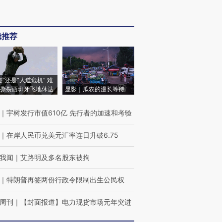
辑推荐
侵”还是“人道危机” 难
撕裂西班牙飞地休达
显影｜瓜农的漫长等待
｜
宇树发行市值610亿 先行者的加速和考验
｜
在岸人民币兑美元汇率连日升破6.75
我闻
｜
艾路明及多名股东被拘
｜
特朗普再签两份行政令限制出生公民权
周刊
｜
【封面报道】电力现货市场元年突进