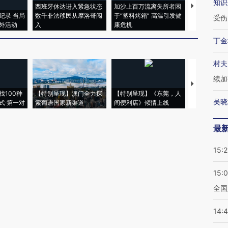
知识
西班牙休达进入紧急状态
加沙上百万流离失所者困
视线｜HYR
纪录 当局
数千非法移民从摩洛哥闯
于“塑料烤箱” 高温引发健
术：是什么
受伤
外活动
入
康危机
心“花钱找虐
丁金
村夫
续加
【推广】走
找100种
【特别呈现】澳门全力探
【特别呈现】《东莞，人
会，让数智科
吴晓
式·第一对
索葡语国家新渠道
间便利店》倾情上线
业
最
15:2
15:
全国
14: