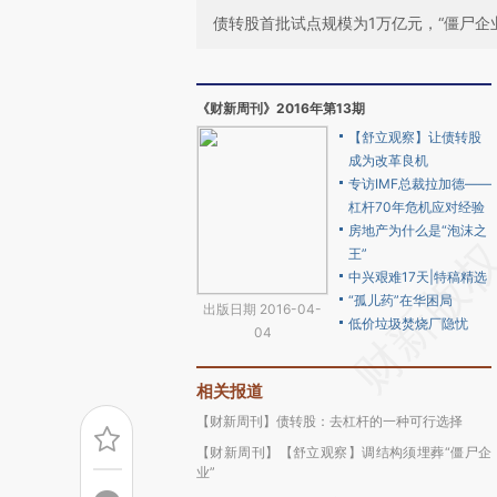
债转股首批试点规模为1万亿元，“僵尸企
《财新周刊》2016年第13期
【舒立观察】让债转股
成为改革良机
专访IMF总裁拉加德——
杠杆70年危机应对经验
房地产为什么是“泡沫之
王”
中兴艰难17天|特稿精选
“孤儿药”在华困局
出版日期 2016-04-
低价垃圾焚烧厂隐忧
04
相关报道
【财新周刊】债转股：去杠杆的一种可行选择
【财新周刊】【舒立观察】调结构须埋葬“僵尸企
业”