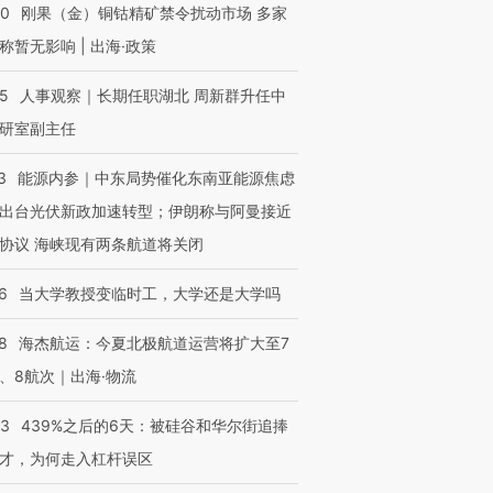
40
刚果（金）铜钴精矿禁令扰动市场 多家
称暂无影响 | 出海·政策
25
人事观察｜长期任职湖北 周新群升任中
研室副主任
3
能源内参｜中东局势催化东南亚能源焦虑
出台光伏新政加速转型；伊朗称与阿曼接近
协议 海峡现有两条航道将关闭
6
当大学教授变临时工，大学还是大学吗
8
海杰航运：今夏北极航道运营将扩大至7
、8航次｜出海·物流
53
439%之后的6天：被硅谷和华尔街追捧
才，为何走入杠杆误区