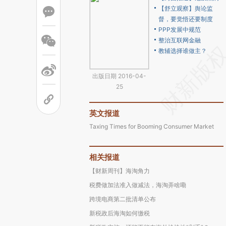
【舒立观察】舆论监
督，要觉悟还要制度
PPP发展中规范
整治互联网金融
教辅选择谁做主？
出版日期 2016-04-
25
英文报道
Taxing Times for Booming Consumer Market
相关报道
【财新周刊】海淘角力
税费做加法准入做减法，海淘弄啥嘞
跨境电商第二批清单公布
新税政后海淘如何缴税