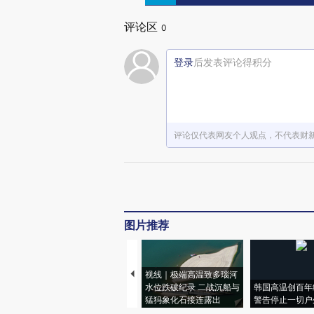
评论区
0
登录
后发表评论得积分
评论仅代表网友个人观点，不代表财
图片推荐
视线｜极端高温致多瑙河
水位跌破纪录 二战沉船与
韩国高温创百年
猛犸象化石接连露出
警告停止一切户