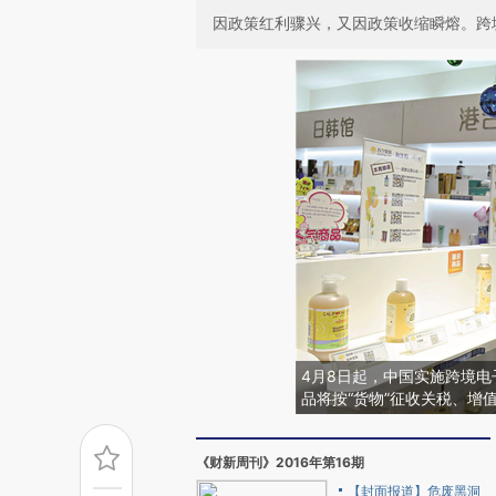
因政策红利骤兴，又因政策收缩瞬熔。跨
4月8日起，中国实施跨境
品将按“货物”征收关税、增
《财新周刊》2016年第16期
【封面报道】危废黑洞