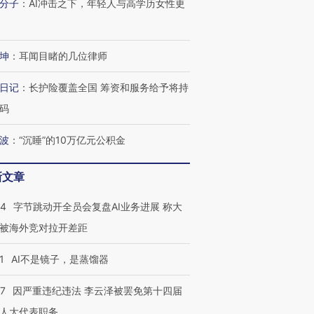
分子
：
AI冲击之下，年轻人与高学历女性更
坤
：
耳闻目睹的几位律师
日记
：
长护险覆盖全国 筹资和服务给予将持
码
波
：
“沉睡”的10万亿元公积金
新文章
44
字节跳动开全员会复盘AI业务进展 称大
被海外竞对拉开差距
1
AI不是镜子，是蒸馏器
跨国走私7万
视线｜被称为“蟑螂”的印
视线｜“入侵”还是“人道危
检体内含3种
度Z世代 用街头抗争将教
机”？难民潮撕裂西班牙
秘鲁纳斯
07
因严重违纪违法 李云泽被罢免第十四届
育部长拱下台
飞地休达
13人遇难
人大代表职务