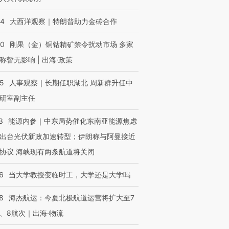
44
大西洋观察｜特朗普助力金砖合作
40
刚果（金）铜钴精矿禁令扰动市场 多家
进第四届链博
【商旅对话】华住集团
技“链”接产
【特别呈现】寻找100种
CFO：不靠规模取胜，华
【特别呈
称暂无影响 | 出海·政策
有意思的生活方式·第三对
住三大增长引擎是什么？
有意思的
25
人事观察｜长期任职湖北 周新群升任中
研室副主任
3
能源内参｜中东局势催化东南亚能源焦虑
出台光伏新政加速转型；伊朗称与阿曼接近
协议 海峡现有两条航道将关闭
6
当大学教授变临时工，大学还是大学吗
8
海杰航运：今夏北极航道运营将扩大至7
、8航次｜出海·物流