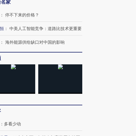
新名家
：
停不下来的价格？
恒
：
中美人工智能竞争：道路比技术更重要
：
海外能源供给缺口对中国的影响
频
客
：
多看少动