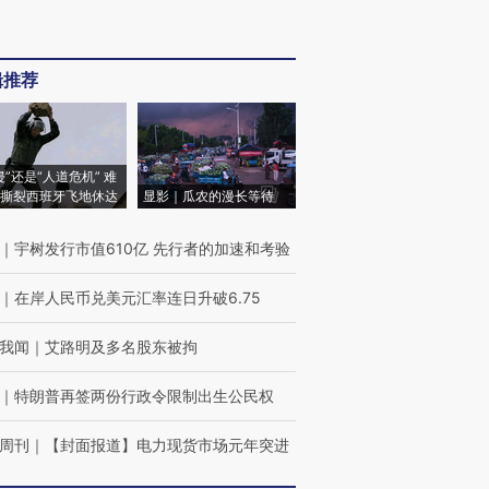
辑推荐
侵”还是“人道危机” 难
撕裂西班牙飞地休达
显影｜瓜农的漫长等待
｜
宇树发行市值610亿 先行者的加速和考验
｜
在岸人民币兑美元汇率连日升破6.75
我闻
｜
艾路明及多名股东被拘
｜
特朗普再签两份行政令限制出生公民权
周刊
｜
【封面报道】电力现货市场元年突进