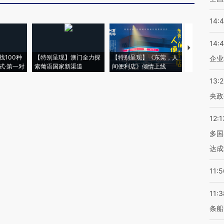
14:
14:
【推广】走
找100种
【特别呈现】澳门全力探
【特别呈现】《东莞，人
会，让数智科
企业
式·第一对
索葡语国家新渠道
间便利店》倾情上线
业
13:
央政
12:1
多国
达成
11:5
11:3
条船