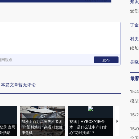
知识
受伤
丁金
村夫
续加
新网观点
发布
吴晓
最
本篇文章暂无评论
15:
模型
15:2
加沙上百万流离失所者困
视线｜HYROX的吸金
马航飞行员
纪录 当局
于“塑料烤箱” 高温引发健
术：是什么让中产们甘
粒摇头丸 尿
15:
外活动
康危机
心“花钱找虐”？
毒品
全国