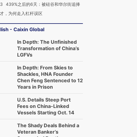
53
439%之后的6天：被硅谷和华尔街追捧
才，为何走入杠杆误区
lish - Caixin Global
In Depth: The Unfinished
Transformation of China’s
LGFVs
In Depth: From Skies to
Shackles, HNA Founder
Chen Feng Sentenced to 12
Years in Prison
U.S. Details Steep Port
Fees on China-Linked
Vessels Starting Oct. 14
The Shady Deals Behind a
Veteran Banker’s