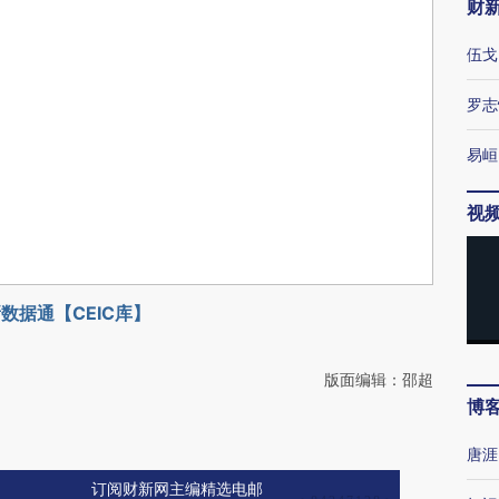
财
伍戈
罗志
易峘
视
数据通【CEIC库】
版面编辑：邵超
博
唐涯
订阅财新网主编精选电邮