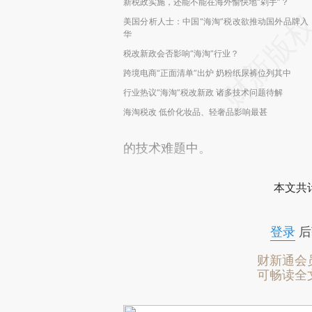
新税政实施，还能不能在海外愉快地“剁手”？
美国分析人士：中国“海淘”税改欲推动国外品牌入
华
税改新政会否影响“海淘”行业？
跨境电商“正面清单”出炉 奶粉纸尿裤位列其中
行业热议“海淘”税改新政 诸多技术问题待解
海淘税改 低价化妆品、轻奢品影响最甚
的技术难题中。
本文共计
登录
后
财新通会
可畅读全