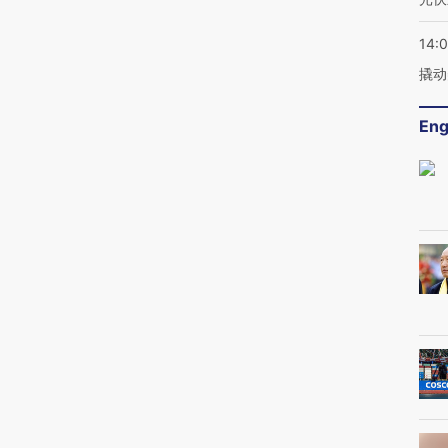
14:
撬动
Eng