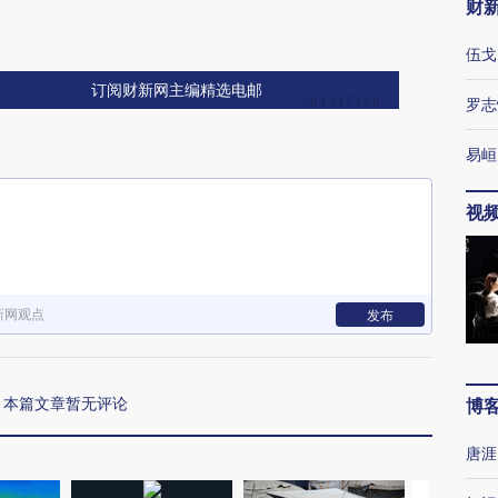
财
伍戈
订阅财新网主编精选电邮
罗志
易峘
视
新网观点
发布
本篇文章暂无评论
博
唐涯