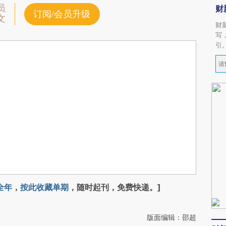
员
财
订阅/会员升级
文
财
写
引
全年
，
按此收藏单期
，随时起刊，免费快递。]
版面编辑：邵超