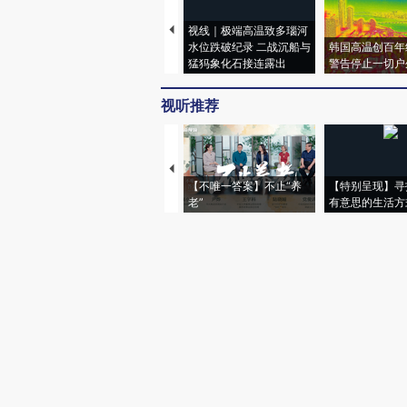
视线｜极端高温致多瑙河
水位跌破纪录 二战沉船与
韩国高温创百年
猛犸象化石接连露出
警告停止一切户
视听推荐
【不唯一答案】不止“养
【特别呈现】寻
老”
有意思的生活方