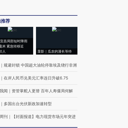
辑推荐
宜昌局部短时降雨
8毫米 紧急转移近
00人
显影｜瓜农的漫长等待
｜
规避封锁 中国超大油轮停靠埃及绕行非洲
｜
在岸人民币兑美元汇率连日升破6.75
我闻
｜
资管掌舵人更替 百年人寿僵局何解
｜
多国出台光伏新政加速转型
周刊
｜
【封面报道】电力现货市场元年突进