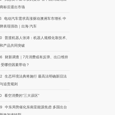
商标后退出市场
6
电动汽车需求高涨驱动澳洲车市增长 中
牌表现强劲｜出海·汽车
00
普渡机器人张涛：机器人规模化靠技术、
和产品共同突破
56
财新调查｜7月消费或有反弹、出口维持
 受哪些因素带动？
42
生态环境法典将施行 最高法明确新旧法
与追责规则
0
看空消费的“三大误区”
59
中东局势催化东南亚能源焦虑 多国出台
新政加速转型