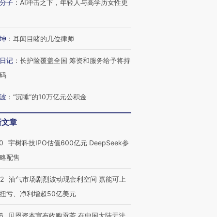
分子
：
AI冲击之下，年轻人与高学历女性更
OX的吸金
马航飞行员跨国走私7万
视线｜被称为“蟑螂”的印
让中产们甘
粒摇头丸 尿检体内含3种
度Z世代 用街头抗争将教
秘鲁纳斯
”？
毒品
育部长拱下台
13人遇难
坤
：
耳闻目睹的几位律师
日记
：
长护险覆盖全国 筹资和服务给予将持
码
进第四届链博
【商旅对话】华住集团
波
：
“沉睡”的10万亿元公积金
技“链”接产
【特别呈现】寻找100种
CFO：不靠规模取胜，华
【特别呈
有意思的生活方式·第三对
住三大增长引擎是什么？
有意思的
新文章
0
宇树科技IPO估值600亿元 DeepSeek参
略配售
22
油气市场剧烈波动现套利空间 嘉能可上
扭亏、净利增超50亿美元
6
贝恩资本宣布收购贡茶 在中国大陆无法