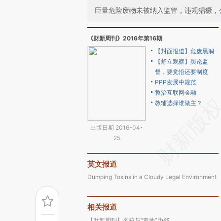
巨量危险废物未被纳入监管，违规猖獗，公
《财新周刊》2016年第16期
【封面报道】危废黑洞
【舒立观察】舆论监
督，要觉悟还要制度
PPP发展中规范
整治互联网金融
教辅选择谁做主？
出版日期 2016-04-
25
英文报道
Dumping Toxins in a Cloudy Legal Environment
相关报道
【财新周刊】名校与“毒地”为邻