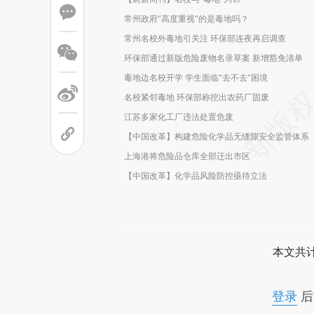
常州政府“高度重视”的是毒地吗？
常州名校外毒地引关注 环保部连夜再启调查
环保部通过新版危险废物名录草案 新增豁免清单
毒地边名校开学 学生面临“去不去”困境
名校紧邻毒地 环保部称挖出农药厂固废
江苏多家化工厂违法处置危废
【中国改革】构建危险化学品无缝隙安全监管体系
上海港将危险品仓库全部迁出市区
【中国改革】化学品风险防控亟待立法
本文共计
登录
后