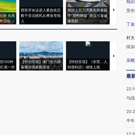
知识
西班牙休达进入紧急状态
加沙上百万流离失所者困
视线｜HYR
受伤
纪录 当局
数千非法移民从摩洛哥闯
于“塑料烤箱” 高温引发健
术：是什么
外活动
入
康危机
心“花钱找虐
丁金
村夫
续加
【推广】走
吴晓
找100种
【特别呈现】澳门全力探
【特别呈现】《东莞，人
会，让数智科
式·第一对
索葡语国家新渠道
间便利店》倾情上线
业
最
22:1
与战
20:
半年
17:2