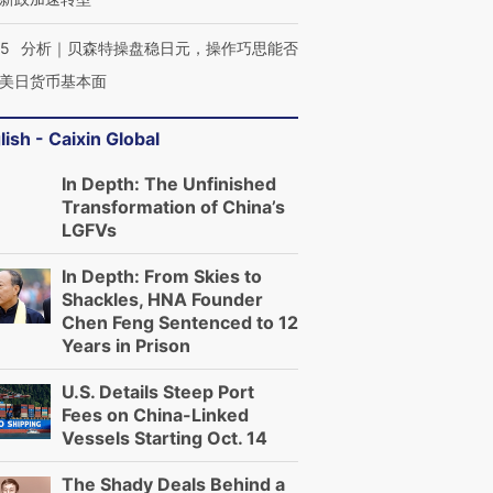
05
分析｜贝森特操盘稳日元，操作巧思能否
美日货币基本面
lish - Caixin Global
In Depth: The Unfinished
Transformation of China’s
LGFVs
In Depth: From Skies to
Shackles, HNA Founder
Chen Feng Sentenced to 12
Years in Prison
U.S. Details Steep Port
Fees on China-Linked
Vessels Starting Oct. 14
The Shady Deals Behind a