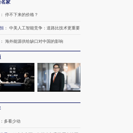
新名家
：
停不下来的价格？
恒
：
中美人工智能竞争：道路比技术更重要
：
海外能源供给缺口对中国的影响
频
客
：
多看少动