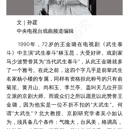
文｜孙霆
中央电视台戏曲频道编辑
1990年，72岁的王金璐在电视剧《武生泰
斗》中主演“武生泰斗”林玉昆，大受好评。戏剧家
马少波赞誉其为“当代武生泰斗”，从此王金璐就多
了一个雅号。在此之前，这四个字几乎是前辈武生
名家杨小楼的专属，同样有资格担此称号的只有俞
菊笙、黄月山、尚和玉、李兰亭、盖叫天几位开宗
立派的京剧大师。而观众们之所以愿意以此赞誉王
金璐，因为他实是一位不折不扣的“大武生”。何
谓“大武生”？北大教授、京剧研究学者吴小如认
为，须具备几个条件：气魄大，台风美，格调高，