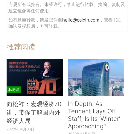
专属所有或持有。未经许可，禁止进行转载、摘编、复制及
建立镜像等任何使用。
如有意愿转载，请发邮件至
hello@caixin.com
，获得书面
确认及授权后，方可转载。
推荐阅读
私房课
In Depth: As
向松祚：宏观经济70
Tencent Lays Off
讲，带你了解国内外
Staff, Is Its ‘Winter’
经济大局
Approaching?
2022年04月06日
2022年04月01日