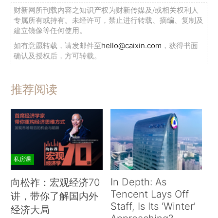
财新网所刊载内容之知识产权为财新传媒及/或相关权利人
专属所有或持有。未经许可，禁止进行转载、摘编、复制及
建立镜像等任何使用。
如有意愿转载，请发邮件至
hello@caixin.com
，获得书面
确认及授权后，方可转载。
推荐阅读
私房课
In Depth: As
向松祚：宏观经济70
Tencent Lays Off
讲，带你了解国内外
Staff, Is Its ‘Winter’
经济大局