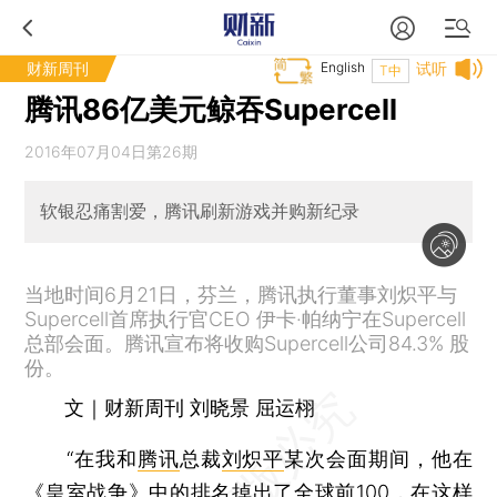
财新周刊
English
试听
T中
腾讯86亿美元鲸吞Supercell
2016年07月04日第26期
软银忍痛割爱，腾讯刷新游戏并购新纪录
当地时间6月21日，芬兰，腾讯执行董事刘炽平与
Supercell首席执行官CEO 伊卡·帕纳宁在Supercell
总部会面。腾讯宣布将收购Supercell公司84.3% 股
份。
文｜财新周刊 刘晓景 屈运栩
“在我和
腾讯
总裁
刘炽平
某次会面期间，他在
《皇室战争》中的排名掉出了全球前100，在这样