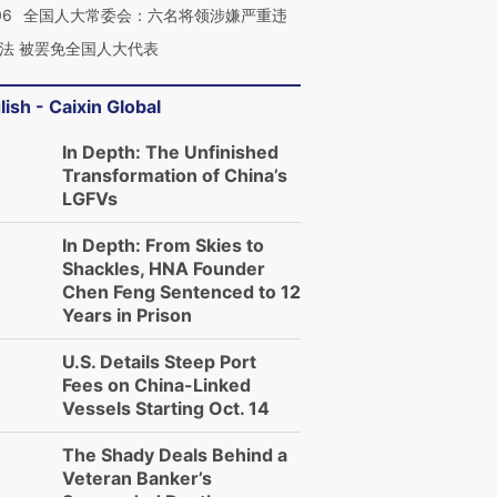
06
全国人大常委会：六名将领涉嫌严重违
法 被罢免全国人大代表
lish - Caixin Global
In Depth: The Unfinished
Transformation of China’s
LGFVs
In Depth: From Skies to
Shackles, HNA Founder
Chen Feng Sentenced to 12
Years in Prison
U.S. Details Steep Port
Fees on China-Linked
Vessels Starting Oct. 14
The Shady Deals Behind a
Veteran Banker’s