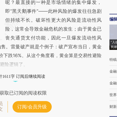
呢？最直接的一种是市场情绪的集中爆发，
即“黑天鹅事件”——此种风险的爆发往往急剧
编
但持续不长。破坏性更大的风险是流动性风
险，这常会导致金融危机的发生；由于黄金已
丧失通货支付功能，因此一旦爆发流动性风
“入
抛售。雷曼破产就是个例子：破产宣布当日，黄金
民潮
金价下跌16%。从这个角度看，黄金算是交易性避险
特稿
避险逻辑了。
金融
1611字 订阅后继续阅读
金融
获取已订阅的阅读权限
世界
员
订阅/会员升级
财新
文