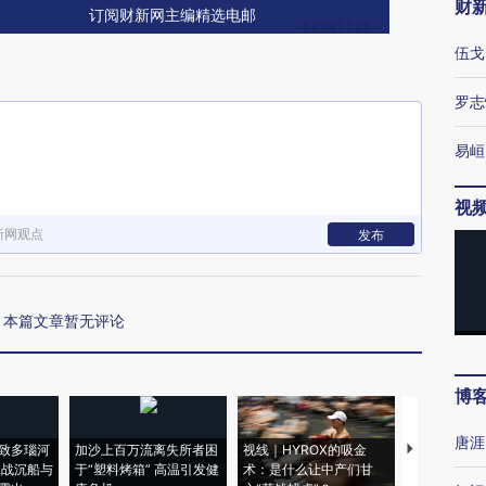
财
订阅财新网主编精选电邮
伍戈
罗志
易峘
视
新网观点
发布
本篇文章暂无评论
博
唐涯
致多瑙河
加沙上百万流离失所者困
视线｜HYROX的吸金
马航飞行员
二战沉船与
于“塑料烤箱” 高温引发健
术：是什么让中产们甘
粒摇头丸 尿