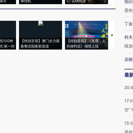
露出
康危机
心“花钱找虐”？
毒品
知识
受伤
丁金
【推广】走
村夫
找100种
【特别呈现】澳门全力探
【特别呈现】《东莞，人
会，让数智科
续加
式·第一对
索葡语国家新渠道
间便利店》倾情上线
业
吴晓
最
20:
17:
空”
15:
资超