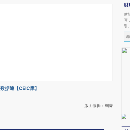
财
财
写
引
数据通【CEIC库】
版面编辑：刘潇