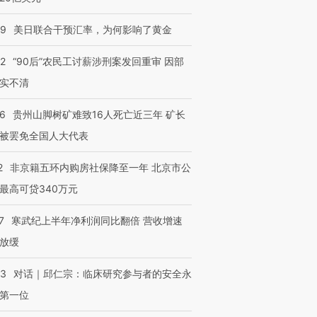
09
美日联合干预汇率，为何影响了黄金
32
“90后”农民工讨薪涉刑案发回重审 因部
实不清
36
贵州山脚树矿难致16人死亡近三年 矿长
被罢免全国人大代表
2
非京籍五环内购房社保降至一年 北京市公
最高可贷340万元
7
寒武纪上半年净利润同比翻倍 营收增速
放缓
53
对话｜邱仁宗：临床研究参与者的安全永
第一位