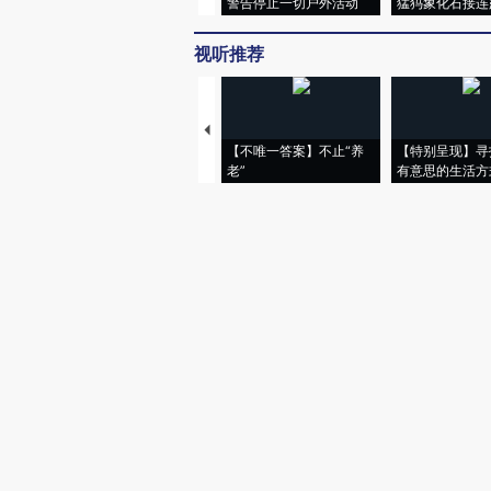
警告停止一切户外活动
猛犸象化石接连
视听推荐
【不唯一答案】不止“养
【特别呈现】寻
老”
有意思的生活方