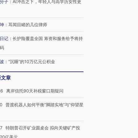
育部长拱下台
飞地休达
13人遇难
分子
：
AI冲击之下，年轻人与高学历女性更
坤
：
耳闻目睹的几位律师
进第四届链博
【商旅对话】华住集团
日记
：
长护险覆盖全国 筹资和服务给予将持
技“链”接产
【特别呈现】寻找100种
CFO：不靠规模取胜，华
【特别呈
码
有意思的生活方式·第三对
住三大增长引擎是什么？
有意思的
波
：
“沉睡”的10万亿元公积金
新文章
46
离岸信托90天补税窗口期疑问
00
普渡机器人如何平衡“脚踏实地”与“仰望星
？
57
特朗普召开矿业圆桌会 拟向关键矿产投
20亿美元