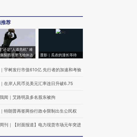
辑推荐
侵”还是“人道危机” 难
撕裂西班牙飞地休达
显影｜瓜农的漫长等待
｜
宇树发行市值610亿 先行者的加速和考验
｜
在岸人民币兑美元汇率连日升破6.75
我闻
｜
艾路明及多名股东被拘
｜
特朗普再签两份行政令限制出生公民权
周刊
｜
【封面报道】电力现货市场元年突进