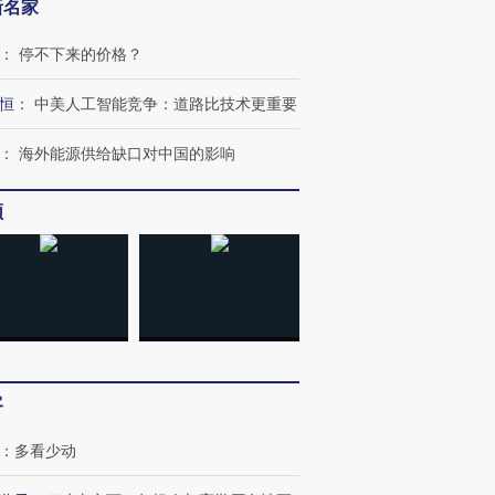
新名家
：
停不下来的价格？
恒
：
中美人工智能竞争：道路比技术更重要
：
海外能源供给缺口对中国的影响
频
客
：
多看少动
跨国走私7万
视线｜被称为“蟑螂”的印
视线｜“入侵”还是“人道危
检体内含3种
度Z世代 用街头抗争将教
机”？难民潮撕裂西班牙
秘鲁纳斯