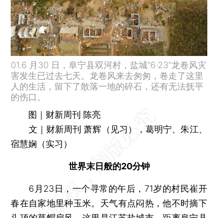
01.6 月30 日，阜宁县双河村，盐城“6·23”龙卷风灾
害发生已过去七天。龙卷风来去匆匆，卷走了这里
人的生活，留下了散落一地的碎石，还有无法抚平
的伤口。
图｜财新周刊 陈亮
文｜财新周刊 萧辉（见习），葛明宁、朱江、
宿慧娴（实习）
世界末日般的20分钟
6月23日，一个寻常的午后，71岁的村民崔开
春在自家地里种玉米。天气有点闷热，他不时摘下
头顶的草帽扇风。这里是江苏盐城市，距离阜宁县