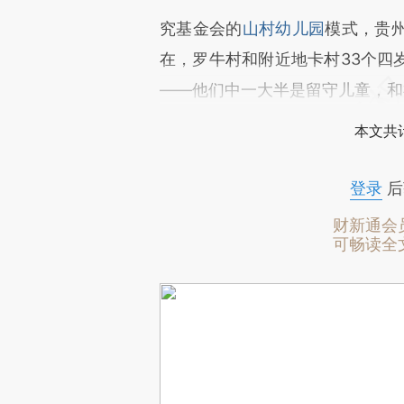
究基金会的
山村幼儿园
模式，贵
在，罗牛村和附近地卡村33个四
——他们中一大半是留守儿童，和
本文共计
登录
后
财新通会
可畅读全