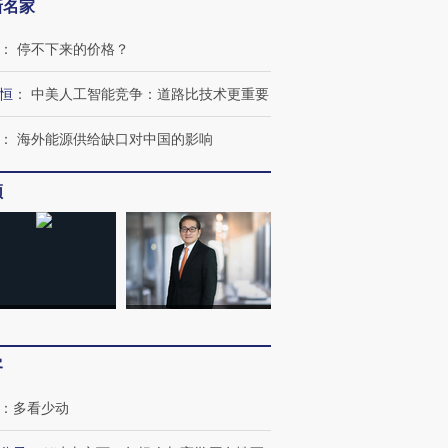
新名家
：
停不下来的价格？
恒
：
中美人工智能竞争：道路比技术更重要
：
海外能源供给缺口对中国的影响
频
客
：
多看少动