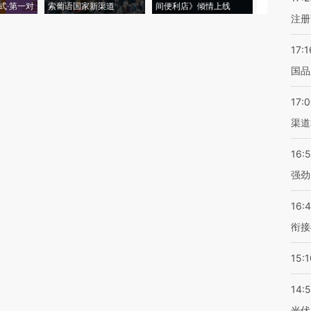
式·第一对
索葡语国家新渠道
间便利店》倾情上线
业
注册
17:1
国品
17:
渠道
16:
强劲
16:
衔接
15:1
14:
光伏