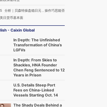
05
分析｜贝森特操盘稳日元，操作巧思能否
美日货币基本面
lish - Caixin Global
In Depth: The Unfinished
Transformation of China’s
LGFVs
In Depth: From Skies to
Shackles, HNA Founder
Chen Feng Sentenced to 12
Years in Prison
U.S. Details Steep Port
Fees on China-Linked
Vessels Starting Oct. 14
The Shady Deals Behind a