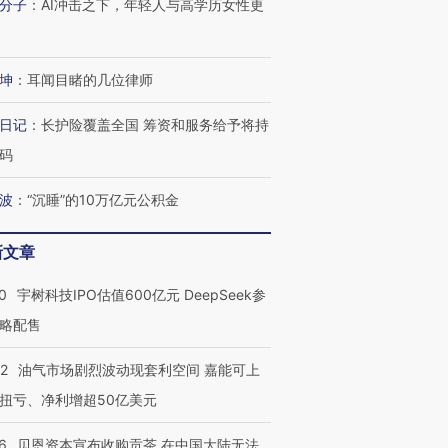
分子
：
AI冲击之下，年轻人与高学历女性更
坤
：
耳闻目睹的几位律师
日记
：
长护险覆盖全国 筹资和服务给予将持
码
波
：
“沉睡”的10万亿元公积金
新文章
OX的吸金
马航飞行员跨国走私7万
视线｜被称为“蟑螂”的印
让中产们甘
粒摇头丸 尿检体内含3种
度Z世代 用街头抗争将教
秘鲁纳斯
0
宇树科技IPO估值600亿元 DeepSeek参
”？
毒品
育部长拱下台
13人遇难
略配售
22
油气市场剧烈波动现套利空间 嘉能可上
扭亏、净利增超50亿美元
进第四届链博
【商旅对话】华住集团
技“链”接产
【特别呈现】寻找100种
CFO：不靠规模取胜，华
【特别呈
6
贝恩资本宣布收购贡茶 在中国大陆无法