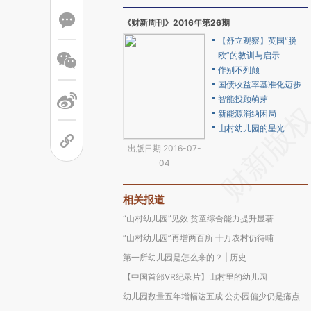
《财新周刊》2016年第26期
【舒立观察】英国“脱
欧”的教训与启示
作别不列颠
国债收益率基准化迈步
智能投顾萌芽
新能源消纳困局
山村幼儿园的星光
出版日期 2016-07-
04
相关报道
“山村幼儿园”见效 贫童综合能力提升显著
“山村幼儿园”再增两百所 十万农村仍待哺
第一所幼儿园是怎么来的？ | 历史
【中国首部VR纪录片】山村里的幼儿园
幼儿园数量五年增幅达五成 公办园偏少仍是痛点