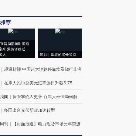
辑推荐
宜昌局部短时降雨
8毫米 紧急转移近
00人
显影｜瓜农的漫长等待
｜
规避封锁 中国超大油轮停靠埃及绕行非洲
｜
在岸人民币兑美元汇率连日升破6.75
我闻
｜
资管掌舵人更替 百年人寿僵局何解
｜
多国出台光伏新政加速转型
周刊
｜
【封面报道】电力现货市场元年突进