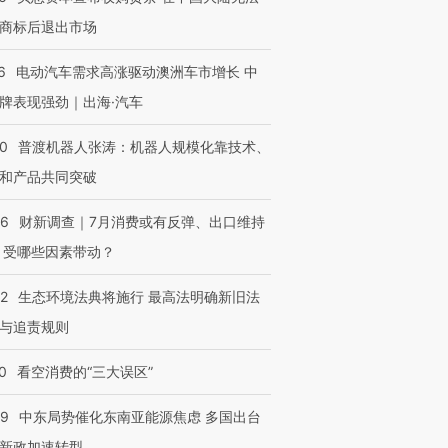
有意思的生活方式·第三对
住三大增长引擎是什么？
有意思的
商标后退出市场
6
电动汽车需求高涨驱动澳洲车市增长 中
牌表现强劲｜出海·汽车
00
普渡机器人张涛：机器人规模化靠技术、
和产品共同突破
56
财新调查｜7月消费或有反弹、出口维持
 受哪些因素带动？
42
生态环境法典将施行 最高法明确新旧法
与追责规则
0
看空消费的“三大误区”
59
中东局势催化东南亚能源焦虑 多国出台
新政加速转型