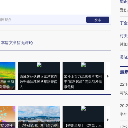
知识
受伤
新网观点
发布
丁金
村夫
本篇文章暂无评论
续加
吴晓
最
西班牙休达进入紧急状态
加沙上百万流离失所者困
视线｜HYR
纪录 当局
数千非法移民从摩洛哥闯
于“塑料烤箱” 高温引发健
术：是什么
22:1
外活动
入
康危机
心“花钱找虐
与战
20:
半年
【推广】走
找100种
【特别呈现】澳门全力探
【特别呈现】《东莞，人
会，让数智科
17:2