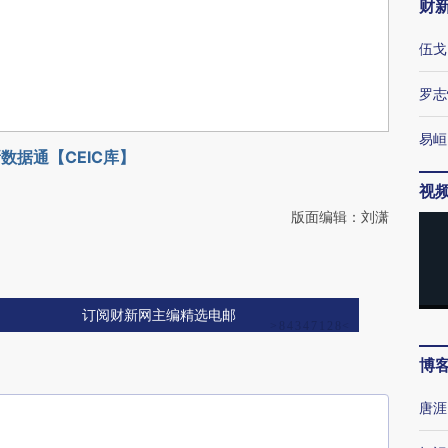
财
伍戈
罗志
易峘
数据通【CEIC库】
视
版面编辑：刘潇
订阅财新网主编精选电邮
博
唐涯