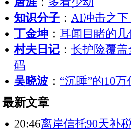
唐涯
：
多看少动
知识分子
：
AI冲击之
丁金坤
：
耳闻目睹的几
村夫日记
：
长护险覆盖
码
吴晓波
：
“沉睡”的10
最新文章
20:46
离岸信托90天补