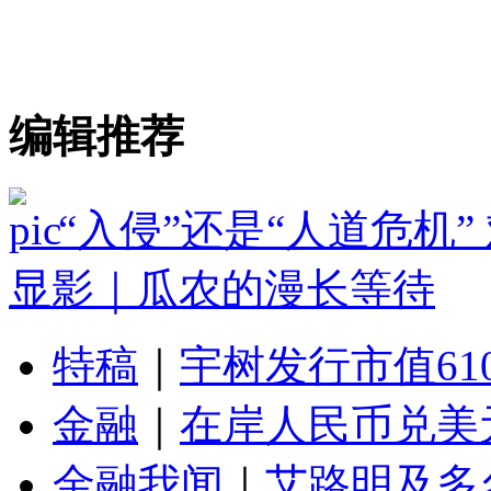
编辑推荐
“入侵”还是“人道危机
显影｜瓜农的漫长等待
特稿
｜
宇树发行市值61
金融
｜
在岸人民币兑美元
金融我闻
｜
艾路明及多