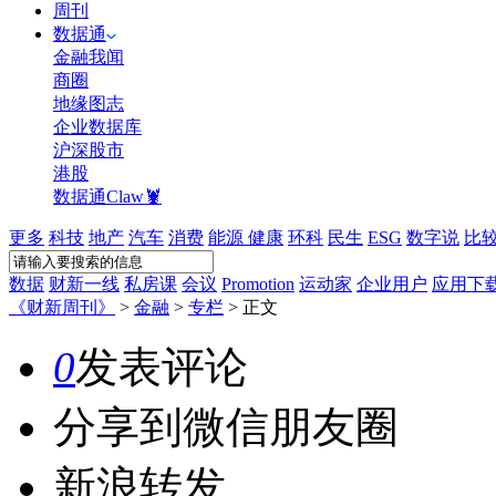
周刊
数据通
金融我闻
商圈
地缘图志
企业数据库
沪深股市
港股
数据通Claw🦞
更多
科技
地产
汽车
消费
能源
健康
环科
民生
ESG
数字说
比
数据
财新一线
私房课
会议
Promotion
运动家
企业用户
应用下
《财新周刊》
>
金融
>
专栏
>
正文
0
发表评论
分享到微信朋友圈
新浪转发