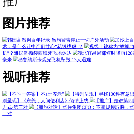
推广
图片推荐
韩国高温创百年纪录 当局警告停止一切户外活动
加沙上百
术：是什么让中产们甘心“花钱找虐”？
视线｜被称为“蟑螂”
机”？难民潮撕裂西班牙飞地休达
湖北宜昌局部短时降雨128毫
毫米
秘鲁纳斯卡观光飞机坠毁 13人遇难
视听推荐
【不唯一答案】不止“养老”
【特别呈现】寻找100种有意
别呈现】《东莞，人间便利店》倾情上线
【推广】走进第四
方式·第三对
【商旅对话】华住集团CFO：不靠规模取胜，
二对