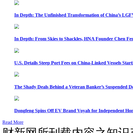
In Depth: The Unfinished Transformation of China’s LGF
In Depth: From Skies to Shackles, HNA Founder Chen Feng
U.S. Details Steep Port Fees on China-Linked Vessels Start
The Shady Deals Behind a Veteran Banker’s Suspended D
Dongfeng Spins Off EV Brand Voyah for Independent Hon
Read More
财新网所刊载内容之知识