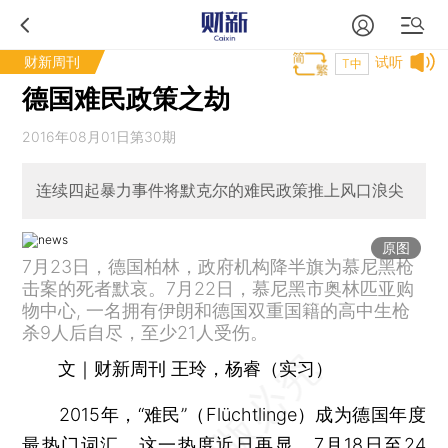
财新周刊
试听
T中
德国难民政策之劫
2016年08月01日第30期
连续四起暴力事件将默克尔的难民政策推上风口浪尖
原图
7月23日，德国柏林，政府机构降半旗为慕尼黑枪
击案的死者默哀。7月22日，慕尼黑市奥林匹亚购
物中心, 一名拥有伊朗和德国双重国籍的高中生枪
杀9人后自尽，至少21人受伤。
文｜财新周刊 王玲，杨睿（实习）
2015年，“难民”（Flüchtlinge）成为德国年度
最热门词汇，这一热度近日再显。7月18日至24