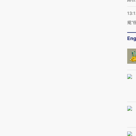
13:1
规”
Eng