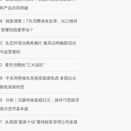
和产品共同突破
56
财新调查｜7月消费或有反弹、出口维持
 受哪些因素带动？
42
生态环境法典将施行 最高法明确新旧法
与追责规则
0
看空消费的“三大误区”
59
中东局势催化东南亚能源焦虑 多国出台
新政加速转型
05
分析｜贝森特操盘稳日元，操作巧思能否
美日货币基本面
1
从美国“最新十佳”看纯财富管理公司发展