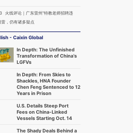
3
火线评论｜广东雷州“特教老师招聘违
很雷，仍有诸多疑点
lish - Caixin Global
In Depth: The Unfinished
Transformation of China’s
LGFVs
In Depth: From Skies to
Shackles, HNA Founder
Chen Feng Sentenced to 12
Years in Prison
U.S. Details Steep Port
Fees on China-Linked
Vessels Starting Oct. 14
The Shady Deals Behind a