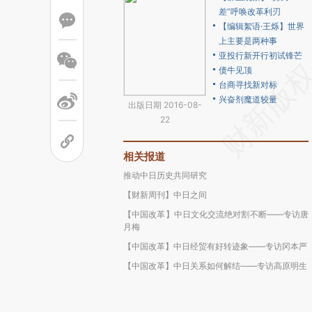
差”呼唤改革利刃
【编辑絮语·王烁】世界
上主要是两种事
亚投行新开行初试锋芒
债牛见顶
台商寻找新对标
兴奋剂魔道较量
出版日期 2016-08-
22
相关报道
推动中日历史共同研究
【财新周刊】中日之间
【中国改革】中日文化交流绝对割不断——专访唐
月梅
【中国改革】中日经贸有好转迹象——专访冈本严
【中国改革】中日关系如何解结——专访高原明生