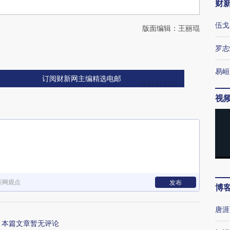
财
伍戈
版面编辑：王丽琨
罗志
易峘
订阅财新网主编精选电邮
视
新网观点
发布
博
唐涯
本篇文章暂无评论