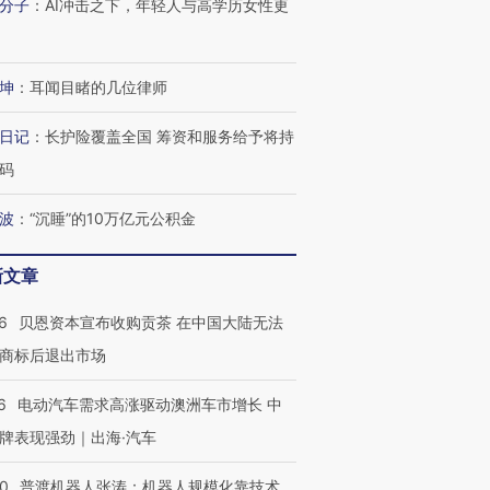
分子
：
AI冲击之下，年轻人与高学历女性更
坤
：
耳闻目睹的几位律师
跨国走私7万
视线｜HYROX的吸金
视线｜被
检体内含3种
日记
：
长护险覆盖全国 筹资和服务给予将持
术：是什么让中产们甘
泽连斯基密集出访美英 索
度Z世代
心“花钱找虐”？
要防空导弹“救急”
育部长拱
码
波
：
“沉睡”的10万亿元公积金
新文章
进第四届链博
【商旅对话】华住集团
技“链”接产
【特别呈现】寻找100种
CFO：不靠规模取胜，华
【特别呈
6
贝恩资本宣布收购贡茶 在中国大陆无法
有意思的生活方式·第三对
住三大增长引擎是什么？
有意思的
商标后退出市场
6
电动汽车需求高涨驱动澳洲车市增长 中
牌表现强劲｜出海·汽车
00
普渡机器人张涛：机器人规模化靠技术、