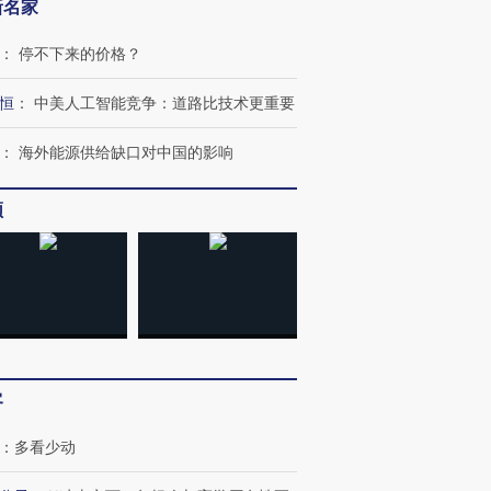
新名家
：
停不下来的价格？
恒
：
中美人工智能竞争：道路比技术更重要
：
海外能源供给缺口对中国的影响
频
客
：
多看少动