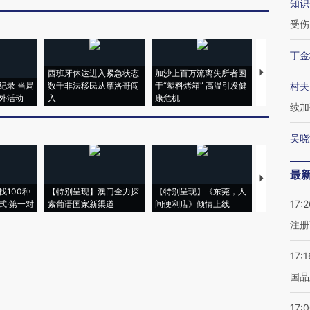
知识
受伤
丁金
西班牙休达进入紧急状态
加沙上百万流离失所者困
马航飞行员
纪录 当局
数千非法移民从摩洛哥闯
于“塑料烤箱” 高温引发健
粒摇头丸 尿
村夫
外活动
入
康危机
毒品
续加
吴晓
最
【推广】走
找100种
【特别呈现】澳门全力探
【特别呈现】《东莞，人
会，让数智科
17:2
式·第一对
索葡语国家新渠道
间便利店》倾情上线
业
注册
17:1
国品
17: