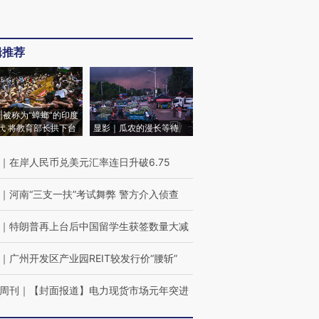
辑推荐
|被称为“蟑螂”的印度
代 将教育部长拱下台
显影｜瓜农的漫长等待
｜
在岸人民币兑美元汇率连日升破6.75
｜
河南“三支一扶”考试舞弊 警方介入侦查
｜
特朗普再上台后中国留学生获签数量大减
｜
广州开发区产业园REIT较发行价“腰斩”
周刊
｜
【封面报道】电力现货市场元年突进