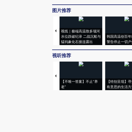
图片推荐
视线｜极端高温致多瑙河
水位跌破纪录 二战沉船与
韩国高温创百年
猛犸象化石接连露出
警告停止一切户
视听推荐
【不唯一答案】不止“养
【特别呈现】寻
老”
有意思的生活方