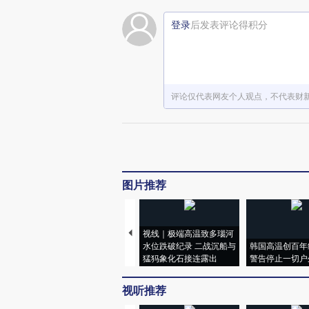
登录
后发表评论得积分
评论仅代表网友个人观点，不代表财
图片推荐
视线｜极端高温致多瑙河
水位跌破纪录 二战沉船与
韩国高温创百年
猛犸象化石接连露出
警告停止一切户
视听推荐