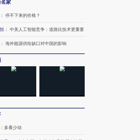
新名家
：
停不下来的价格？
恒
：
中美人工智能竞争：道路比技术更重要
：
海外能源供给缺口对中国的影响
频
跨国走私7万
视线｜被称为“蟑螂”的印
视线｜“入侵”还是“人道危
检体内含3种
度Z世代 用街头抗争将教
机”？难民潮撕裂西班牙
秘鲁纳斯
客
育部长拱下台
飞地休达
13人遇难
：
多看少动