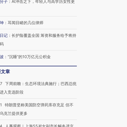
分子
：
AI冲击之下，年轻人与高学历女性更
进第四届链博
【商旅对话】华住集团
技“链”接产
【特别呈现】寻找100种
CFO：不靠规模取胜，华
【特别呈
坤
：
耳闻目睹的几位律师
有意思的生活方式·第三对
住三大增长引擎是什么？
有意思的
日记
：
长护险覆盖全国 筹资和服务给予将持
码
波
：
“沉睡”的10万亿元公积金
新文章
07
下周前瞻：生态环境法典施行；巴西总统
进入竞选阶段
1
特朗普坚称美国防空弹药库存充足 但不
乌克兰提供更多
24
人事观察｜上海55岁女副市长解冬进京