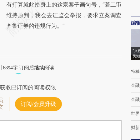
有打算就此给身上的这宗案子画句号，“若二审
维持原判，我会去证监会举报，要求立案调查
编
齐鲁证券的违规行为。”
“入
民潮
6894字 订阅后继续阅读
特稿
金融
获取已订阅的阅读权限
金融
员
订阅/会员升级
文
世界
财新