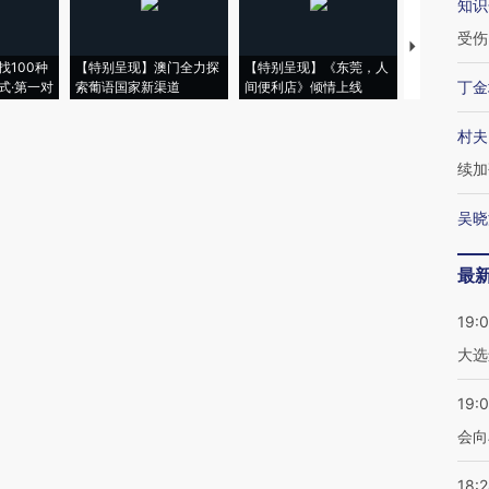
知识
受伤
【推广】走
找100种
【特别呈现】澳门全力探
【特别呈现】《东莞，人
会，让数智科
丁金
式·第一对
索葡语国家新渠道
间便利店》倾情上线
业
村夫
续加
吴晓
最
19:
大选
19:0
会向
18: