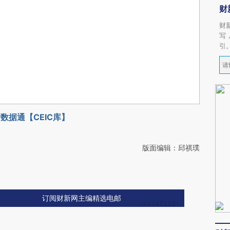
财
财
写
引
数据通【CEIC库】
版面编辑：邱祺璞
订阅财新网主编精选电邮