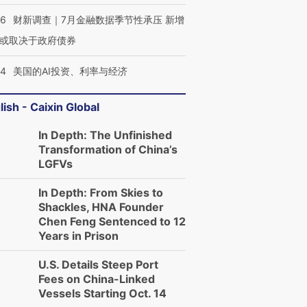
46
财新调查｜7月金融数据季节性承压 新增
或取决于政府债券
44
美国的AI投资、利率与经济
lish - Caixin Global
In Depth: The Unfinished
Transformation of China’s
LGFVs
In Depth: From Skies to
Shackles, HNA Founder
Chen Feng Sentenced to 12
Years in Prison
U.S. Details Steep Port
Fees on China-Linked
Vessels Starting Oct. 14