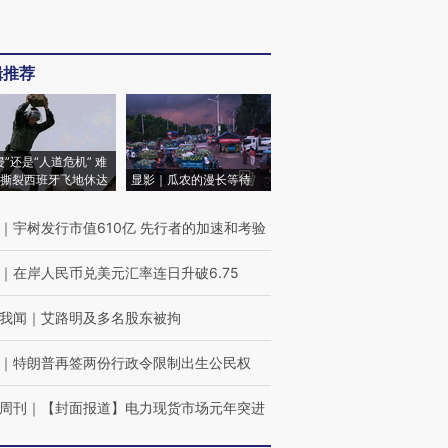
辑推荐
侵”还是“人道危机” 难
撕裂西班牙飞地休达
显影｜瓜农的漫长等待
｜
宇树发行市值610亿 先行者的加速和考验
｜
在岸人民币兑美元汇率连日升破6.75
我闻
｜
艾路明及多名股东被拘
｜
特朗普再签两份行政令限制出生公民权
周刊
｜
【封面报道】电力现货市场元年突进