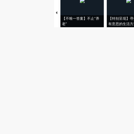
【不唯一答案】不止“养
【特别呈现】寻
老”
有意思的生活方