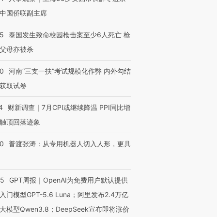
中国侨联副主席
45
泰国发生致命校园枪击案至少6人死亡 枪
父母亦被杀
40
河南“三支一扶”考试规模化作弊 内外勾结
获取试卷
4
财新调查｜7月CPI或继续降温 PPI同比增
触顶回落迹象
00
普渡张涛：从专用机器人切入人形，更具
55
GPT周报｜OpenAI为免费用户默认提供
入门模型GPT-5.6 Luna；阿里发布2.4万亿
大模型Qwen3.8；DeepSeek宣布即将涨价