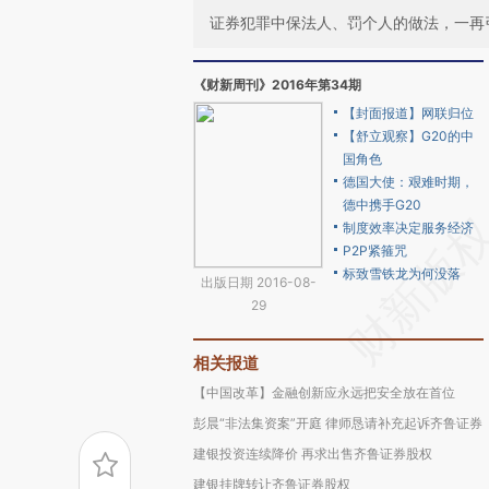
证券犯罪中保法人、罚个人的做法，一再
《财新周刊》2016年第34期
【封面报道】网联归位
【舒立观察】G20的中
国角色
德国大使：艰难时期，
德中携手G20
制度效率决定服务经济
P2P紧箍咒
标致雪铁龙为何没落
出版日期 2016-08-
29
相关报道
【中国改革】金融创新应永远把安全放在首位
彭晨“非法集资案”开庭 律师恳请补充起诉齐鲁证券
建银投资连续降价 再求出售齐鲁证券股权
建银挂牌转让齐鲁证券股权