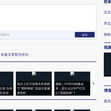
财
伍戈
罗志
易峘
新网观点
发布
视
本篇文章暂无评论
加沙上百万流离失所者困
视线｜HYROX的吸金
马航飞行员
纪录 当局
于“塑料烤箱” 高温引发健
术：是什么让中产们甘
粒摇头丸 尿
博
外活动
康危机
心“花钱找虐”？
毒品
唐涯