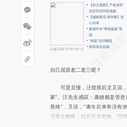
【舒立观察】产权保护
决定经济转型成败
【编辑絮语·凌华薇】信
心何来
换届年向“带病提拔”宣
战
“倒卖”QDII额度
闽系房企凶猛
出版日期 2016-09-12
自己屈居老二老三呢？
可是且慢，汪曾祺后文又说，没
家”。汪先生感叹：康姚都是管意
悬殊”，又说，“康生后来有没有
话常会赖账，姑且不去管他。”说