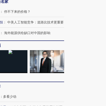
新名家
：
停不下来的价格？
恒
：
中美人工智能竞争：道路比技术更重要
：
海外能源供给缺口对中国的影响
频
客
：
多看少动