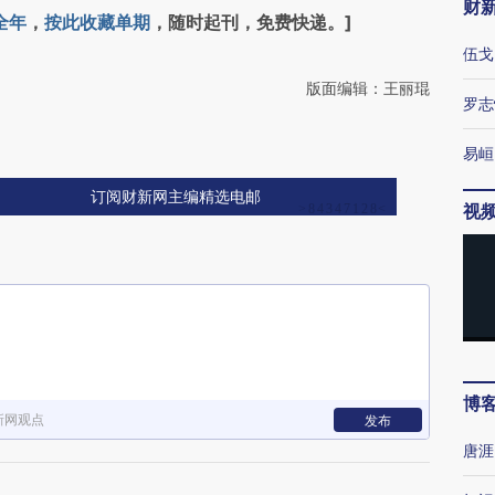
财
全年
，
按此收藏单期
，随时起刊，免费快递。]
伍戈
版面编辑：王丽琨
罗志
易峘
订阅财新网主编精选电邮
视
博
新网观点
发布
唐涯