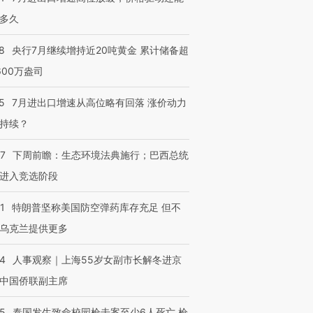
多久
8
央行7月继续增持近20吨黄金 累计储备超
600万盎司
5
7月进出口增速从高位略有回落 涨价动力
持续？
07
下周前瞻：生态环境法典施行；巴西总统
进入竞选阶段
1
特朗普坚称美国防空弹药库存充足 但不
乌克兰提供更多
24
人事观察｜上海55岁女副市长解冬进京
中国侨联副主席
45
泰国发生致命校园枪击案至少6人死亡 枪