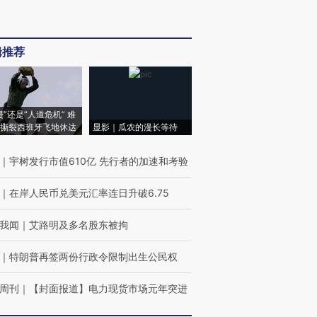
辑推荐
侵”还是“人道危机” 难
撕裂西班牙飞地休达
显影｜瓜农的漫长等待
｜
宇树发行市值610亿 先行者的加速和考验
｜
在岸人民币兑美元汇率连日升破6.75
我闻
｜
艾路明及多名股东被拘
｜
特朗普再签两份行政令限制出生公民权
周刊
｜
【封面报道】电力现货市场元年突进