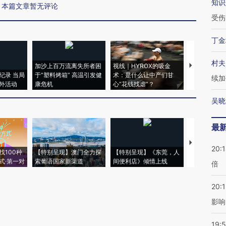
知识
本篇文章暂无评论
受伤
丁金
村夫
加沙上百万流离失所者困
视线｜HYROX的吸金
马航飞行员
纪录 当局
于“塑料烤箱” 高温引发健
术：是什么让中产们甘
粒摇头丸 尿
续加
外活动
康危机
心“花钱找虐”？
毒品
吴晓
最
【推广】走
20:
找100种
【特别呈现】澳门全力探
【特别呈现】《东莞，人
会，让数智科
式·第一对
索葡语国家新渠道
间便利店》倾情上线
业
倍
20:1
影响
19:5