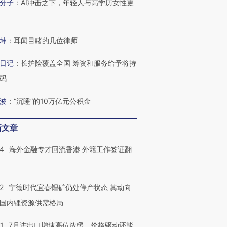
分子
：
AI冲击之下，年轻人与高学历女性更
坤
：
耳闻目睹的几位律师
日记
：
长护险覆盖全国 筹资和服务给予将持
跨国走私7万
视线｜被称为“蟑螂”的印
视线｜“入侵”还是“人道危
检体内含3种
度Z世代 用街头抗争将教
机”？难民潮撕裂西班牙
秘鲁纳斯
码
育部长拱下台
飞地休达
13人遇难
波
：
“沉睡”的10万亿元公积金
新文章
进第四届链博
【商旅对话】华住集团
14
海外金融专才回流香港 外籍工作签证翻
技“链”接产
【特别呈现】寻找100种
CFO：不靠规模取胜，华
【特别呈
有意思的生活方式·第三对
住三大增长引擎是什么？
有意思的
2
宁德时代宜春锂矿仍处停产状态 其动向
国内锂资源供需格局
1
7月进出口增速高位放缓，价格驱动还能