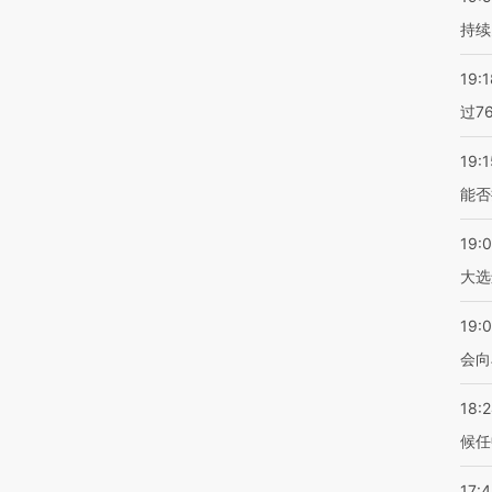
持续
19:1
过7
19:1
能否
19:
大选
19:0
会向
18:
候任
17: