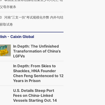
父母亦被杀
40
河南“三支一扶”考试规模化作弊 内外勾结
获取试卷
lish - Caixin Global
In Depth: The Unfinished
Transformation of China’s
LGFVs
In Depth: From Skies to
Shackles, HNA Founder
Chen Feng Sentenced to 12
Years in Prison
U.S. Details Steep Port
Fees on China-Linked
Vessels Starting Oct. 14