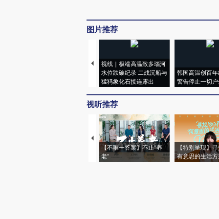
图片推荐
视线｜极端高温致多瑙河
水位跌破纪录 二战沉船与
韩国高温创百年
猛犸象化石接连露出
警告停止一切户
视听推荐
【不唯一答案】不止“养
【特别呈现】寻
老”
有意思的生活方