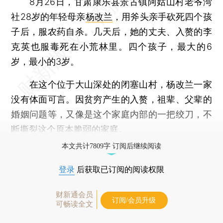
8月26日，甘肃康乐县景古镇阿姑山村老爷湾
社28岁的年轻母亲
杨改兰
，用斧头亲手砍死四个孩
子后，服农药自杀。几天后，她的丈夫、入赘的李
克英也服毒死在小荒林里。四个孩子，最大的6
岁，最小的3岁。
在这个位于大山深处的闭塞山村，杨改兰一家
没有体面可言。因贫穷产生的入赘，祖辈、父辈的
婚姻问题等，又像是这个家庭内部的一把绞刀，不
断撕裂这个原本脆弱的家庭。
本文共计7809字 订阅后继续阅读
登录
后获取已订阅的阅读权限
财新通会员
订阅/会员升级
可畅读全文