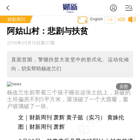
财新周刊
English
试听
T中
阿姑山村：悲剧与扶贫
2016年09月19日第37期
直面贫困，警惕扶贫大攻坚中的形式化、运动化倾
向，切实帮助杨改兰们
原图
杨改兰生前带着三个孩子睡在这张土炕上，衰破的
土坯偏房不到5平方米，屋顶破了一个大窟窿，窗
户玻璃破了一块。
文｜财新周刊 萧辉 黄子懿（实习） 黄姝伦
图｜财新周刊 萧辉