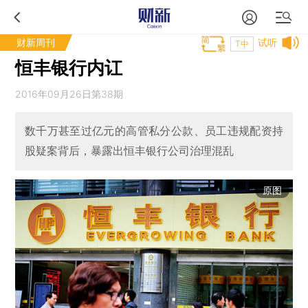
财新周刊
试听
T中
恒丰银行内讧
2016年09月26日第38期
数千万甚至过亿元的高管私分公款、员工违规配资持
股疑案背后，暴露出恒丰银行公司治理混乱
原图