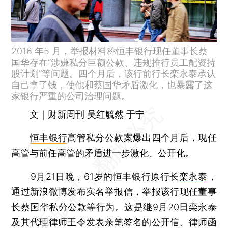
2016 年5 月，举报材料称恒丰银行现任董事长蔡
国华存在“涉嫌私分巨额公款、违规推行员工配资持
股计划”等问题。四个月后，该行前行长栾永泰承认
自己拿了钱，使他和蔡国华矛盾激化，也暴露了这
家银行严重的公司治理问题。
文｜财新周刊 吴红毓然 于宁
恒丰银行
高管私分公款案爆出四个月后，现任
高管与前任高管的矛盾进一步激化、公开化。
9月21日晚，61岁的恒丰银行原行长
栾永泰
，
通过新浪微博发布实名举报信，举报该行现任董事
长蔡国华私分公款等行为。这是继9月20日栾永泰
及其代理律师王令发表亲笔签名的公开信、律师函