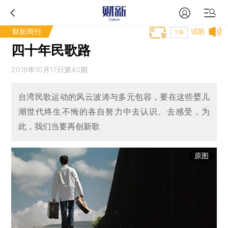
财新周刊
试听
T中
四十年民歌路
2016年10月17日第40期
台湾民歌运动的风云波涛与多元包容，要在这些婴儿
潮世代终生不悔的各自努力中去认识、去感受，为
此，我们当要再创新歌
原图