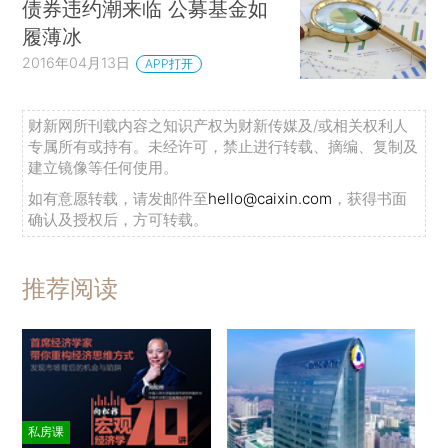
债券违约潮来临 公募基金如
履薄冰
2016年04月13日
APP打开
财新网所刊载内容之知识产权为财新传媒及/或相关权利人
专属所有或持有。未经许可，禁止进行转载、摘编、复制及
建立镜像等任何使用。
如有意愿转载，请发邮件至
hello@caixin.com
，获得书面
确认及授权后，方可转载。
推荐阅读
私房课