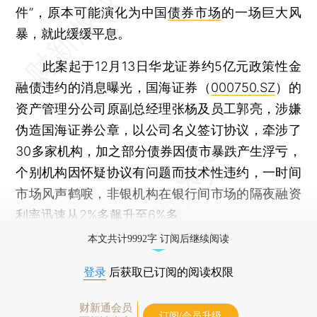
件”，原本可能演化为中国
债券市场
的一场巨大风
暴，就此缓缓平息。
此案起于12月13日华龙证券约5亿元政策性金
融债违约的消息曝光，国海证券（
000750.SZ
）的
资产管理分公司原副总经理张杨及员工郭亮，涉嫌
伪造国海证券公章，以公司名义签订协议，牵涉了
30多家机构，加之部分债券因债市暴跌产生浮亏，
个别机构因怀疑协议有问题而技术性违约，一时间
市场风声鹤唳，非银机构在银行间市场的隔夜融资
利率迅速从2%多飙升至6%多。
本文共计9992字 订阅后继续阅读
登录
后获取已订阅的阅读权限
财新通会员
订阅/会员升级