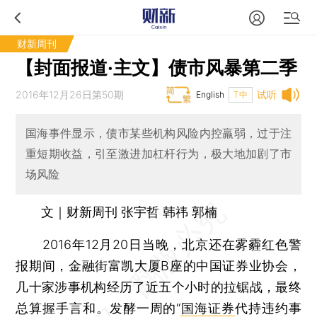
财新周刊
【封面报道·主文】债市风暴第二季
2016年12月26日第50期
试听
English
T中
国海事件显示，债市某些机构风险内控羸弱，过于注
重短期收益，引至激进加杠杆行为，极大地加剧了市
场风险
文｜财新周刊 张宇哲 韩祎 郭楠
2016年12月20日当晚，北京还在雾霾红色警
报期间，金融街富凯大厦B座的中国证券业协会，
几十家涉事机构经历了近五个小时的拉锯战，最终
总算握手言和。发酵一周的“
国海证券
代持违约事