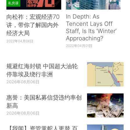
私房课
In Depth: As
向松祚：宏观经济70
Tencent Lays Off
讲，带你了解国内外
Staff, Is Its ‘Winter’
经济大局
Approaching?
2022年04月06日
2022年04月01日
规避红海封锁 中国超大油轮
停靠埃及绕行非洲
2026年08月06日
惠誉：美国私募信贷违约率创
新高
2026年08月06日
【我闻】资管掌舵人更替 百