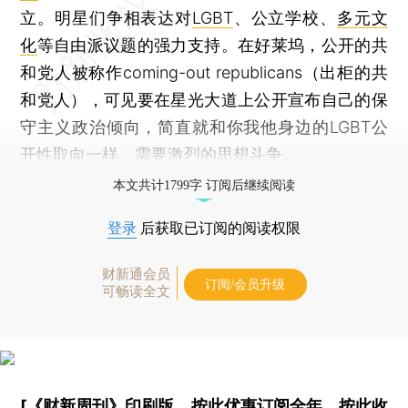
立。明星们争相表达对
LGBT
、公立学校、
多元文
化
等自由派议题的强力支持。在好莱坞，公开的共
和党人被称作coming-out republicans（出柜的共
和党人），可见要在星光大道上公开宣布自己的保
守主义政治倾向，简直就和你我他身边的LGBT公
开性取向一样，需要激烈的思想斗争。
本文共计1799字 订阅后继续阅读
登录
后获取已订阅的阅读权限
财新通会员
订阅/会员升级
可畅读全文
[《财新周刊》印刷版，
按此优惠订阅全年
，
按此收