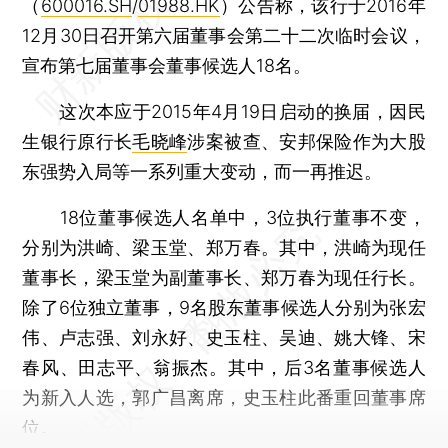
（
600016.SH
/
01988.HK
）公告称，该行于2016年
12月30日召开第六届董事会第二十二次临时会议，
宣布第七届董事会董事候选人18名。
这次本应于2015年4月19日启动的换届，因民
生银行原行长
毛晓峰
涉案被查、安邦保险作为大股
东强势入局等一系列重大变动，而一再推迟。
18位董事候选人名单中，3位执行董事不变，
分别为洪崎、梁玉堂、郑万春。其中，洪崎为现任
董事长，梁玉堂为副董事长、郑万春为现任行长。
除了6位独立董事，9名股东董事候选人分别为张宏
伟、卢志强、刘永好、史玉柱、吴迪、姚大锋、宋
春风、田志平、翁振杰。其中，后3名董事候选人
为新入人选，郭广昌离席，史玉柱此番重回董事席
位。