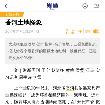
财新周刊
香河土地怪象
2017年01月23日第4期
试听
T中
大规模低价收地-运作指标-高价售地，三强集团以此
模式鲸吞京畿香河的巨额土地红利，以租代征、违规
开发亦相伴相生
文｜财新周刊 于宁 赵复多 黄荣 侯雯 汪苏 实
习记者 周宇诗 李雪
上个世纪90年代末，河北省
香河
县依靠家具产
业迅速崛起，成为环首都经济圈的一颗明珠。近年
来，随着环京楼市热潮持续高涨，在“大七环”的概