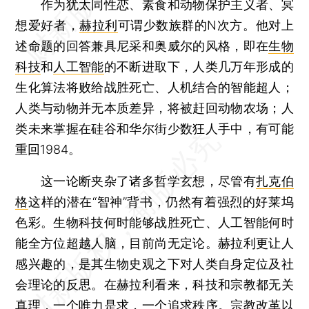
作为犹太同性恋、素食和动物保护主义者、冥
想爱好者，
赫拉利
可谓少数族群的N次方。他对上
述命题的回答兼具尼采和奥威尔的风格，即在
生物
科技
和
人工智能
的不断进取下，人类几万年形成的
生化算法将败给战胜死亡、人机结合的智能超人；
人类与动物并无本质差异，将被赶回动物农场；人
类未来掌握在硅谷和华尔街少数狂人手中，有可能
重回1984。
这一论断夹杂了诸多哲学玄想，尽管有
扎克伯
格
这样的潜在“智神”背书，仍然有着强烈的好莱坞
色彩。生物科技何时能够战胜死亡、人工智能何时
能全方位超越人脑，目前尚无定论。赫拉利更让人
感兴趣的，是其生物史观之下对人类自身定位及社
会理论的反思。在赫拉利看来，科技和宗教都无关
真理，一个唯力是求，一个追求秩序。宗教改革以