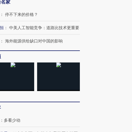
新名家
：
停不下来的价格？
恒
：
中美人工智能竞争：道路比技术更重要
：
海外能源供给缺口对中国的影响
频
客
：
多看少动