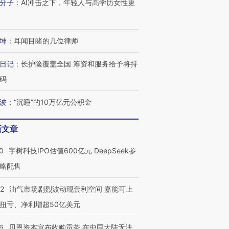
分子
：
AI冲击之下，年轻人与高学历女性更
坤
：
耳闻目睹的几位律师
日记
：
长护险覆盖全国 筹资和服务给予将持
码
波
：
“沉睡”的10万亿元公积金
新文章
0
宇树科技IPO估值600亿元 DeepSeek参
略配售
OX的吸金
马航飞行员跨国走私7万
视线｜被称为“蟑螂”的印
让中产们甘
粒摇头丸 尿检体内含3种
度Z世代 用街头抗争将教
秘鲁纳斯
22
油气市场剧烈波动现套利空间 嘉能可上
”？
毒品
育部长拱下台
13人遇难
扭亏、净利增超50亿美元
6
贝恩资本宣布收购贡茶 在中国大陆无法