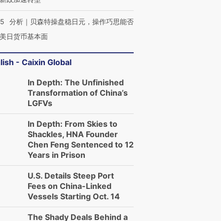
05
分析｜贝森特操盘稳日元，操作巧思能否
美日货币基本面
lish - Caixin Global
In Depth: The Unfinished
Transformation of China’s
LGFVs
In Depth: From Skies to
Shackles, HNA Founder
Chen Feng Sentenced to 12
Years in Prison
U.S. Details Steep Port
Fees on China-Linked
Vessels Starting Oct. 14
The Shady Deals Behind a