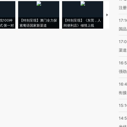
注册
【推广】走
17:1
找100种
【特别呈现】澳门全力探
【特别呈现】《东莞，人
会，让数智科
式·第一对
索葡语国家新渠道
间便利店》倾情上线
业
国品
17:
渠道
16:
强劲
16:
衔接
15:1
14:
光伏