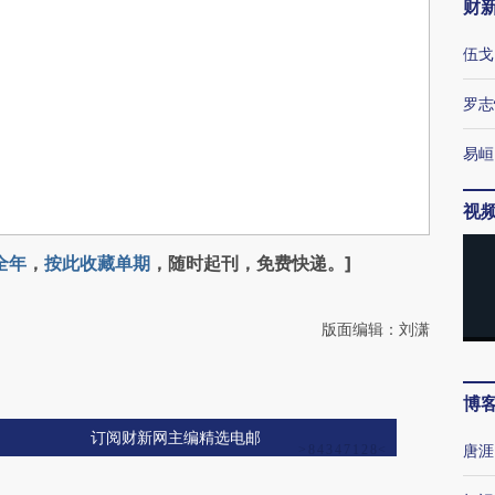
财
伍戈
罗志
易峘
视
全年
，
按此收藏单期
，随时起刊，免费快递。]
版面编辑：刘潇
博
订阅财新网主编精选电邮
唐涯