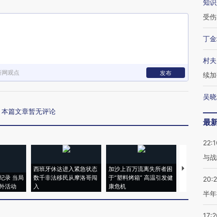
知识
受伤
丁金
村夫
新网观点
发布
续加
吴晓
本篇文章暂无评论
最
22:1
与战
西班牙休达进入紧急状态
加沙上百万流离失所者困
视线｜HYR
纪录 当局
数千非法移民从摩洛哥闯
于“塑料烤箱” 高温引发健
术：是什么
20:
外活动
入
康危机
心“花钱找虐
半年
17:2