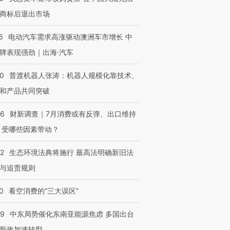
商标后退出市场
进第四届链博
【商旅对话】华住集团
6
电动汽车需求高涨驱动澳洲车市增长 中
技“链”接产
【特别呈现】寻找100种
CFO：不靠规模取胜，华
【特别呈
有意思的生活方式·第三对
住三大增长引擎是什么？
有意思的
牌表现强劲｜出海·汽车
00
普渡机器人张涛：机器人规模化靠技术、
和产品共同突破
56
财新调查｜7月消费或有反弹、出口维持
 受哪些因素带动？
42
生态环境法典将施行 最高法明确新旧法
与追责规则
0
看空消费的“三大误区”
59
中东局势催化东南亚能源焦虑 多国出台
新政加速转型