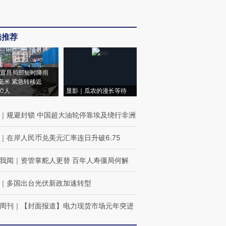
辑推荐
宜昌局部短时降雨
8毫米 紧急转移近
00人
显影｜瓜农的漫长等待
｜
规避封锁 中国超大油轮停靠埃及绕行非洲
｜
在岸人民币兑美元汇率连日升破6.75
我闻
｜
资管掌舵人更替 百年人寿僵局何解
｜
多国出台光伏新政加速转型
周刊
｜
【封面报道】电力现货市场元年突进