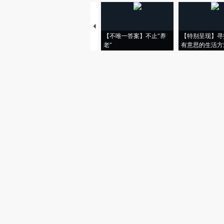
【不唯一答案】不止“养
【特别呈现】寻
老”
有意思的生活方