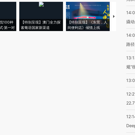
14:
【推广】走
撬动
找100种
【特别呈现】澳门全力探
【特别呈现】《东莞，人
会，让数智科
式·第一对
索葡语国家新渠道
间便利店》倾情上线
业
14:0
路径
13:1
规”
13:
12:2
22.
12:1
De