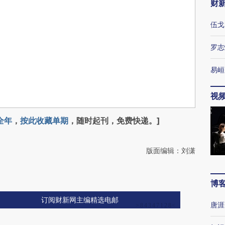
财
伍戈
罗志
易峘
视
全年
，
按此收藏单期
，随时起刊，免费快递。]
版面编辑：刘潇
博
订阅财新网主编精选电邮
唐涯