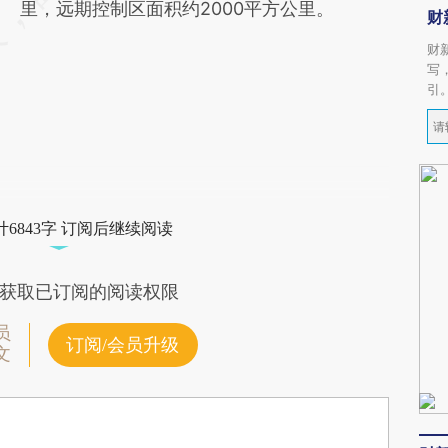
里，远期控制区面积约2000平方公里。
财
财
写
引
6843字 订阅后继续阅读
获取已订阅的阅读权限
员
订阅/会员升级
文