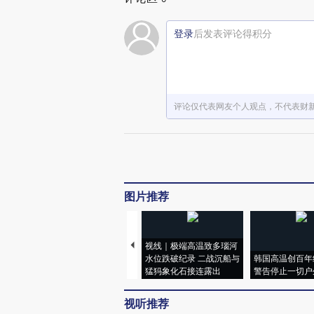
登录
后发表评论得积分
评论仅代表网友个人观点，不代表财
图片推荐
视线｜极端高温致多瑙河
水位跌破纪录 二战沉船与
韩国高温创百年
猛犸象化石接连露出
警告停止一切户
视听推荐