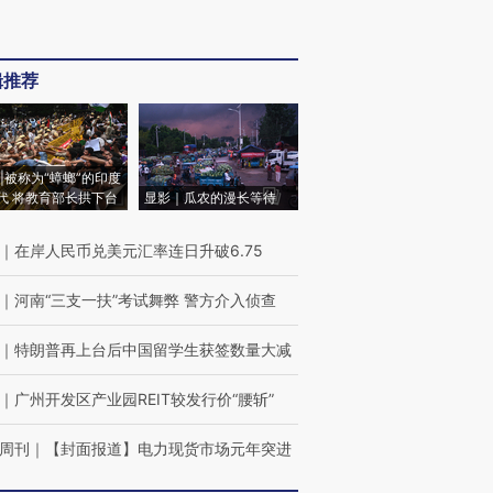
辑推荐
|被称为“蟑螂”的印度
代 将教育部长拱下台
显影｜瓜农的漫长等待
｜
在岸人民币兑美元汇率连日升破6.75
｜
河南“三支一扶”考试舞弊 警方介入侦查
｜
特朗普再上台后中国留学生获签数量大减
｜
广州开发区产业园REIT较发行价“腰斩”
周刊
｜
【封面报道】电力现货市场元年突进