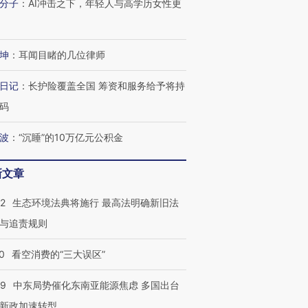
分子
：
AI冲击之下，年轻人与高学历女性更
坤
：
耳闻目睹的几位律师
日记
：
长护险覆盖全国 筹资和服务给予将持
码
波
：
“沉睡”的10万亿元公积金
新文章
42
生态环境法典将施行 最高法明确新旧法
与追责规则
跨国走私7万
视线｜HYROX的吸金
视线｜被
检体内含3种
0
看空消费的“三大误区”
术：是什么让中产们甘
泽连斯基密集出访美英 索
度Z世代
心“花钱找虐”？
要防空导弹“救急”
育部长拱
59
中东局势催化东南亚能源焦虑 多国出台
新政加速转型