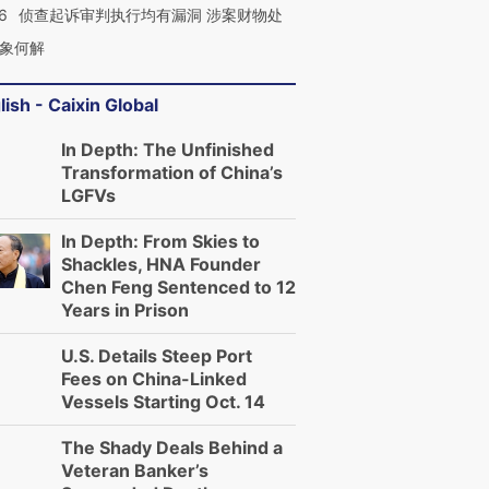
6
侦查起诉审判执行均有漏洞 涉案财物处
象何解
lish - Caixin Global
In Depth: The Unfinished
Transformation of China’s
LGFVs
In Depth: From Skies to
Shackles, HNA Founder
Chen Feng Sentenced to 12
Years in Prison
U.S. Details Steep Port
Fees on China-Linked
Vessels Starting Oct. 14
The Shady Deals Behind a
Veteran Banker’s