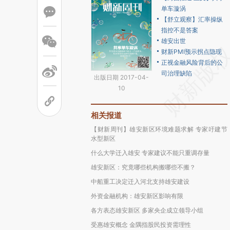
单车漩涡
【舒立观察】汇率操纵
指控不是答案
雄安出世
财新PMI预示拐点隐现
正视金融风险背后的公
司治理缺陷
出版日期 2017-04-
10
相关报道
【财新周刊】雄安新区环境难题求解 专家吁建节
水型新区
什么大学迁入雄安 专家建议不能只重调存量
雄安新区：究竟哪些机构搬哪些不搬？
中船重工决定迁入河北支持雄安建设
外资金融机构：雄安新区影响有限
各方表态雄安新区 多家央企成立领导小组
受惠雄安概念 金隅指股民投资需理性