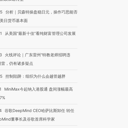
05
分析｜贝森特操盘稳日元，操作巧思能否
进第四届链博
【商旅对话】华住集团
美日货币基本面
技“链”接产
【特别呈现】寻找100种
CFO：不靠规模取胜，华
【特别呈
有意思的生活方式·第三对
住三大增长引擎是什么？
有意思的
1
从美国“最新十佳”看纯财富管理公司发展
3
火线评论｜广东雷州“特教老师招聘违
很雷，仍有诸多疑点
05
控制陷阱：组织为什么会越管越胖
1
MiniMax今起纳入港股通 盘间涨幅最高
77%
4
谷歌DeepMind CEO哈萨比斯卸任 转任
epMind董事长及谷歌首席科学家