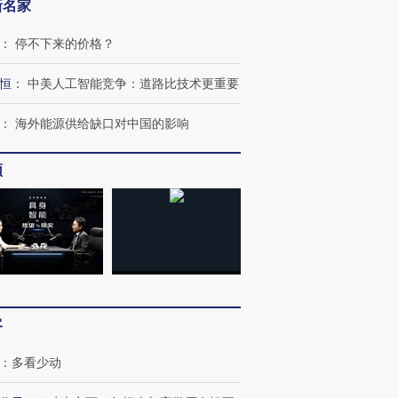
新名家
：
停不下来的价格？
恒
：
中美人工智能竞争：道路比技术更重要
：
海外能源供给缺口对中国的影响
频
客
：
多看少动