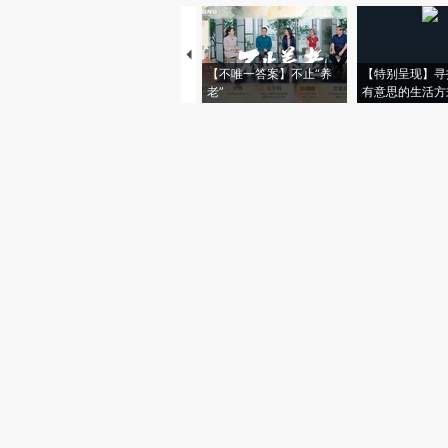
【不唯一答案】不止“养
【特别呈现】寻
老”
有意思的生活方