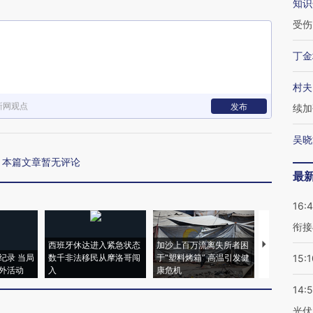
知识
受伤
丁金
村夫
新网观点
发布
续加
吴晓
本篇文章暂无评论
最
16:
衔接
西班牙休达进入紧急状态
加沙上百万流离失所者困
马航飞行员
纪录 当局
数千非法移民从摩洛哥闯
于“塑料烤箱” 高温引发健
粒摇头丸 尿
15:1
外活动
入
康危机
毒品
14:
光伏