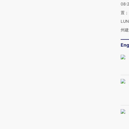
08:
置；
LU
州建
Eng