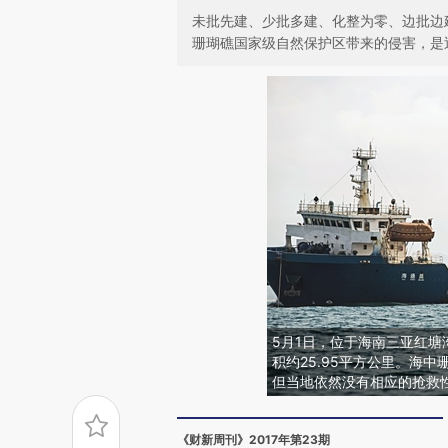
未批先建、少批多建、化整为零、边批边
珊瑚礁国家级自然保护区带来的侵害，是
5月1日，位于海南三亚红
积约25.95平方公里。海
但当地依然没有相应的抢救性
《财新周刊》2017年第23期