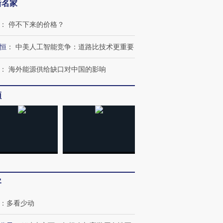
新名家
：
停不下来的价格？
恒
：
中美人工智能竞争：道路比技术更重要
：
海外能源供给缺口对中国的影响
频
客
：
多看少动