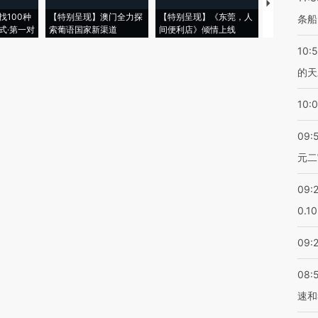
【推广】走
找100种
【特别呈现】澳门全力探
【特别呈现】《东莞，人
会，让数智科
条船
式·第一对
索葡语国家新渠道
间便利店》倾情上线
业
10:
的天
10:
09:
元二
09:
0.1
09:
08:
速和