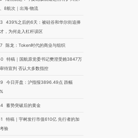
进第四届链博
【商旅对话】华住集团
技“链”接产
【特别呈现】寻找100种
CFO：不靠规模取胜，华
【特别呈
、8航次｜出海·物流
有意思的生活方式·第三对
住三大增长引擎是什么？
有意思的
53
439%之后的6天：被硅谷和华尔街追捧
才，为何走入杠杆误区
07
陈龙：Token时代的商业与组织
50
特稿｜国航原党委书记樊澄受贿3847万
审待宣判 否认大多数指控
29
今日开盘：沪指报3896.49点 跌幅
0%
24
蓄势突破后的黄金
51
特稿｜宇树发行市值610亿 先行者的加
考验