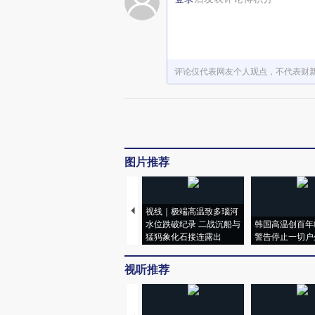
评论仅代表网友个人观点，不代表财
图片推荐
视线｜极端高温致多瑙河
水位跌破纪录 二战沉船与
韩国高温创百年
猛犸象化石接连露出
警告停止一切户
视听推荐