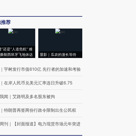
辑推荐
侵”还是“人道危机” 难
撕裂西班牙飞地休达
显影｜瓜农的漫长等待
｜
宇树发行市值610亿 先行者的加速和考验
｜
在岸人民币兑美元汇率连日升破6.75
我闻
｜
艾路明及多名股东被拘
｜
特朗普再签两份行政令限制出生公民权
周刊
｜
【封面报道】电力现货市场元年突进