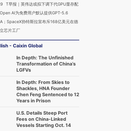
29
T早报｜英伟达或拟下调下代GPU显存配
Open AI为免费用户默认提供GPT-5.6
NA；SpaceX协特斯拉宣布斥168亿美元在德
立芯片工厂
lish - Caixin Global
In Depth: The Unfinished
Transformation of China’s
LGFVs
In Depth: From Skies to
Shackles, HNA Founder
Chen Feng Sentenced to 12
Years in Prison
U.S. Details Steep Port
Fees on China-Linked
Vessels Starting Oct. 14