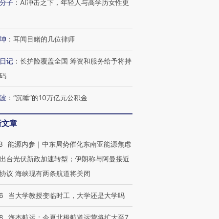
分子
：
AI冲击之下，年轻人与高学历女性更
坤
：
耳闻目睹的几位律师
日记
：
长护险覆盖全国 筹资和服务给予将持
码
波
：
“沉睡”的10万亿元公积金
新文章
3
能源内参｜中东局势催化东南亚能源焦虑
OX的吸金
马航飞行员跨国走私7万
视线｜被称为“蟑螂”的印
让中产们甘
粒摇头丸 尿检体内含3种
度Z世代 用街头抗争将教
秘鲁纳斯
出台光伏新政加速转型；伊朗称与阿曼接近
”？
毒品
育部长拱下台
13人遇难
协议 海峡现有两条航道将关闭
6
当大学教授变临时工，大学还是大学吗
8
海杰航运：今夏北极航道运营将扩大至7