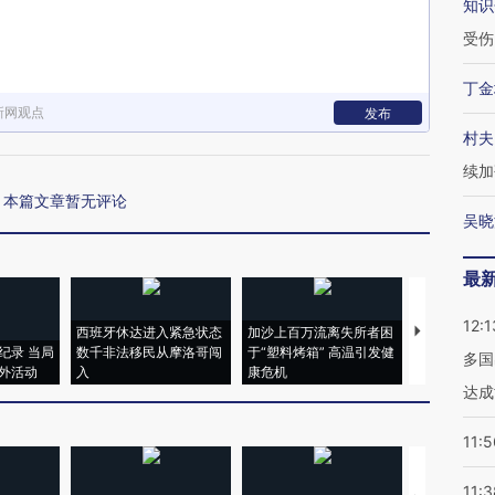
知识
受伤
丁金
新网观点
发布
村夫
续加
本篇文章暂无评论
吴晓
最
12:1
西班牙休达进入紧急状态
加沙上百万流离失所者困
视线｜HYR
纪录 当局
数千非法移民从摩洛哥闯
于“塑料烤箱” 高温引发健
术：是什么
多国
外活动
入
康危机
心“花钱找虐
达成
11:5
11:3