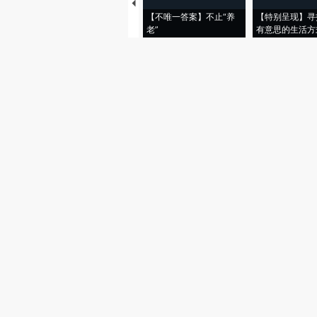
【不唯一答案】不止“养
【特别呈现】寻
老”
有意思的生活方