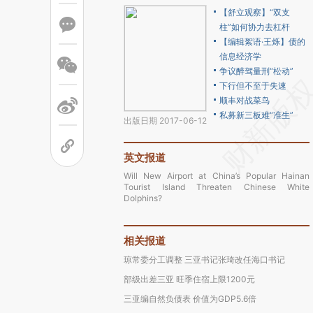
【舒立观察】“双支
柱”如何协力去杠杆
【编辑絮语·王烁】债的
信息经济学
争议醉驾量刑“松动”
下行但不至于失速
顺丰对战菜鸟
私募新三板难“准生”
出版日期 2017-06-12
英文报道
Will New Airport at China’s Popular Hainan
Tourist Island Threaten Chinese White
Dolphins?
相关报道
琼常委分工调整 三亚书记张琦改任海口书记
部级出差三亚 旺季住宿上限1200元
三亚编自然负债表 价值为GDP5.6倍