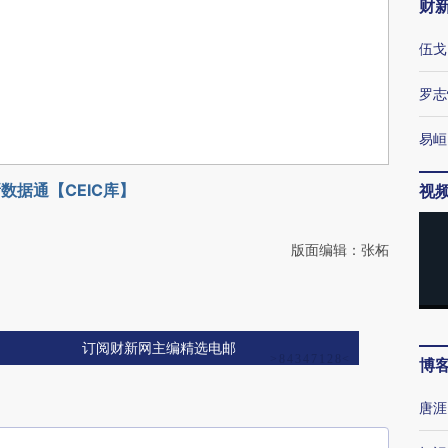
财
伍戈
罗志
易峘
数据通【CEIC库】
视
版面编辑：张柘
订阅财新网主编精选电邮
博
唐涯