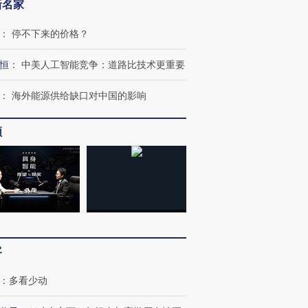
新名家
：
停不下来的价格？
恒
：
中美人工智能竞争：道路比技术更重要
：
海外能源供给缺口对中国的影响
频
客
：
多看少动