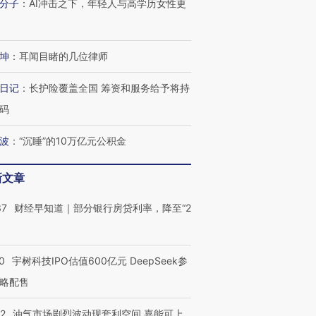
分子
：
AI冲击之下，年轻人与高学历女性更
坤
：
耳闻目睹的几位律师
日记
：
长护险覆盖全国 筹资和服务给予将持
码
波
：
“沉睡”的10万亿元公积金
OX的吸金
马航飞行员跨国走私7万
视线｜被称为“蟑螂”的印
新文章
让中产们甘
粒摇头丸 尿检体内含3种
度Z世代 用街头抗争将教
秘鲁纳斯
”？
毒品
育部长拱下台
13人遇难
37
财经早知道｜部分银行房贷利率，降至“2
0
宇树科技IPO估值600亿元 DeepSeek参
进第四届链博
【商旅对话】华住集团
略配售
技“链”接产
【特别呈现】寻找100种
CFO：不靠规模取胜，华
【特别呈
有意思的生活方式·第三对
住三大增长引擎是什么？
有意思的
22
油气市场剧烈波动现套利空间 嘉能可上