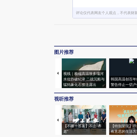
评论仅代表网友个人观点，不代表财
图片推荐
视线｜极端高温致多瑙河
水位跌破纪录 二战沉船与
韩国高温创百年
猛犸象化石接连露出
警告停止一切户
视听推荐
【不唯一答案】不止“养
【特别呈现】寻
老”
有意思的生活方