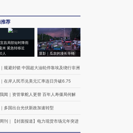
辑推荐
宜昌局部短时降雨
8毫米 紧急转移近
00人
显影｜瓜农的漫长等待
｜
规避封锁 中国超大油轮停靠埃及绕行非洲
｜
在岸人民币兑美元汇率连日升破6.75
我闻
｜
资管掌舵人更替 百年人寿僵局何解
｜
多国出台光伏新政加速转型
周刊
｜
【封面报道】电力现货市场元年突进