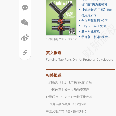
柱”如何协力去杠杆
【编辑絮语·王烁】债的
信息经济学
争议醉驾量刑“松动”
下行但不至于失速
顺丰对战菜鸟
私募新三板难“准生”
出版日期 2017-06-12
英文报道
Funding Tap Runs Dry for Property Developers
相关报道
【财新周刊】房地产税“搁置”背后
【中国改革】资本市场融资三题
仲量联行：中资房企包揽香港宅地
五月房企融资额同比下跌四成
中国房地产市场告别暴涨时代