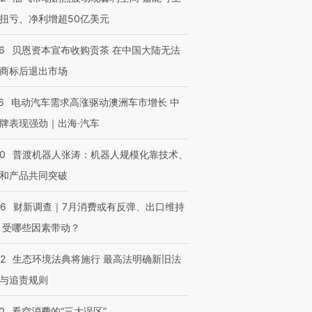
扭亏、净利增超50亿美元
6
贝恩资本宣布收购贡茶 在中国大陆无法
商标后退出市场
6
电动汽车需求高涨驱动澳洲车市增长 中
牌表现强劲｜出海·汽车
00
普渡机器人张涛：机器人规模化靠技术、
和产品共同突破
56
财新调查｜7月消费或有反弹、出口维持
 受哪些因素带动？
42
生态环境法典将施行 最高法明确新旧法
与追责规则
0
看空消费的“三大误区”