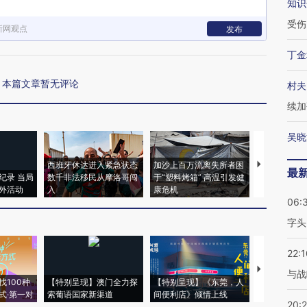
知识
受伤
新网观点
发布
丁金
本篇文章暂无评论
村夫
续加
吴晓
西班牙休达进入紧急状态
加沙上百万流离失所者困
视线｜HYR
最
纪录 当局
数千非法移民从摩洛哥闯
于“塑料烤箱” 高温引发健
术：是什么
外活动
入
康危机
心“花钱找虐
06:
字头
22:1
【推广】走
与战
找100种
【特别呈现】澳门全力探
【特别呈现】《东莞，人
会，让数智科
式·第一对
索葡语国家新渠道
间便利店》倾情上线
业
20: