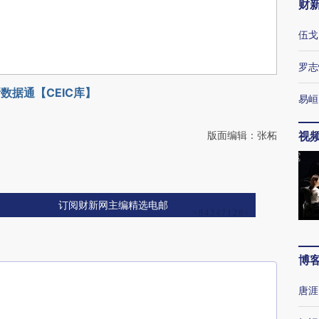
财
伍戈
罗志
数据通【CEIC库】
易峘
版面编辑：张柘
视
订阅财新网主编精选电邮
博
唐涯