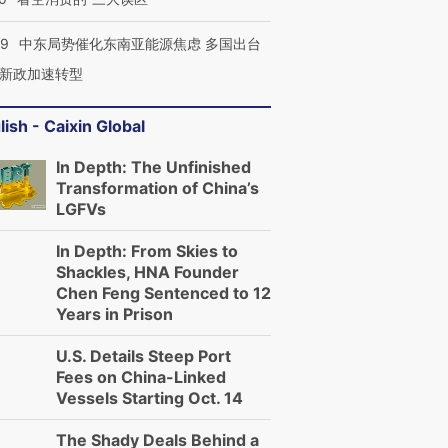
59
中东局势催化东南亚能源焦虑 多国出台
新政加速转型
lish - Caixin Global
In Depth: The Unfinished
Transformation of China’s
LGFVs
In Depth: From Skies to
Shackles, HNA Founder
Chen Feng Sentenced to 12
Years in Prison
U.S. Details Steep Port
Fees on China-Linked
Vessels Starting Oct. 14
The Shady Deals Behind a