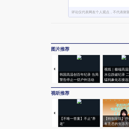
评论仅代表网友个人观点，不代表财
图片推荐
视线｜极端高温
韩国高温创百年纪录 当局
水位跌破纪录 
警告停止一切户外活动
猛犸象化石接连
视听推荐
【不唯一答案】不止“养
【特别呈现】寻
老”
有意思的生活方