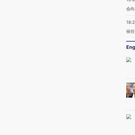
会向
18:
候任
Eng