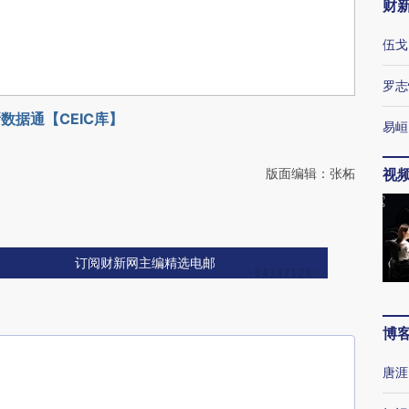
财
伍戈
罗志
数据通【CEIC库】
易峘
版面编辑：张柘
视
订阅财新网主编精选电邮
博
唐涯